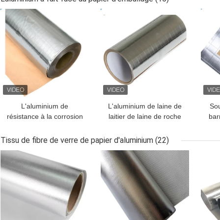
MEILLEUR PRIX
MEILLEUR PRIX
MEI
L'aluminium de
L'aluminium de laine de
Sou
résistance à la corrosion
laitier de laine de roche
bar
a fait face au papier
de laine de verre a
d'emballage 1.2m
soutenu l'isolation de
Tissu de fibre de verre de papier d'aluminium
(22)
soudant à chaud
papier 1.0m 1.2m 1.25m
MEILLEUR PRIX
MEILLEUR PRIX
MEI
1.30m