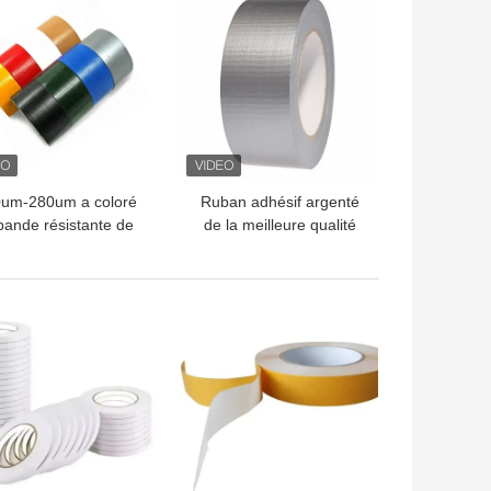
um-280um a coloré
Ruban adhésif argenté
bande résistante de
de la meilleure qualité
rniture du joint de
sur la maille colorée de
ban adhésif de tissu
la bande 70 de larme
facile de vêtements
LLEUR PRIX
MEILLEUR PRIX