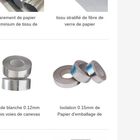
arement de papier
tissu stratifié de fibre de
uminium de tissu de
verre de papier
re de verre de papier
d'aluminium de 1.0m
aluminium de 1.2m
1.2m pour la réflexion de
la chaleur et l'isolation
LLEUR PRIX
MEILLEUR PRIX
thermique
de blanche 0.12mm
Isolation 0.15mm de
ois voies de canevas
Papier d'emballage de
d'aluminium de
canevas d'aluminium de
polypropylène
F.R. Grade Flame-
retardant
LLEUR PRIX
MEILLEUR PRIX