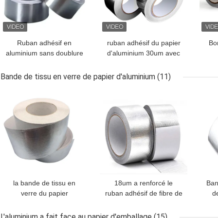
Ruban adhésif en
ruban adhésif du papier
Bo
aluminium sans doublure
d'aluminium 30um avec
pour une résistance à
la canalisation de
pr
haute et basse
jointure et de scellage
Bande de tissu en verre de papier d'aluminium
(11)
température
bleue de la CAHT de
alu
MEILLEUR PRIX
MEILLEUR PRIX
MEI
revêtement de PE
la bande de tissu en
18um a renforcé le
Ban
verre du papier
ruban adhésif de fibre de
d
d'aluminium 7um a
verre en aluminium
p
stratifié ignifuge
L'aluminium a fait face au papier d'emballage
(15)