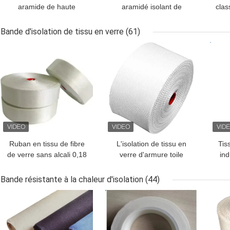
aramide de haute
aramidé isolant de
clas
performance de classe H
classe F avec plusieurs
de
pour l'isolation
options de modèle
Bande d'isolation de tissu en verre
(61)
MEILLEUR PRIX
MEILLEUR PRIX
MEI
Ruban en tissu de fibre
L'isolation de tissu en
Tis
de verre sans alcali 0,18
verre d'armure toile
ind
mm x 50 mm pour
attachent du ruban
l'isolation électrique
adhésif à la paraffine
Bande résistante à la chaleur d'isolation
(44)
100mm blanche de
él
MEILLEUR PRIX
MEILLEUR PRIX
MEI
0.18mm