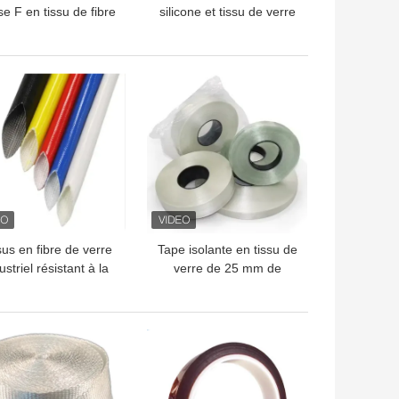
se F en tissu de fibre
silicone et tissu de verre
 verre avec adhésif
ignifuge
acrylique
LLEUR PRIX
MEILLEUR PRIX
sus en fibre de verre
Tape isolante en tissu de
ustriel résistant à la
verre de 25 mm de
chaleur pour les
classe H, indice
environnements
thermique 220 °C
ectriques exigeants
LLEUR PRIX
MEILLEUR PRIX