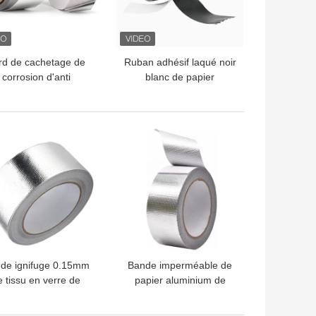
rd de cachetage de
Ruban adhésif laqué noir
corrosion d'anti
blanc de papier
écipitation de ruban
d'aluminium pour les
adhésif de papier
joints de scellage
minium de preuve de
LLEUR PRIX
MEILLEUR PRIX
feu anti
de ignifuge 0.15mm
Bande imperméable de
e tissu en verre de
papier aluminium de
apier d'aluminium
haute résistance ignifuge