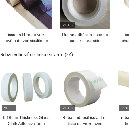
Tissu en fibre de verre
Ruban adhésif à base de
ba
revêtu de vermiculite de
papier d'aramide
chal
2 mm à 1000 mm de
industriel Largeur 10
de
largeur
mm-980 mm pour les
2
Ruban adhésif de tissu en verre
(34)
besoins personnalisés
d'is
MEILLEUR PRIX
MEILLEUR PRIX
MEI
0.16mm Thickness Glass
Ruban adhésif isolant en
ruba
Cloth Adhesive Tape
tissu de verre avec
de