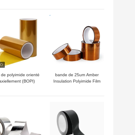
hésif H de tissu en
résistante à la chaleur de
verre de 0.18mm
silicone du ruban adhésif
0.12mm
LLEUR PRIX
MEILLEUR PRIX
 de polyimide orienté
bande de 25um Amber
axiellement (BOPI)
Insulation Polyimide Film
ec une performance
Adhesive
globale améliorée
LLEUR PRIX
MEILLEUR PRIX