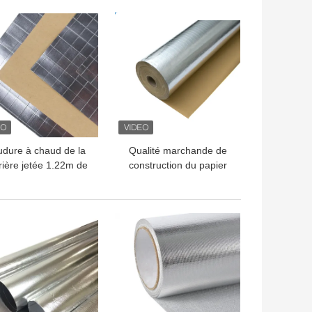
LLEUR PRIX
MEILLEUR PRIX
dure à chaud de la
Qualité marchande de
rière jetée 1.22m de
construction du papier
vapeur d'isolation
soutenue par aluminium
1.2m de bouclier de FSK
LLEUR PRIX
MEILLEUR PRIX