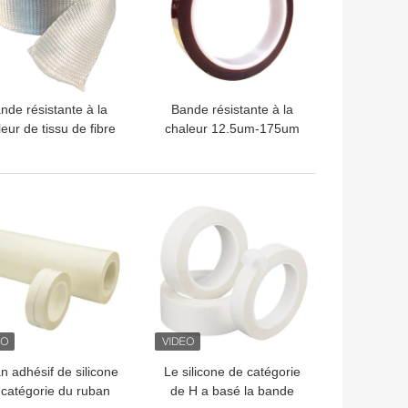
nde résistante à la
Bande résistante à la
eur de tissu de fibre
chaleur 12.5um-175um
 verre de la bande
d'isolation de catégorie
5mm-100mm 30m
de H
olation de 1.5-3.0mm
LLEUR PRIX
MEILLEUR PRIX
n adhésif de silicone
Le silicone de catégorie
 catégorie du ruban
de H a basé la bande