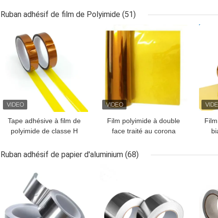
With Release Paper
papier siliconé
ad
Ruban adhésif de film de Polyimide
(51)
MEILLEUR PRIX
MEILLEUR PRIX
MEI
Tape adhésive à film de
Film polyimide à double
Film
polyimide de classe H
face traité au corona
bi
avec adhésif au silicium
pour isolation industrielle
av
pour l'isolation
Ruban adhésif de papier d'aluminium
(68)
MEILLEUR PRIX
MEILLEUR PRIX
MEI