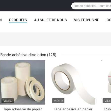
N
PRODUITS
AU SUJET DE NOUS
VISITE D'USINE
CO
Bande adhésive d'isolation
(125)
MEILLEUR PRIX
MEILLEUR PRIX
MEI
Tape adhésive de papier
Tape adhésive en papier
Ruba