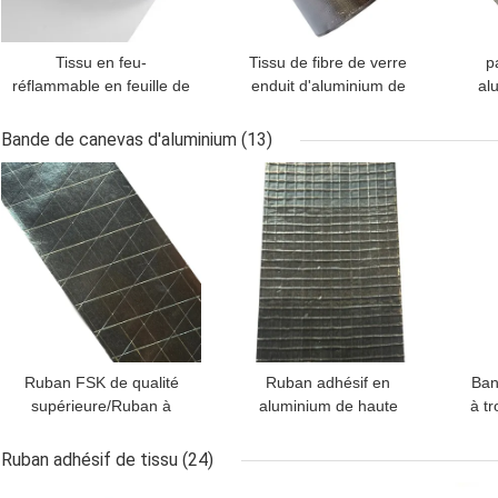
Tissu en feu-
Tissu de fibre de verre
p
réflammable en feuille de
enduit d'aluminium de
al
verre avec face avec
0,4 mm pour l'isolation
fib
10×9 mesh Tissu en
thermique
d'
Bande de canevas d'aluminium
(13)
verre 7 um Al Foil et 118
MEILLEUR PRIX
MEILLEUR PRIX
MEI
gsm Poids de base pour
l'isolation des tuyaux et
du climatiseur
Ruban FSK de qualité
Ruban adhésif en
Ban
supérieure/Ruban à
aluminium de haute
à tr
treillis avec adhésif en
qualité avec armature,
résine de caoutchouc -
adhésif caoutchouc-
Ruban adhésif de tissu
(24)
Treillis à 3 voies 170
résine, épaisseur 90um,
MEILLEUR PRIX
MEILLEUR PRIX
MEI