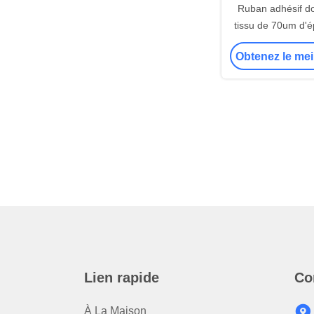
Ruban adhésif do
tissu de 70um d'é
adhésif acrylique
Obtenez le mei
performance po
génér
Lien rapide
Co
À La Maison