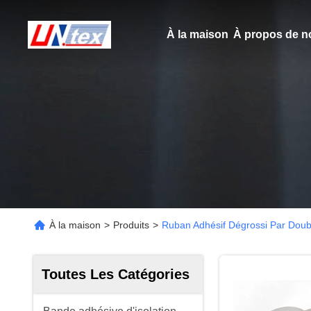
À la maison
À propos de n
À la maison
>
Produits
>
Ruban Adhésif Dégrossi Par Doub
Toutes Les Catégories