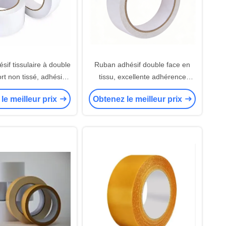
if tissulaire à double
Ruban adhésif double face en
rt non tissé, adhésif à
tissu, excellente adhérence
rence des deux côtés
initiale et pouvoir de maintien
le meilleur prix
Obtenez le meilleur prix