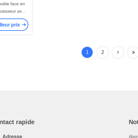
uble face en
paisseur avec
 solvant haute
lleur prix
ur collage
al
1
2
ntact rapide
Not
Adresse
Abon