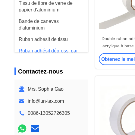
Tissu de fibre de verre de
papier d'aluminium
Bande de canevas
d'aluminium
Double ruban adh
Ruban adhésif de tissu
acrylique à base
Ruban adhésif dégrossi par
120u
double
Obtenez le mei
Ruban adhésif d'ANIMAL
Contactez-nous
FAMILIER
Moulage de précision de
Mrs. Sophia Gao
précision
info@un-tex.com
Panneau d'isolation
électrique
0086-13052726305