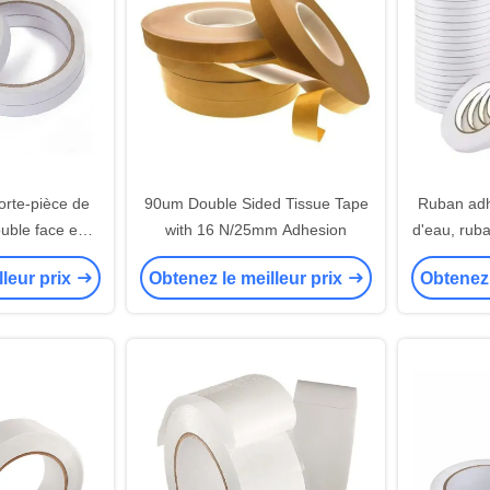
rte-pièce de
90um Double Sided Tissue Tape
Ruban adh
uble face en
with 16 N/25mm Adhesion
d'eau, ruba
m d'épaisseur
avec prote
lleur prix
Obtenez le meilleur prix
Obtenez 
 général