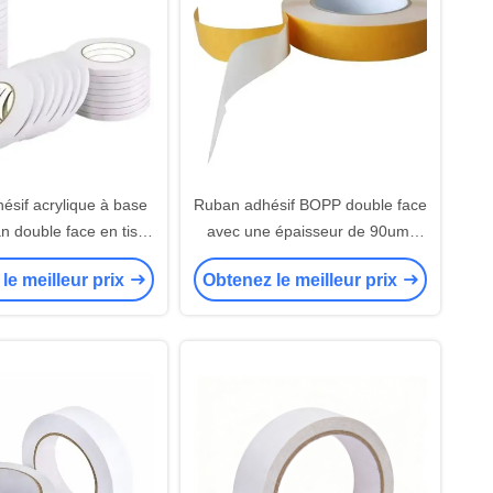
ésif acrylique à base
Ruban adhésif BOPP double face
n double face en tissu
avec une épaisseur de 90um,
cteur en papier blanc
une adhésion de 14 N/25mm et
le meilleur prix
Obtenez le meilleur prix
couché PE
une résistance à la traction de 70
N/25mm