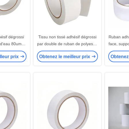
ésif dégrossi
Tissu non tissé adhésif dégrossi
Ruban adhés
 d'eau 80um-
par double de ruban de polyester
face, suppo
m
de Bopp
haute adhé
lleur prix
Obtenez le meilleur prix
Obtenez 