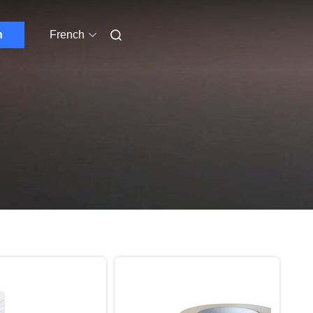
n
French