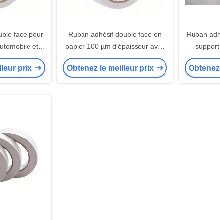
ble face pour
Ruban adhésif double face en
Ruban adhé
'automobile et
papier 100 µm d'épaisseur avec
support
lage
adhésif acrylique à solvant
d'ép
lleur prix
Obtenez le meilleur prix
Obtenez 