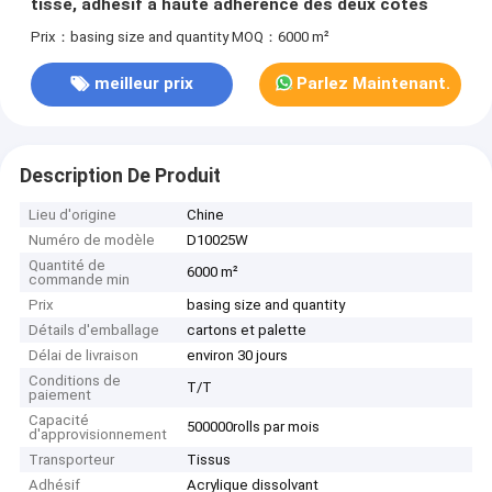
tissé, adhésif à haute adhérence des deux côtés
Prix：basing size and quantity
MOQ：6000 m²
meilleur prix
Parlez Maintenant.
Description De Produit
Lieu d'origine
Chine
Numéro de modèle
D10025W
Quantité de
6000 m²
commande min
Prix
basing size and quantity
Détails d'emballage
cartons et palette
Délai de livraison
environ 30 jours
Conditions de
T/T
paiement
Capacité
500000rolls par mois
d'approvisionnement
Transporteur
Tissus
Adhésif
Acrylique dissolvant