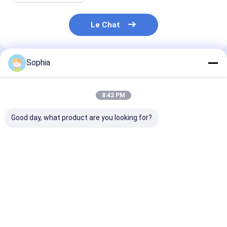
Le Chat
Sophia
Produits Recommandés
8:42 PM
Good day, what product are you looking for?
Ruban adhésif
Ruban adhésif
Ruban adhésif
double face en tissu,
double face pour
double face en
excellente adhérence
l&#39;électronique,
papier 100 µm
initiale et pouvoir de
l&#39;automobile et
d'épaisseur av
maintien
l&#39;emballage
adhésif acryli
Meilleur prix
Meilleur prix
Meilleur p
solvant