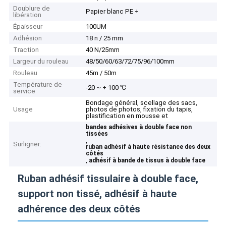
Doublure de
Papier blanc PE +
libération
Épaisseur
100UM
Adhésion
18 n / 25 mm
Traction
40 N/25mm
Largeur du rouleau
48/50/60/63/72/75/96/100mm
Rouleau
45m / 50m
Température de
-20 ~ + 100 ℃
service
Bondage général, scellage des sacs,
Usage
photos de photos, fixation du tapis,
plastification en mousse et
bandes adhésives à double face non
tissées
,
Surligner:
ruban adhésif à haute résistance des deux
côtés
,
adhésif à bande de tissus à double face
Ruban adhésif tissulaire à double face,
support non tissé, adhésif à haute
adhérence des deux côtés