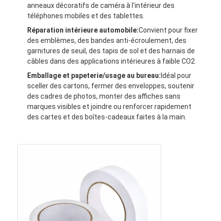
anneaux décoratifs de caméra à l'intérieur des
Visite d'usine
téléphones mobiles et des tablettes.
Réparation intérieure automobile:
Convient pour fixer
Contrôle de qualité
des emblèmes, des bandes anti-écroulement, des
garnitures de seuil, des tapis de sol et des harnais de
Contactez-nous
câbles dans des applications intérieures à faible CO2
Emballage et papeterie/usage au bureau:
Idéal pour
sceller des cartons, fermer des enveloppes, soutenir
Bande adhésive d'isolation
des cadres de photos, monter des affiches sans
marques visibles et joindre ou renforcer rapidement
des cartes et des boîtes-cadeaux faites à la main.
Bande d'isolation de tissu en verre
Bande résistante à la chaleur d'isolation
Ruban adhésif de tissu en verre
Ruban adhésif de film de Polyimide
Ruban adhésif de papier d'aluminium