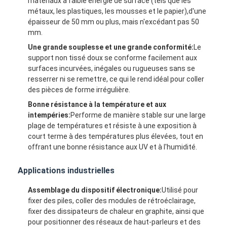
matériaux à faible énergie de surface (tels que les
métaux, les plastiques, les mousses et le papier),d'une
épaisseur de 50 mm ou plus, mais n'excédant pas 50
mm.
Une grande souplesse et une grande conformité:
Le
support non tissé doux se conforme facilement aux
surfaces incurvées, inégales ou rugueuses sans se
resserrer ni se remettre, ce qui le rend idéal pour coller
des pièces de forme irrégulière.
Bonne résistance à la température et aux
intempéries:
Performe de manière stable sur une large
plage de températures et résiste à une exposition à
court terme à des températures plus élevées, tout en
offrant une bonne résistance aux UV et à l'humidité.
Maison
Applications industrielles
Assemblage du dispositif électronique:
Utilisé pour
Produits
fixer des piles, coller des modules de rétroéclairage,
fixer des dissipateurs de chaleur en graphite, ainsi que
Au sujet de nous
pour positionner des réseaux de haut-parleurs et des