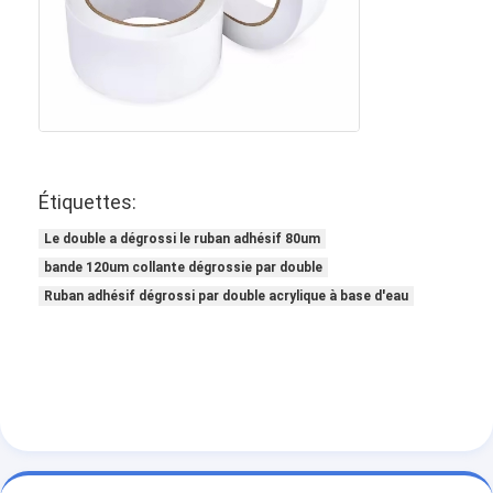
Bande de tissu en verre de papier d'aluminium
L'aluminium a fait face au papier d'emballage
Tissu de fibre de verre de papier d'aluminium
Bande de canevas d'aluminium
Étiquettes:
Ruban adhésif de tissu
Le double a dégrossi le ruban adhésif 80um
Ruban adhésif dégrossi par double
bande 120um collante dégrossie par double
Ruban adhésif dégrossi par double acrylique à base d'eau
Ruban adhésif d'ANIMAL FAMILIER
Moulage de précision de précision
Panneau d'isolation électrique