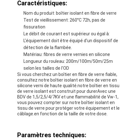
Caractéristiques:
Nom du produit: boîtier isolant en fibre de verre
Test de vieillissement: 260°C 72h, pas de
fissuration
Le débit de courant est supérieur ou égal à:
L'équipement doit être équipé d'un dispositif de
détection de la flambée.
Matériau: fibres de verre vernies en silicone
Longueur du rouleau: 200m/100m/50m/25m
selon les tailles de l'OD
Si vous cherchez un boîtier en fibre de verre fiable,
consultez notre boîtier isolant en fibre de verre en
silicone verni de haute qualité.notre boîtier en tissu
de verre isolant est construit pour durerAvec une
BDV de 1,5/2,5/4/7KV et une flammabilité de Vw-1,
vous pouvez compter sur notre boîtier isolant en
Maison
tissu de verre pour protéger votre équipement et le
câblage.en fonction de la taille de votre dose.
Produits
Au sujet de nous
Paramètres techniques: