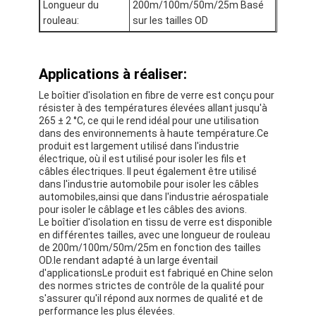
Longueur du
200m/100m/50m/25m Basé
Bande de tissu en verre de papier d'aluminium
rouleau:
sur les tailles OD
L'aluminium a fait face au papier d'emballage
Tissu de fibre de verre de papier d'aluminium
Applications à réaliser:
Le boîtier d'isolation en fibre de verre est conçu pour
Bande de canevas d'aluminium
résister à des températures élevées allant jusqu'à
265 ± 2 °C, ce qui le rend idéal pour une utilisation
Ruban adhésif de tissu
dans des environnements à haute température.Ce
produit est largement utilisé dans l'industrie
électrique, où il est utilisé pour isoler les fils et
Ruban adhésif dégrossi par double
câbles électriques. Il peut également être utilisé
dans l'industrie automobile pour isoler les câbles
Ruban adhésif d'ANIMAL FAMILIER
automobiles,ainsi que dans l'industrie aérospatiale
pour isoler le câblage et les câbles des avions.
Le boîtier d'isolation en tissu de verre est disponible
Moulage de précision de précision
en différentes tailles, avec une longueur de rouleau
de 200m/100m/50m/25m en fonction des tailles
Panneau d'isolation électrique
OD.le rendant adapté à un large éventail
d'applicationsLe produit est fabriqué en Chine selon
des normes strictes de contrôle de la qualité pour
s'assurer qu'il répond aux normes de qualité et de
performance les plus élevées.