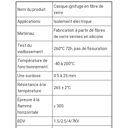
Visite d'usine
Casque ignifuge en fibre de
Nom du produit:
verre
Contrôle de qualité
Applications:
Isolement électrique
Fabrication à partir de fibres
Contactez-nous
Matériau:
de verre vernies en silicone
Test du
260°C 72h, pas de fissuration
vieillissement:
Bande adhésive d'isolation
Température de
-40 à 200°C
fonctionnement:
Bande d'isolation de tissu en verre
Une surdose:
0.5 à 25 mm
Bande résistante à la chaleur d'isolation
Résistance à la
265 ± 2°C
température:
Ruban adhésif de tissu en verre
Épreuve à la
flamme
≤ 30S
Ruban adhésif de film de Polyimide
horizontale:
Ruban adhésif de papier d'aluminium
BDV:
1.5/2.5/4/7KV