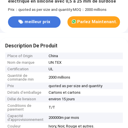
électrique en silicone avec 0,5 à 25 mm de surdose
Prix：quoted as per size and quantity
MOQ：2000 millions
meilleur prix
Parlez Maintenant.
Description De Produit
Place of Origin
China
Nom de marque
UN.TEX
Certification
UL
Quantité de
2000 millions
commande min
Prix
quoted as per size and quantity
Détails d'emballage
Cartons et cartons
Délai de livraison
environ 15 jours
Conditions de
T/T
paiement
Capacité
200000m par mois
d'approvisionnement
Couleur
Ivory, Noir, Rouge et autres.