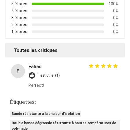
5 étoiles
100%
Visite d'usine
4 étoiles
0%
3 étoiles
0%
Contrôle de qualité
2 étoiles
0%
Contactez-nous
1 étoiles
0%
Toutes les critiques
Bande adhésive d'isolation
Fahad
Bande d'isolation de tissu en verre
F
Il est utile. (1)
Bande résistante à la chaleur d'isolation
Perfect!
Ruban adhésif de tissu en verre
Étiquettes:
Ruban adhésif de film de Polyimide
Bande résistante à la chaleur d'isolation
Ruban adhésif de papier d'aluminium
Double bande dégrossie résistante à hautes températures de
polyimide