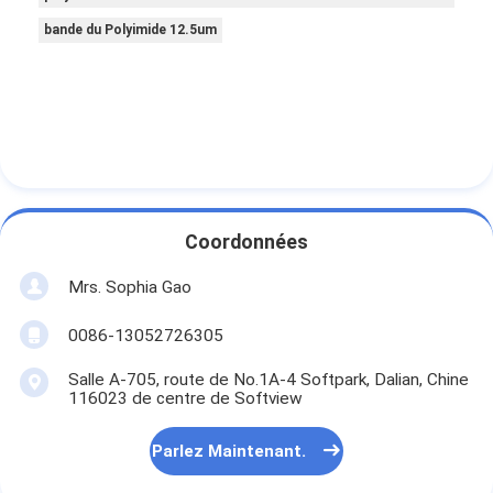
Bande de tissu en verre de papier d'aluminium
bande du Polyimide 12.5um
L'aluminium a fait face au papier d'emballage
Tissu de fibre de verre de papier d'aluminium
Bande de canevas d'aluminium
Ruban adhésif de tissu
Coordonnées
Ruban adhésif dégrossi par double
Mrs. Sophia Gao
Ruban adhésif d'ANIMAL FAMILIER
0086-13052726305
Moulage de précision de précision
Salle A-705, route de No.1A-4 Softpark, Dalian, Chine
116023 de centre de Softview
Panneau d'isolation électrique
Parlez Maintenant.