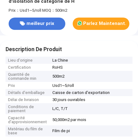
d'isolation de catégorie de H
Prix：Usd1~5/roll
MOQ：500m2
meilleur prix
Parlez Maintenant.
Description De Produit
Lieu d'origine
La Chine
Certification
RoHS
Quantité de
500m2
commande min
Prix
Usd1~5/roll
Détails d'emballage
Caisse de carton d'exportation
Délai de livraison
30 jours ouvrables
Conditions de
L/C, T/T
paiement
Capacité
50,000m2 par mois
d'approvisionnement
Matériau du film de
Film de pi
base