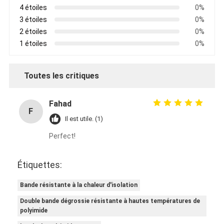
4 étoiles
0%
Visite d'usine
3 étoiles
0%
Contrôle de qualité
2 étoiles
0%
1 étoiles
0%
Contactez-nous
Toutes les critiques
Bande adhésive d'isolation
Fahad
F
Il est utile. (1)
Bande d'isolation de tissu en verre
Perfect!
Bande résistante à la chaleur d'isolation
Étiquettes:
Ruban adhésif de tissu en verre
Bande résistante à la chaleur d'isolation
Ruban adhésif de film de Polyimide
Double bande dégrossie résistante à hautes températures de
Ruban adhésif de papier d'aluminium
polyimide