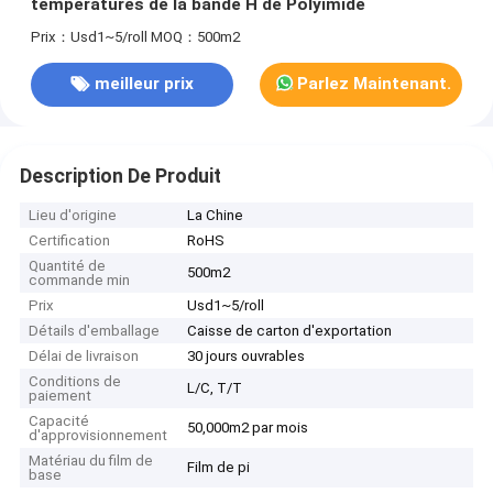
températures de la bande H de Polyimide
Prix：Usd1~5/roll
MOQ：500m2
meilleur prix
Parlez Maintenant.
Description De Produit
Lieu d'origine
La Chine
Certification
RoHS
Quantité de
500m2
commande min
Prix
Usd1~5/roll
Détails d'emballage
Caisse de carton d'exportation
Délai de livraison
30 jours ouvrables
Conditions de
L/C, T/T
paiement
Capacité
50,000m2 par mois
d'approvisionnement
Matériau du film de
Film de pi
base