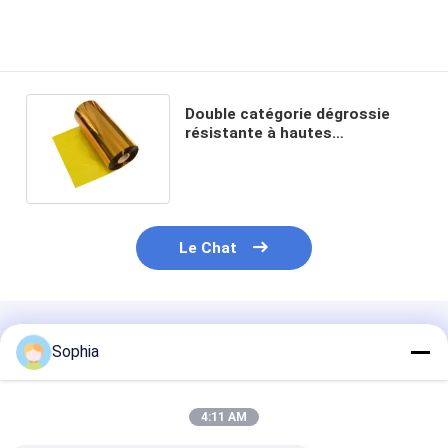
Double catégorie dégrossie
résistante à hautes
températures de la bande H de
Polyimide
Le Chat
Produits Recommandés
Sophia
4:11 AM