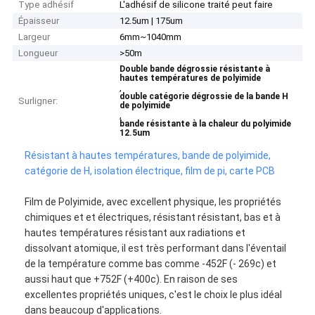
Type adhésif
L'adhésif de silicone traité peut faire
Épaisseur
12.5um | 175um
Largeur
6mm~1040mm
Longueur
>50m
Double bande dégrossie résistante à
hautes températures de polyimide
,
double catégorie dégrossie de la bande H
Surligner:
de polyimide
,
bande résistante à la chaleur du polyimide
12.5um
Résistant à hautes températures, bande de polyimide,
catégorie de H, isolation électrique, film de pi, carte PCB
Film de Polyimide, avec excellent physique, les propriétés
chimiques et et électriques, résistant résistant, bas et à
hautes températures résistant aux radiations et
dissolvant atomique, il est très performant dans l'éventail
de la température comme bas comme -452F (- 269c) et
aussi haut que +752F (+400c). En raison de ses
excellentes propriétés uniques, c'est le choix le plus idéal
dans beaucoup d'applications.