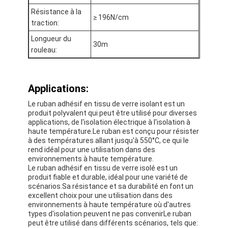
Visite d'usine
Résistance à la
≥ 196N/cm
traction:
Contrôle de qualité
Longueur du
30m
rouleau:
Contactez-nous
Applications:
Bande adhésive d'isolation
Le ruban adhésif en tissu de verre isolant est un
produit polyvalent qui peut être utilisé pour diverses
Bande d'isolation de tissu en verre
applications, de l'isolation électrique à l'isolation à
haute température.Le ruban est conçu pour résister
à des températures allant jusqu'à 550°C, ce qui le
Bande résistante à la chaleur d'isolation
rend idéal pour une utilisation dans des
environnements à haute température.
Ruban adhésif de tissu en verre
Le ruban adhésif en tissu de verre isolé est un
produit fiable et durable, idéal pour une variété de
scénarios.Sa résistance et sa durabilité en font un
Ruban adhésif de film de Polyimide
excellent choix pour une utilisation dans des
environnements à haute température où d'autres
Ruban adhésif de papier d'aluminium
types d'isolation peuvent ne pas convenirLe ruban
peut être utilisé dans différents scénarios, tels que: