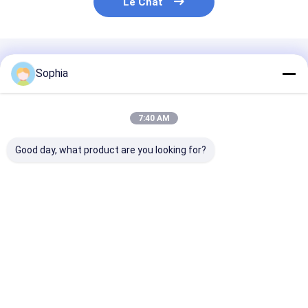
Le Chat
Produits Recommandés
Sophia
7:40 AM
Good day, what product are you looking for?
E-Glass Fiber
Bande de cerclage en
Ruban en fibre
Braided Tape – High
verre imprégnée de
verre sans alca
Temperature
résine de polyester à
haute perfor
Resistant &
haute résistance
pour l&#39;iso
Electrical Insulation
pour
électrique et l
Meilleur prix
Meilleur prix
Meilleur p
for Thermal
l&#39;enroulement
liaison à haute
Insulation
de bobine de rotor de
température
moteur et de
transformateur
Aperçu
Au sujet de
Contactez-
Desktop