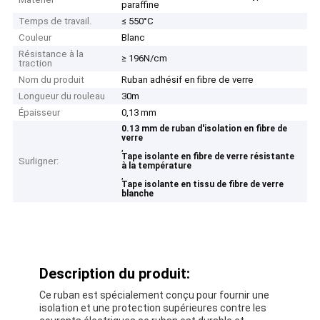
paraffine
Temps de travail.
≤ 550°C
Couleur
Blanc
Résistance à la
≥ 196N/cm
traction
Nom du produit
Ruban adhésif en fibre de verre
Longueur du rouleau
30m
Épaisseur
0,13 mm
0.13 mm de ruban d'isolation en fibre de
verre
,
Tape isolante en fibre de verre résistante
Surligner:
à la température
,
Tape isolante en tissu de fibre de verre
blanche
Description du produit:
Ce ruban est spécialement conçu pour fournir une
isolation et une protection supérieures contre les