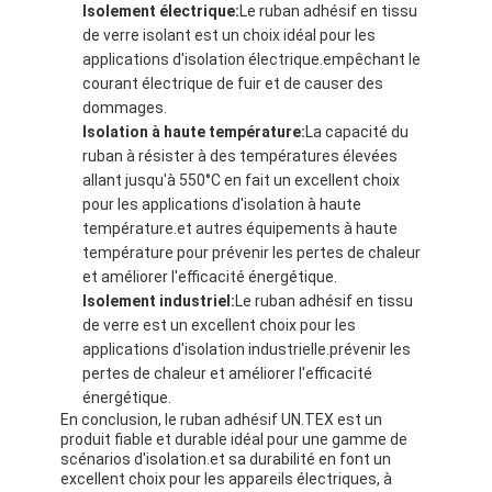
Isolement électrique:
Le ruban adhésif en tissu
Bande de tissu en verre de papier d'aluminium
de verre isolant est un choix idéal pour les
applications d'isolation électrique.empêchant le
L'aluminium a fait face au papier d'emballage
courant électrique de fuir et de causer des
dommages.
Tissu de fibre de verre de papier d'aluminium
Isolation à haute température:
La capacité du
ruban à résister à des températures élevées
Bande de canevas d'aluminium
allant jusqu'à 550°C en fait un excellent choix
pour les applications d'isolation à haute
Ruban adhésif de tissu
température.et autres équipements à haute
température pour prévenir les pertes de chaleur
Ruban adhésif dégrossi par double
et améliorer l'efficacité énergétique.
Isolement industriel:
Le ruban adhésif en tissu
Ruban adhésif d'ANIMAL FAMILIER
de verre est un excellent choix pour les
applications d'isolation industrielle.prévenir les
Moulage de précision de précision
pertes de chaleur et améliorer l'efficacité
énergétique.
Panneau d'isolation électrique
En conclusion, le ruban adhésif UN.TEX est un
produit fiable et durable idéal pour une gamme de
scénarios d'isolation.et sa durabilité en font un
excellent choix pour les appareils électriques, à