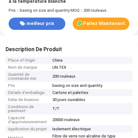
à la température blanche
Prix：basing on size and quantity
MOQ：200 rouleaux
meilleur prix
Parlez Maintenant.
Description De Produit
Place of Origin
China
Nom de marque
UN.TEX
Quantité de
200 rouleaux
commande min
Prix
basing on size and quantity
Détails d'emballage
Cartons et palettes
Délai de livraison
30 jours ouvrables
Conditions de
T/T
paiement
Capacité
20000 rouleaux
d'approvisionnement
Application du projet
Isolement électrique
Fibre de verre non alcaline de type
Matériel