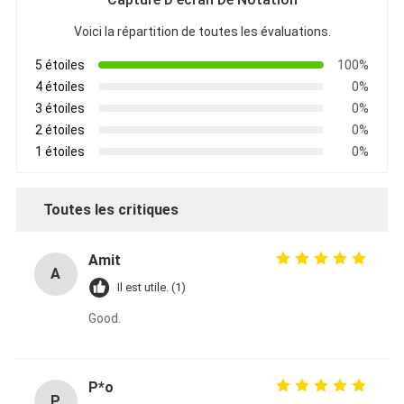
Voici la répartition de toutes les évaluations.
5 étoiles
100%
4 étoiles
0%
3 étoiles
0%
2 étoiles
0%
1 étoiles
0%
Toutes les critiques
Amit
A
Il est utile. (1)
Good.
P*o
P