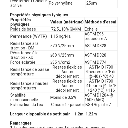
revêtement Chaleur-
Polyéthylène
25um
activé
Propriétés physiques typiques
Propriétés
Valeur (métrique)
Méthode d'essai
physiques
Poids de base
72.5±10% GM/M
Échelle
ASTM E96,
Permeance (WVTR)
1,15 ng/N.s
procédure A
Résistance à la
≥70 N/25mm
ASTM D828
traction - DM
Résistance à la
≥68 N/25mm
ASTM D828
traction - XD
Force éclatée
≥35 N/cm2
ASTM D774
Restes flexibles
ASTM D1790
Résistance de basse
Aucun
4 heures de °F de
température
décollement
@-40 (- °C) 40
Restes flexibles
ASTM D1790
Résistance à hautes
Aucun
4 heures @ de °F
températures
décollement
+240 (°C) +116
Stabilité
ASTM D1204 @
Moins de 0,5%
dimensionnelle
150F (65C)
Estimation du feu
Classe 1 - passée
BS476 pinte 7
Largeur disponible de petit pain : 1.2m, 1.22m
Remarques
1.
Les données ci-dessus sont des valeurs typiques