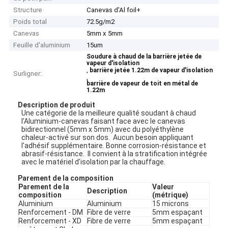
Structure
Canevas d'Al foil+
Poids total
72.5g/m2
Canevas
5mm x 5mm
Feuille d'aluminium
15um
Soudure à chaud de la barrière jetée de
vapeur d'isolation
,
barrière jetée 1.22m de vapeur d'isolation
Surligner:
,
barrière de vapeur de toit en métal de
1.22m
Description de produit
Une catégorie de la meilleure qualité soudant à chaud
l'Aluminium-canevas faisant face avec le canevas
bidirectionnel (5mm x 5mm) avec du polyéthylène
chaleur-activé sur son dos. Aucun besoin appliquant
l'adhésif supplémentaire. Bonne corrosion-résistance et
abrasif-résistance. Il convient à la stratification intégrée
avec le matériel d'isolation par la chauffage.
Parement de la composition
Parement de la
Valeur
Description
composition
(métrique)
Aluminium
Aluminium
15 microns
Renforcement - DM
Fibre de verre
5mm espaçant
Renforcement - XD
Fibre de verre
5mm espaçant