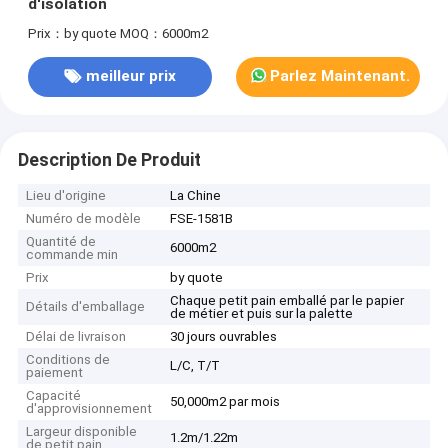
d'isolation
Prix：by quote
MOQ：6000m2
meilleur prix
Parlez Maintenant.
Description De Produit
Lieu d'origine
La Chine
Numéro de modèle
FSE-1581B
Quantité de
6000m2
commande min
Prix
by quote
Chaque petit pain emballé par le papier
Détails d'emballage
de métier et puis sur la palette
Délai de livraison
30 jours ouvrables
Conditions de
L/C, T/T
paiement
Capacité
50,000m2 par mois
d'approvisionnement
Largeur disponible
1.2m/1.22m
de petit pain