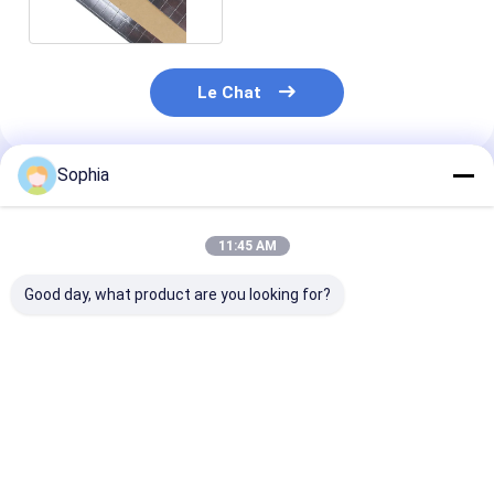
Bande de tissu en verre de papier d'aluminium
L'aluminium a fait face au papier d'emballage
Le Chat
Tissu de fibre de verre de papier d'aluminium
Bande de canevas d'aluminium
Sophia
Produits Recommandés
Ruban adhésif de tissu
11:45 AM
Ruban adhésif dégrossi par double
Good day, what product are you looking for?
Ruban adhésif d'ANIMAL FAMILIER
Moulage de précision de précision
Panneau d'isolation électrique
Foil-Scrim-Kraft
l'aluminium de 1.0m
Façade en feui
face à un canevas à
a fait face à la
Scrim-Kraft a
3 voies avec adhésif
barrière de vapeur de
scrim à deux v
en polyéthylène
papier du papier
support en pap
d'emballage 1.2m
kraft de 60 gm
Meilleur prix
Meilleur prix
Meilleur p
emballage
poids de base 