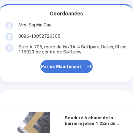
Visite d'usine
Coordonnées
Contrôle de qualité
Mrs. Sophia Gao
Contactez-nous
0086-13052726305
Salle A-705, route de No.1A-4 Softpark, Dalian, Chine
116023 de centre de Softview
Bande adhésive d'isolation
Parlez Maintenant.
Bande d'isolation de tissu en verre
Bande résistante à la chaleur d'isolation
Ruban adhésif de tissu en verre
Ruban adhésif de film de Polyimide
Soudure à chaud de la
barrière jetée 1.22m de
Ruban adhésif de papier d'aluminium
vapeur d'isolation