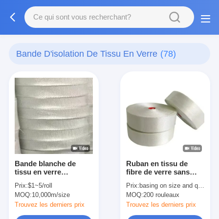
Bande D'isolation De Tissu En Verre
(78)
Bande blanche de
Ruban en tissu de
tissu en verre
fibre de verre sans
d'isolation thermique
alcali 0,18 mm x 50 mm
Prix:
$1~5/roll
Prix:
basing on size and quantity
pour l'isolation
MOQ:
10,000m/size
MOQ:
200 rouleaux
électrique
Trouvez les derniers prix
Trouvez les derniers prix