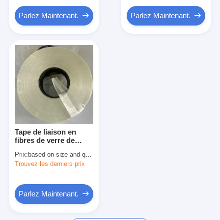
Parlez Maintenant.
Parlez Maintenant.
Tape de liaison en
fibres de verre de
polyester de classe H
Prix:
based on size and quantity
imprégnée de résine
Trouvez les derniers prix
Parlez Maintenant.