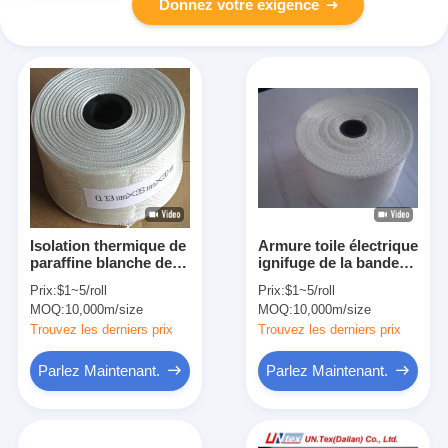
Donnez votre exigence
Isolation thermique de
Armure toile électrique
paraffine blanche de
ignifuge de la bande
bande d'isolation de
0.18mm 25mm de tissu
Prix:
$1~5/roll
Prix:
$1~5/roll
tissu en verre
en verre de catégorie
MOQ:
10,000m/size
MOQ:
10,000m/size
d'armure toile
de H
Trouvez les derniers prix
Trouvez les derniers prix
Parlez Maintenant.
Parlez Maintenant.