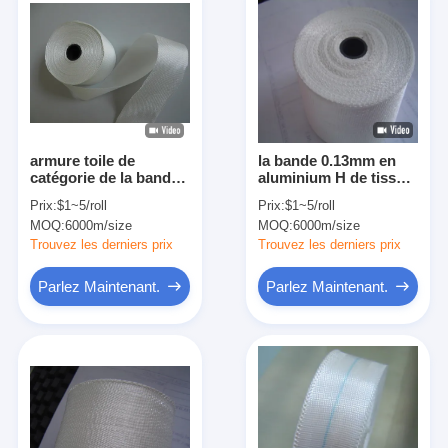
armure toile de
la bande 0.13mm en
catégorie de la bande
aluminium H de tissu
38mm H d'isolation de
en verre de 25mm
Prix:
$1~5/roll
Prix:
$1~5/roll
tissu en verre de
évaluent tout
MOQ:
6000m/size
MOQ:
6000m/size
0.13mm
simplement le tissage
Trouvez les derniers prix
Trouvez les derniers prix
Parlez Maintenant.
Parlez Maintenant.
Maison
Produits
Au sujet de nous