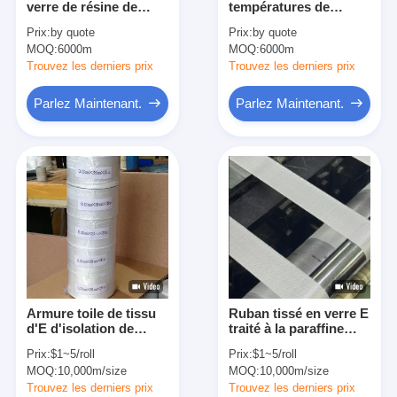
verre de résine de
températures de
Bande de tissu en verre de papier d'aluminium
polyester de classe de
bande de Resiglass de
Prix:
by quote
Prix:
by quote
la bande H d'isolation
polyester de bande de
MOQ:
L'aluminium a fait face au papier d'emballage
6000m
MOQ:
6000m
de tissu en verre de
tissu de la classe
0.3mm
0.3mm de F
Trouvez les derniers prix
Trouvez les derniers prix
Tissu de fibre de verre de papier d'aluminium
Parlez Maintenant.
Parlez Maintenant.
Bande de canevas d'aluminium
Ruban adhésif de tissu
Ruban adhésif dégrossi par double
Ruban adhésif d'ANIMAL FAMILIER
Moulage de précision de précision
Armure toile de tissu
Ruban tissé en verre E
Panneau d'isolation électrique
d'E d'isolation de
traité à la paraffine
catégorie verre-verre
pour les applications
Prix:
$1~5/roll
Prix:
$1~5/roll
de la bande 0.08-
d&#39;isolation
MOQ:
10,000m/size
MOQ:
10,000m/size
0.25mm H
électrique
Trouvez les derniers prix
Trouvez les derniers prix