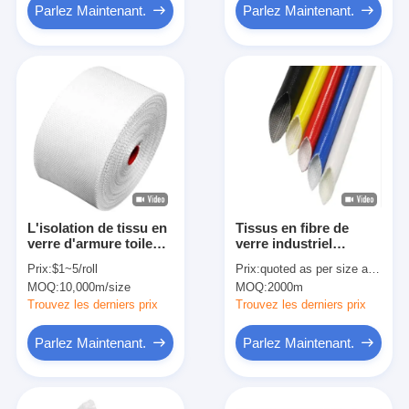
Parlez Maintenant.
Parlez Maintenant.
L'isolation de tissu en
Tissus en fibre de
verre d'armure toile
verre industriel
attachent du ruban
résistant à la chaleur
Prix:
$1~5/roll
Prix:
quoted as per size and quantity
adhésif à la paraffine
pour les
MOQ:
10,000m/size
MOQ:
2000m
100mm blanche de
environnements
0.18mm
électriques exigeants
Trouvez les derniers prix
Trouvez les derniers prix
Parlez Maintenant.
Parlez Maintenant.