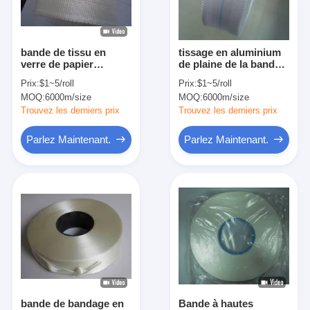
Visite d'usine
Contrôle de qualité
bande de tissu en
tissage en aluminium
verre de papier
de plaine de la bande
Contactez-nous
d'aluminium de la
0.13mm de tissu en
Prix:
$1~5/roll
Prix:
$1~5/roll
bande 38mm
verre de 19mm
MOQ:
6000m/size
MOQ:
6000m/size
d'isolation de tissu en
verre de 0.10mm
Trouvez les derniers prix
Trouvez les derniers prix
Bande adhésive d'isolation
Parlez Maintenant.
Parlez Maintenant.
Bande d'isolation de tissu en verre
Bande résistante à la chaleur d'isolation
Ruban adhésif de tissu en verre
Ruban adhésif de film de Polyimide
Ruban adhésif de papier d'aluminium
bande de bandage en
Bande à hautes