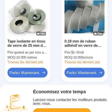
Tape isolante en tissu
0.18 mm de ruban
de verre de 25 mm de
adhésif en verre de
classe H, indice
paraffine blanche 75
Prix:
quoted as per size and quantity
Prix:
$1~5/roll
thermique 220 °C
mm
MOQ:
10 000 mètres
MOQ:
10,000m/size
Trouvez les derniers prix
Trouvez les derniers prix
Parlez Maintenant.
Parlez Maintenant.
Économisez votre temps
Laissez-nous contacter les meilleurs produits
avec vous.