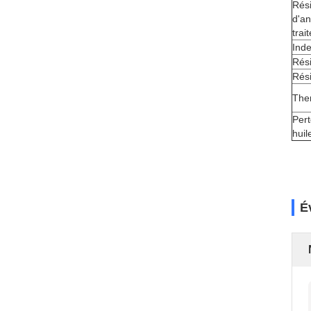
Rési
d'an
trai
Ind
Rési
Rési
The
Pert
huil
É