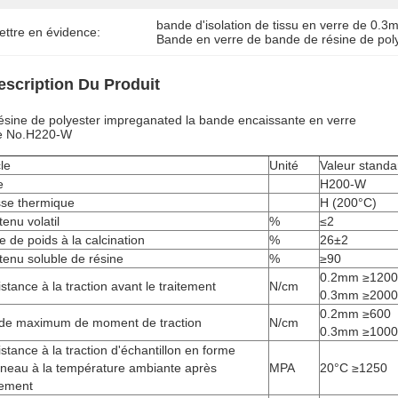
bande d'isolation de tissu en verre de 0.
ettre en évidence:
Bande en verre de bande de résine de pol
escription Du Produit
ésine de polyester impreganated la bande encaissante en verre
e No.H220-W
cle
Unité
Valeur standa
e
H200-W
sse thermique
H (200°C)
enu volatil
%
≤2
e de poids à la calcination
%
26±2
enu soluble de résine
%
≥90
0.2mm ≥1200
stance à la traction avant le traitement
N/cm
0.3mm ≥2000
0.2mm ≥600
de maximum de moment de traction
N/cm
0.3mm ≥1000
stance à la traction d'échantillon en forme
nneau à la température ambiante après
MPA
20°C ≥1250
tement