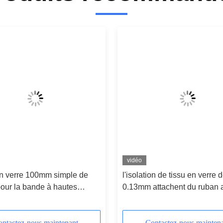
vidéo
n verre 100mm simple de
l'isolation de tissu en verre 
our la bande à hautes
0.13mm attachent du ruban 
ures de tissu d'isolation
l'armure toile de 75mm
ntactez-nous maintenant
Contactez-nous mainten