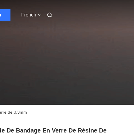
n
French
verre de 0.3mm
e De Bandage En Verre De Résine De