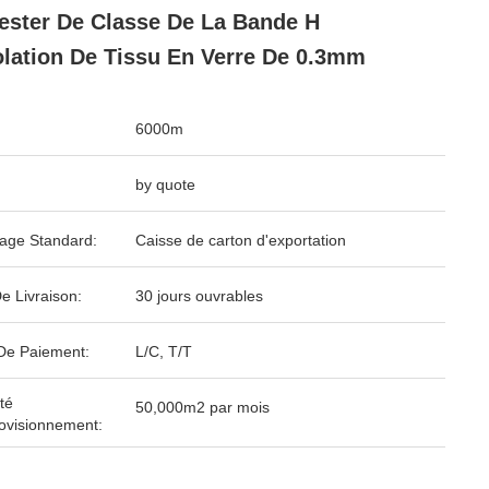
ester De Classe De La Bande H
olation De Tissu En Verre De 0.3mm
6000m
by quote
age Standard:
Caisse de carton d'exportation
e Livraison:
30 jours ouvrables
De Paiement:
L/C, T/T
té
50,000m2 par mois
ovisionnement: