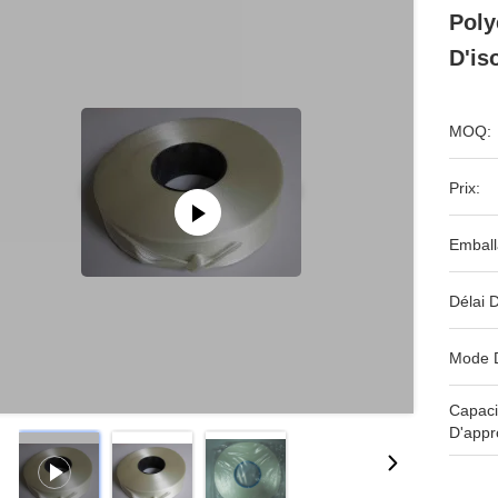
Poly
D'is
MOQ:
Prix:
Emball
Délai D
Mode 
Capaci
D'appr