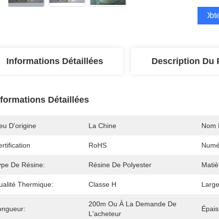
Obte
Informations Détaillées
Description Du 
nformations Détaillées
eu D'origine
La Chine
Nom 
rtification
RoHS
Numé
ype De Résine:
Résine De Polyester
Matiè
ualité Thermique:
Classe H
Large
200m Ou À La Demande De 
ongueur:
Épais
L'acheteur