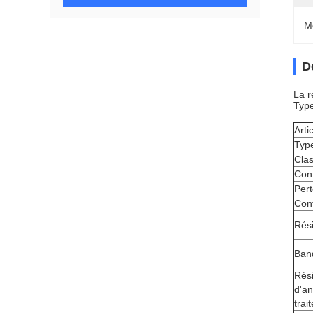
M
D
La r
Typ
Arti
Typ
Cla
Cont
Pert
Cont
Rési
Ban
Rési
d'a
trai