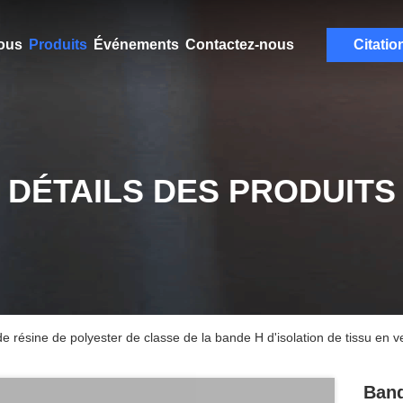
ous
Produits
Événements
Contactez-nous
Citatio
DÉTAILS DES PRODUITS
 résine de polyester de classe de la bande H d'isolation de tissu en 
Band