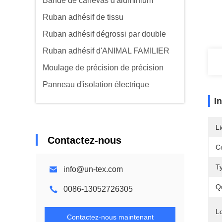
Bande de canevas d'aluminium
Ruban adhésif de tissu
Ruban adhésif dégrossi par double
Ruban adhésif d'ANIMAL FAMILIER
Moulage de précision de précision
Panneau d'isolation électrique
I
Li
Contactez-nous
Ce
T
info@un-tex.com
Q
0086-13052726305
L
Contactez-nous maintenant