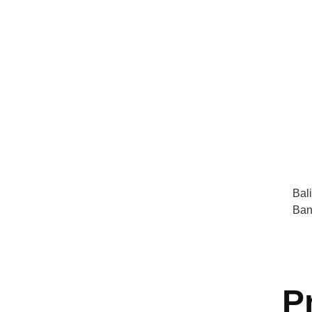
Bal
Ban
P