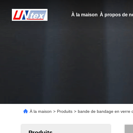
À la maison
À propos de n
À la maison
>
Produits
>
bande de bandage en verre de
Produits