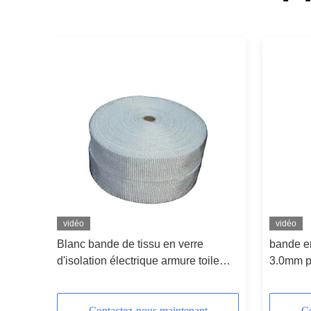
vidéo
vidéo
 de 25
Blanc bande de tissu en verre
bande e
que
d'isolation électrique armure toile
3.0mm p
l'isolation thermique
températ
Contactez-nous maintenant
Co