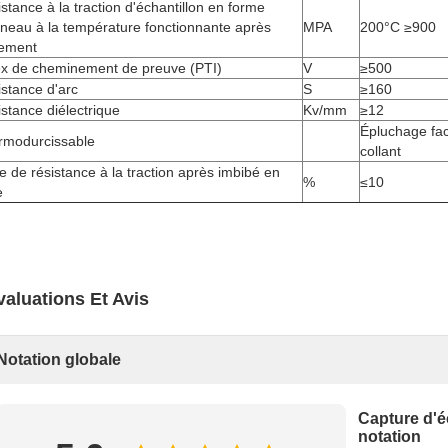
stance à la traction d'échantillon en forme
neau à la température fonctionnante après
MPA
200°C ≥900
tement
ex de cheminement de preuve (PTI)
V
≥500
stance d'arc
S
≥160
stance diélectrique
Kv/mm
≥12
Épluchage fac
rmodurcissable
collant
e de résistance à la traction après imbibé en
%
≤10
e
valuations Et Avis
Notation globale
Capture d'é
notation