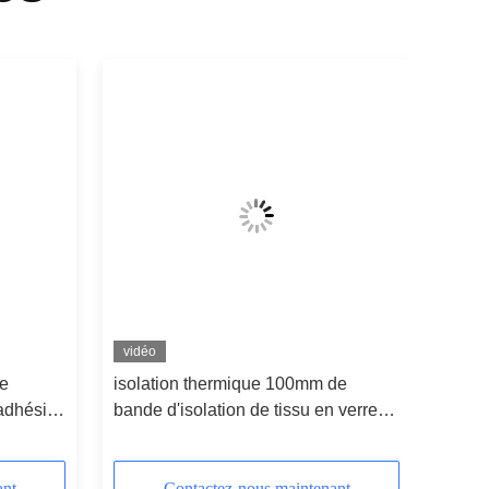
vidéo
de
isolation thermique 100mm de
adhésif à
bande d'isolation de tissu en verre
de 2.0mm 550 degrés
ant
Contactez-nous maintenant