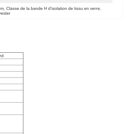
3mm
, 
Classe de la bande H d'isolation de tissu en verre
, 
yester
rd