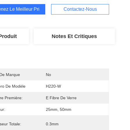
nez Le Meilleur Prix
Contactez-Nous
Produit
Notes Et Critiques
De Marque
No
ro De Modèle
H220-W
re Première:
E Fibre De Verre
ur:
25mm, 50mm
seur Totale:
0.3mm