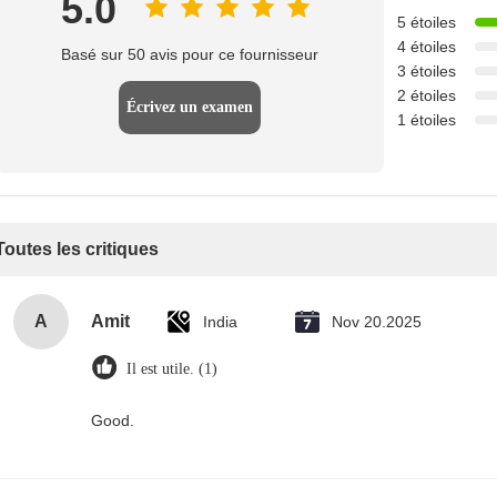
5.0
5 étoiles
4 étoiles
Basé sur 50 avis pour ce fournisseur
3 étoiles
2 étoiles
Écrivez un examen
1 étoiles
Toutes les critiques
A
Amit
India
Nov 20.2025
Il est utile. (1)
Good.