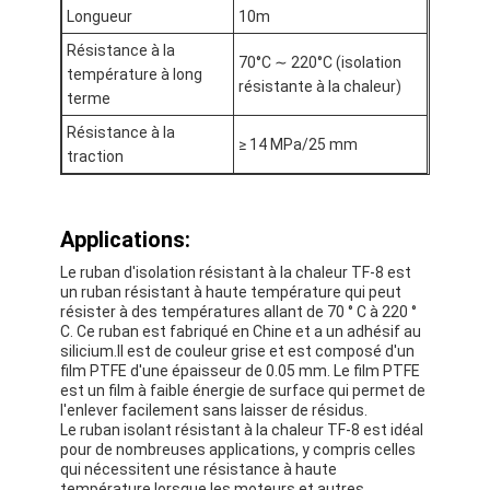
Longueur
10m
Visite d'usine
Résistance à la
70°C ∼ 220°C (isolation
Contrôle de qualité
température à long
résistante à la chaleur)
terme
Contactez-nous
Résistance à la
≥ 14 MPa/25 mm
traction
Bande adhésive d'isolation
Applications:
Bande d'isolation de tissu en verre
Le ruban d'isolation résistant à la chaleur TF-8 est
un ruban résistant à haute température qui peut
Bande résistante à la chaleur d'isolation
résister à des températures allant de 70 ° C à 220 °
C. Ce ruban est fabriqué en Chine et a un adhésif au
silicium.Il est de couleur grise et est composé d'un
Ruban adhésif de tissu en verre
film PTFE d'une épaisseur de 0.05 mm. Le film PTFE
est un film à faible énergie de surface qui permet de
Ruban adhésif de film de Polyimide
l'enlever facilement sans laisser de résidus.
Le ruban isolant résistant à la chaleur TF-8 est idéal
pour de nombreuses applications, y compris celles
Ruban adhésif de papier d'aluminium
qui nécessitent une résistance à haute
température.lorsque les moteurs et autres