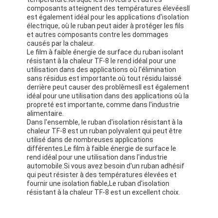
Bande de tissu en verre de papier d'aluminium
composants atteignent des températures élevéesIl
est également idéal pour les applications d'isolation
électrique, où le ruban peut aider à protéger les fils
L'aluminium a fait face au papier d'emballage
et autres composants contre les dommages
causés par la chaleur.
Tissu de fibre de verre de papier d'aluminium
Le film à faible énergie de surface du ruban isolant
résistant à la chaleur TF-8 le rend idéal pour une
utilisation dans des applications où l'élimination
Bande de canevas d'aluminium
sans résidus est importante.où tout résidu laissé
derrière peut causer des problèmesIl est également
Ruban adhésif de tissu
idéal pour une utilisation dans des applications où la
propreté est importante, comme dans l'industrie
Ruban adhésif dégrossi par double
alimentaire.
Dans l'ensemble, le ruban d'isolation résistant à la
chaleur TF-8 est un ruban polyvalent qui peut être
Ruban adhésif d'ANIMAL FAMILIER
utilisé dans de nombreuses applications
différentes.Le film à faible énergie de surface le
Moulage de précision de précision
rend idéal pour une utilisation dans l'industrie
automobile.Si vous avez besoin d'un ruban adhésif
qui peut résister à des températures élevées et
Panneau d'isolation électrique
fournir une isolation fiable,Le ruban d'isolation
résistant à la chaleur TF-8 est un excellent choix.