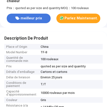
chaleur
Prix：quoted as per size and quantity
MOQ：100 rouleaux
meilleur prix
Parlez Maintenant.
Description De Produit
Place of Origin
China
Model Number
TF-8
Quantité de
100 rouleaux
commande min
Prix
quoted as per size and quantity
Détails d'emballage
Cartons et cartons
Délai de livraison
Environ 25 jours
Conditions de
T/T
paiement
Capacité
10000 rouleaux par mois
d'approvisionnement
Couleur
Gris
Résistance à la
≥ 14 MPa/25 mm