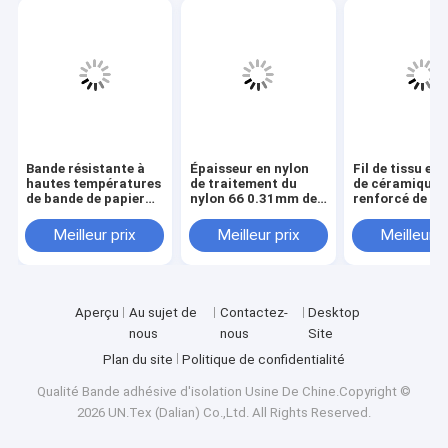
Bande résistante à
Épaisseur en nylon
Fil de tissu en 
hautes températures
de traitement du
de céramique
de bande de papier
nylon 66 0.31mm de
renforcé de 2 
de fibre
bande de
d&#39;épaisse
d&#39;aramide de
vulcanisation
Meilleur prix
Meilleur prix
Meilleur p
classe F
Aperçu
Au sujet de
Contactez-
Desktop
nous
nous
Site
Plan du site
Politique de confidentialité
Qualité
Bande adhésive d'isolation
Usine De Chine.Copyright ©
2026 UN.Tex (Dalian) Co.,Ltd. All Rights Reserved.