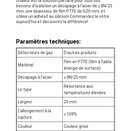
chaleur est la solution parfaite pour tous vos
besoins d'isolation.un décapage à l'acier de ≥ 8N/25
mm, une épaisseur de film PTFE de 0,05 mm, et
utilise un adhésif au silicium.Commandez le vôtre
aujourd'hui et découvrez la différence!
Paramètres techniques:
Détecteurs de gaz
D'autres produits
Film en PTFE (film à faible
Matériel
énergie de surface)
Décapage à l'acier
≥ 8N/25 mm
Résistance aux
Le type
températures élevées
Maison
Largeur
25 mm
Produits
L'allongement à la
≥ 109%
rupture
Au sujet de nous
Couleur
Couleur grise