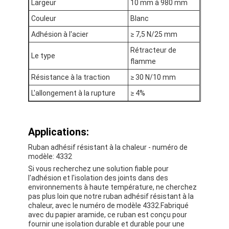
Largeur
10 mm à 980 mm
Bande de tissu en verre de papier d'aluminium
Couleur
Blanc
L'aluminium a fait face au papier d'emballage
Adhésion à l'acier
≥ 7,5 N/25 mm
Rétracteur de
Tissu de fibre de verre de papier d'aluminium
Le type
flamme
Bande de canevas d'aluminium
Résistance à la traction
≥ 30 N/10 mm
L'allongement à la rupture
≥ 4%
Ruban adhésif de tissu
Ruban adhésif dégrossi par double
Applications:
Ruban adhésif d'ANIMAL FAMILIER
Ruban adhésif résistant à la chaleur - numéro de
modèle: 4332
Moulage de précision de précision
Si vous recherchez une solution fiable pour
l'adhésion et l'isolation des joints dans des
Panneau d'isolation électrique
environnements à haute température, ne cherchez
pas plus loin que notre ruban adhésif résistant à la
chaleur, avec le numéro de modèle 4332.Fabriqué
avec du papier aramide, ce ruban est conçu pour
fournir une isolation durable et durable pour une