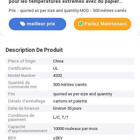
pour les températures extrêmes avec du papier
d'aramide
Prix：quoted as per size and quantity
MOQ：500 mètres carrés
meilleur prix
Parlez Maintenant.
Description De Produit
Place of Origin
China
Certification
UL
Model Number
4332
Quantité de
500 mètres carrés
commande min
Prix
quoted as per size and quantity
Détails d'emballage
cartons et palette
Délai de livraison
Environ 35 jours
Conditions de
L/C, T/T
paiement
Capacité
10000 rouleaux par mois
d'approvisionnement
BDV
≥2KV