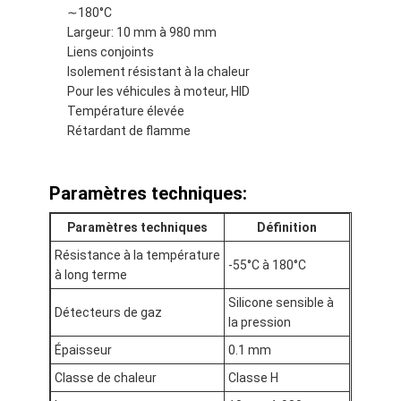
∼180°C
Visite d'usine
Largeur: 10 mm à 980 mm
Liens conjoints
Contrôle de qualité
Isolement résistant à la chaleur
Pour les véhicules à moteur, HID
Contactez-nous
Température élevée
Rétardant de flamme
Bande adhésive d'isolation
Paramètres techniques:
Bande d'isolation de tissu en verre
Paramètres techniques
Définition
Bande résistante à la chaleur d'isolation
Résistance à la température
-55°C à 180°C
à long terme
Ruban adhésif de tissu en verre
Silicone sensible à
Détecteurs de gaz
la pression
Ruban adhésif de film de Polyimide
Épaisseur
0.1 mm
Ruban adhésif de papier d'aluminium
Classe de chaleur
Classe H