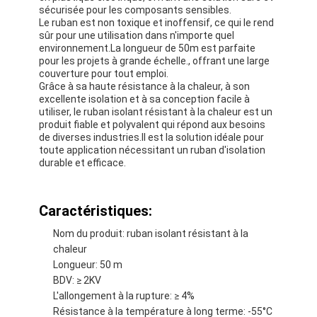
sécurisée pour les composants sensibles.
Le ruban est non toxique et inoffensif, ce qui le rend
sûr pour une utilisation dans n'importe quel
environnement.La longueur de 50m est parfaite
pour les projets à grande échelle., offrant une large
couverture pour tout emploi.
Grâce à sa haute résistance à la chaleur, à son
excellente isolation et à sa conception facile à
utiliser, le ruban isolant résistant à la chaleur est un
produit fiable et polyvalent qui répond aux besoins
de diverses industries.Il est la solution idéale pour
toute application nécessitant un ruban d'isolation
durable et efficace.
Caractéristiques:
Nom du produit: ruban isolant résistant à la
Maison
chaleur
Longueur: 50 m
Produits
BDV: ≥ 2KV
L'allongement à la rupture: ≥ 4%
Au sujet de nous
Résistance à la température à long terme: -55°C