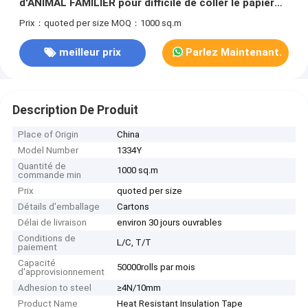
d'ANIMAL FAMILIER pour difficile de coller le papier
de dégagement de silicone
Prix：quoted per size
MOQ：1000 sq.m
meilleur prix
Parlez Maintenant.
Description De Produit
Place of Origin
China
Model Number
1334Y
Quantité de
1000 sq.m
commande min
Prix
quoted per size
Détails d'emballage
Cartons
Délai de livraison
environ 30 jours ouvrables
Conditions de
L/C, T/T
paiement
Capacité
50000rolls par mois
d'approvisionnement
Adhesion to steel
≥4N/10mm
Product Name
Heat Resistant Insulation Tape