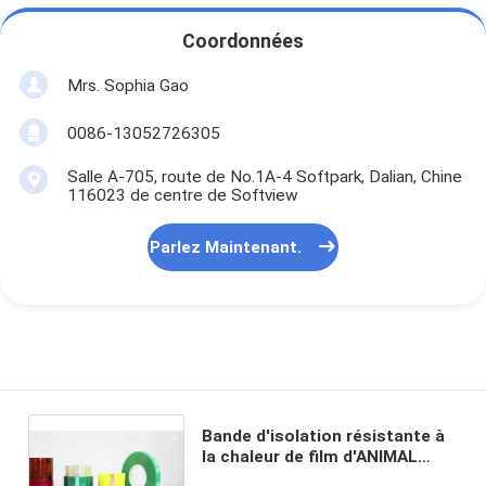
Visite d'usine
Coordonnées
Contrôle de qualité
Mrs. Sophia Gao
Contactez-nous
0086-13052726305
Salle A-705, route de No.1A-4 Softpark, Dalian, Chine
116023 de centre de Softview
Bande adhésive d'isolation
Parlez Maintenant.
Bande d'isolation de tissu en verre
Bande résistante à la chaleur d'isolation
Ruban adhésif de tissu en verre
Ruban adhésif de film de Polyimide
Bande d'isolation résistante à
Ruban adhésif de papier d'aluminium
la chaleur de film d'ANIMAL
FAMILIER pour difficile de coller