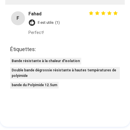
Fahad
F
Il est utile. (1)
Perfect!
Étiquettes:
Bande résistante à la chaleur d'isolation
Double bande dégrossie résistante à hautes températures de
polyimide
bande du Polyimide 12.5um
Maison
Produits
Au sujet de nous