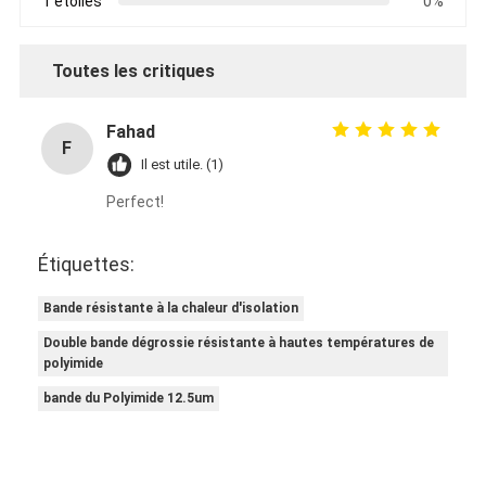
1 étoiles
0%
Visite d'usine
Contrôle de qualité
Toutes les critiques
Contactez-nous
Fahad
F
Il est utile. (1)
Perfect!
Bande adhésive d'isolation
Bande d'isolation de tissu en verre
Étiquettes:
Bande résistante à la chaleur d'isolation
Bande résistante à la chaleur d'isolation
Double bande dégrossie résistante à hautes températures de
Ruban adhésif de tissu en verre
polyimide
bande du Polyimide 12.5um
Ruban adhésif de film de Polyimide
Ruban adhésif de papier d'aluminium