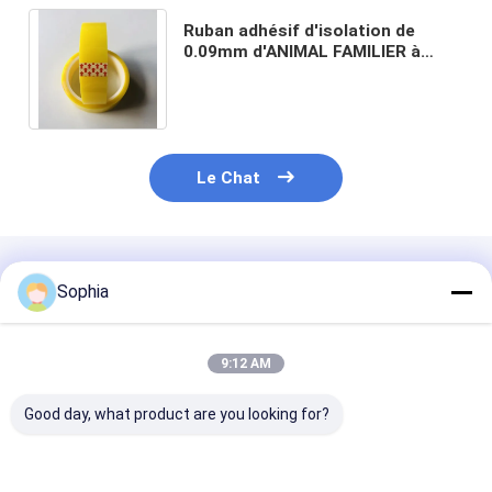
Ruban adhésif d'isolation de
0.09mm d'ANIMAL FAMILIER à
hautes températures résistant à
la chaleur de bande
Le Chat
Produits Recommandés
Sophia
9:12 AM
Good day, what product are you looking for?
Bande résistante à
Épaisseur en nylon
Fil de tissu en 