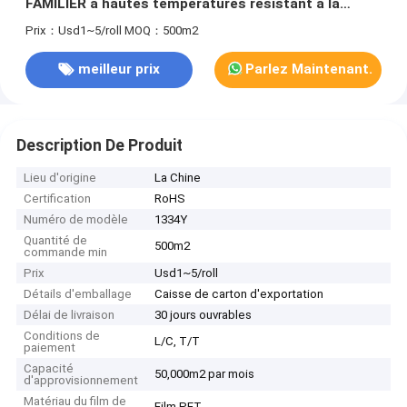
FAMILIER à hautes températures résistant à la
chaleur de bande
Prix：Usd1~5/roll
MOQ：500m2
meilleur prix
Parlez Maintenant.
Description De Produit
Lieu d'origine
La Chine
Certification
RoHS
Numéro de modèle
1334Y
Quantité de
500m2
commande min
Prix
Usd1~5/roll
Détails d'emballage
Caisse de carton d'exportation
Délai de livraison
30 jours ouvrables
Conditions de
L/C, T/T
paiement
Capacité
50,000m2 par mois
d'approvisionnement
Matériau du film de
Film PET