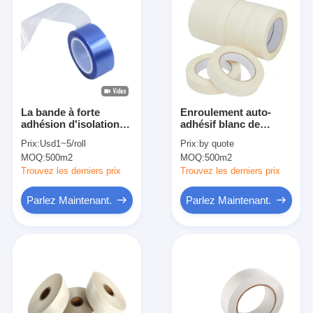
La bande à forte
Enroulement auto-
adhésion d'isolation
adhésif blanc de
d'adhésif de force
transformateur de
Prix:
Usd1~5/roll
Prix:
by quote
CHOIENT transparent
bande électrique
MOQ:
500m2
MOQ:
500m2
bleu résistant à la
ignifuge d'isolation
chaleur
résistant à la chaleur
Trouvez les derniers prix
Trouvez les derniers prix
Parlez Maintenant.
Parlez Maintenant.
Maison
Produits
Au sujet de nous