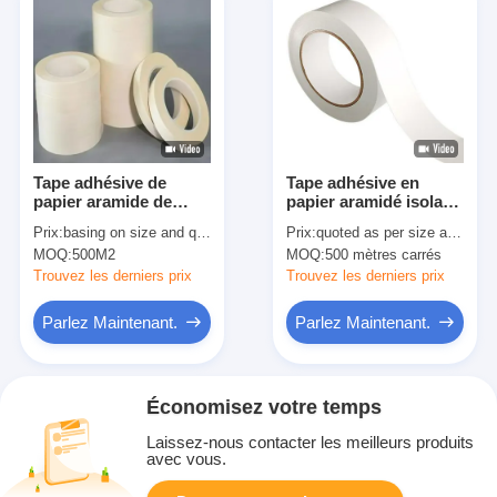
Tape adhésive de
Tape adhésive en
papier aramide de
papier aramidé isolant
haute performance de
de classe F avec
Prix:
basing on size and quantity
Prix:
quoted as per size and quantity
classe H pour
plusieurs options de
MOQ:
500M2
MOQ:
500 mètres carrés
l'isolation
modèle
Trouvez les derniers prix
Trouvez les derniers prix
Parlez Maintenant.
Parlez Maintenant.
Économisez votre temps
Laissez-nous contacter les meilleurs produits
avec vous.