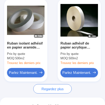
Ruban isolant adhésif
Ruban adhésif de
en papier aramide
papier acrylique
sensible à la pression
0.10mm d'Aramid
Prix:
by quote
Prix:
by quote
acrylique de 0,10 mm
10mm-980mm
MOQ:
500m2
MOQ:
500m2
d'épaisseur
Trouvez les derniers prix
Trouvez les derniers prix
Parlez Maintenant.
Parlez Maintenant.
Regardez plus