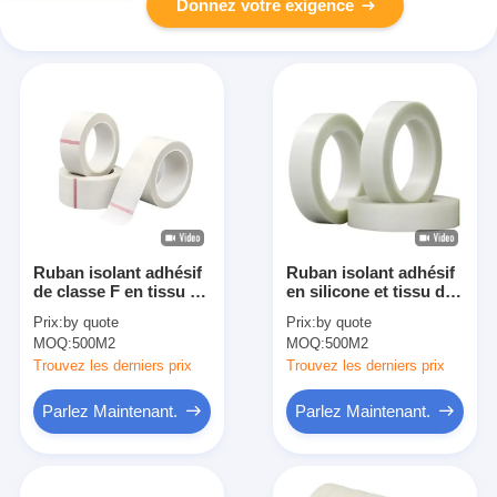
Donnez votre exigence
Ruban isolant adhésif
Ruban isolant adhésif
de classe F en tissu de
en silicone et tissu de
fibre de verre avec
verre ignifuge
Prix:
by quote
Prix:
by quote
adhésif acrylique
MOQ:
500M2
MOQ:
500M2
Trouvez les derniers prix
Trouvez les derniers prix
Parlez Maintenant.
Parlez Maintenant.