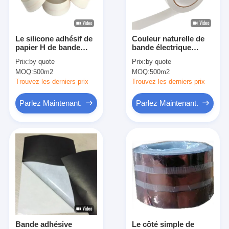
Visite d'usine
Contrôle de qualité
Le silicone adhésif de
Couleur naturelle de
papier H de bande
bande électrique
Contactez-nous
d'isolation d'Aramid
blanche de papier
Prix:
by quote
Prix:
by quote
évaluent l'isolation
d'isolation d'Aramid
MOQ:
500m2
MOQ:
500m2
électrique T410 de
de transformateur
Nomex
Trouvez les derniers prix
Trouvez les derniers prix
Bande adhésive d'isolation
Parlez Maintenant.
Parlez Maintenant.
Bande d'isolation de tissu en verre
Bande résistante à la chaleur d'isolation
Ruban adhésif de tissu en verre
Ruban adhésif de film de Polyimide
Ruban adhésif de papier d'aluminium
Bande adhésive
Le côté simple de