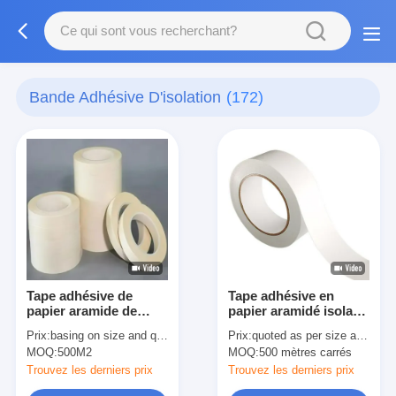
Bande Adhésive D'isolation
(172)
Tape adhésive de
Tape adhésive en
papier aramide de
papier aramidé isolant
haute performance de
de classe F avec
Prix:
basing on size and quantity
Prix:
quoted as per size and quantity
classe H pour
plusieurs options de
MOQ:
500M2
MOQ:
500 mètres carrés
l'isolation
modèle
Trouvez les derniers prix
Trouvez les derniers prix