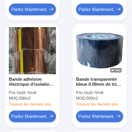
Parlez Maintenant.
Parlez Maintenant.
Bande adhésive
Bande transparente
électrique d'isolation
bleue 0.09mm de tissu
de catégorie de H avec
d'isolation d'ANIMAL
Prix:
Usd1~5/roll
Prix:
Usd1~5/roll
libérer le film
FAMILIER résistant à
MOQ:
500m2
MOQ:
500m2
la chaleur
Trouvez les derniers prix
Trouvez les derniers prix
Parlez Maintenant.
Parlez Maintenant.