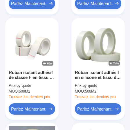
Parlez Maintenant.
Parlez Maintenant.
Ruban isolant adhésif
Ruban isolant adhésif
de classe F en tissu de
en silicone et tissu de
fibre de verre avec
verre ignifuge
Prix:
by quote
Prix:
by quote
adhésif acrylique
MOQ:
500M2
MOQ:
500M2
Trouvez les derniers prix
Trouvez les derniers prix
Parlez Maintenant.
Parlez Maintenant.