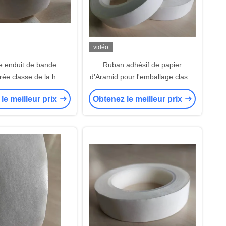
vidéo
ne enduit de bande
Ruban adhésif de papier
rée classe de la h
d'Aramid pour l'emballage classe
e bobine de moteur et
de la f de fin de bobine de
le meilleur prix
Obtenez le meilleur prix
rmateur sensible à la
moteur et de transformateur
pression