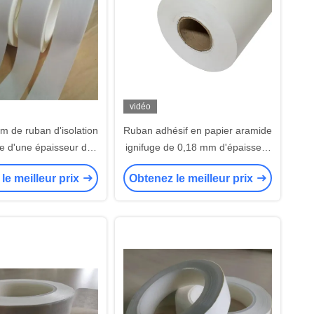
vidéo
m de ruban d'isolation
Ruban adhésif en papier aramide
e d'une épaisseur de
ignifuge de 0,18 mm d'épaisseur
0,10 mm
avec adhésif acrylique
le meilleur prix
Obtenez le meilleur prix