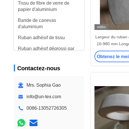
Tissu de fibre de verre de
papier d'aluminium
Bande de canevas
d'aluminium
vidéo
Largeur du ruban a
Ruban adhésif de tissu
10-980 mm Long
Ruban adhésif dégrossi par
sur commande
double
Obtenez le mei
environnement
tempéra
Ruban adhésif d'ANIMAL
Contactez-nous
FAMILIER
Moulage de précision de
Mrs. Sophia Gao
précision
info@un-tex.com
Panneau d'isolation
électrique
0086-13052726305