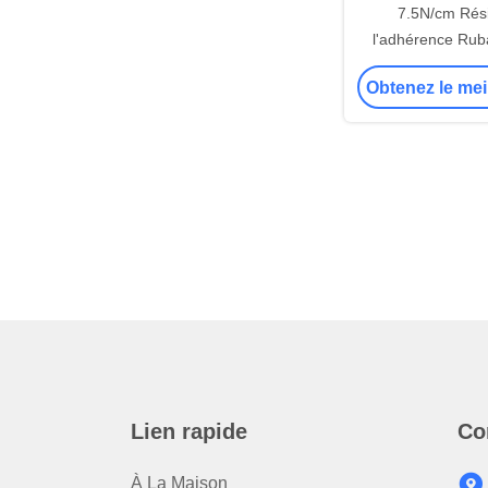
7.5N/cm Rési
l'adhérence Ruba
papier blanc ara
Obtenez le mei
Pour les applicati
Lien rapide
Co
À La Maison