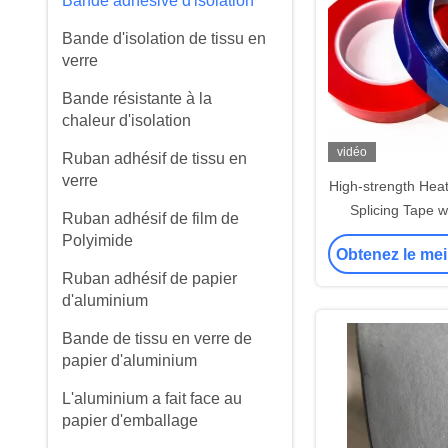
Bande adhésive d'isolation
Bande d'isolation de tissu en
verre
Bande résistante à la
chaleur d'isolation
vidéo
Ruban adhésif de tissu en
verre
High-strength Heat
Splicing Tape 
Ruban adhésif de film de
Thickness 10mm
Polyimide
Obtenez le mei
and 50m Length f
Ruban adhésif de papier
Insulat
d'aluminium
Bande de tissu en verre de
papier d'aluminium
L'aluminium a fait face au
papier d'emballage