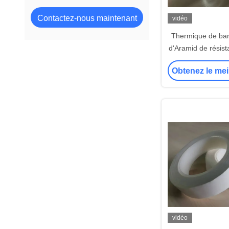
Contactez-nous maintenant
vidéo
Thermique de ba
d'Aramid de résist
l'adhésif acryli
Obtenez le mei
vidéo