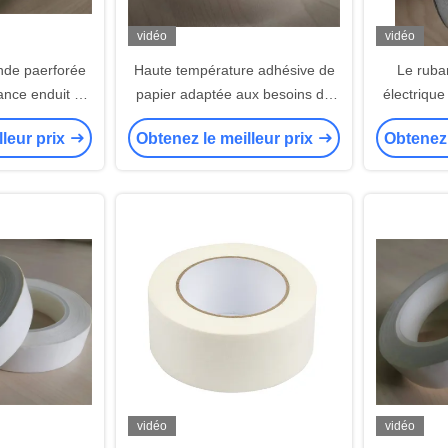
vidéo
vidéo
nde paerforée
Haute température adhésive de
Le ruba
ance enduit de
papier adaptée aux besoins du
électrique
que ignifuge
client de bande d'isolation de
d'Arami
lleur prix
Obtenez le meilleur prix
Obtenez 
Polyaramid résistante
remplacen
vidéo
vidéo