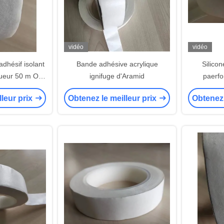
vidéo
vidéo
dhésif isolant
Bande adhésive acrylique
Silico
ueur 50 m Ou
ignifuge d'Aramid
paerfo
 Pour les
d'Aramid d
lleur prix
Obtenez le meilleur prix
Obtenez 
s à haute
de transfo
ture