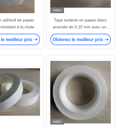
vidéo
n adhésif de papier
Tape isolante en papier blanc
 résistant à la chaleur
aramide de 0,10 mm avec une
d de catégorie de H
résistance à la traction de 30
le meilleur prix
Obtenez le meilleur prix
t la bande de NOMEX
N/cm
vidéo