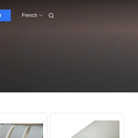
n
French