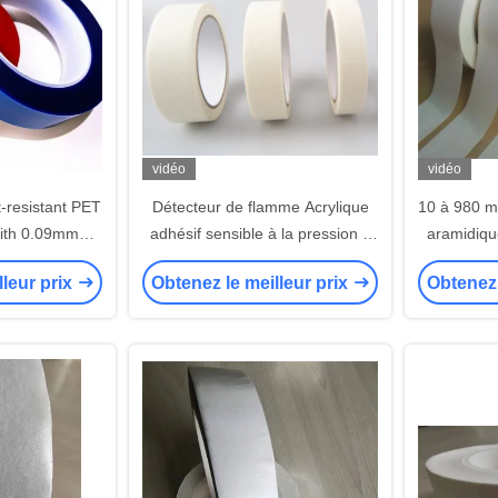
vidéo
vidéo
-resistant PET
Détecteur de flamme Acrylique
10 à 980 m
with 0.09mm
adhésif sensible à la pression à
aramidiqu
~500mm Width
l'intérieur du ruban adhésif
lleur prix
Obtenez le meilleur prix
Obtenez 
or Electrical
isolant électrique
ion