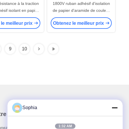
istance à la traction
1800V ruban adhésif d'isolation
sif isolant en papier
de papier d'aramide de couleur
 pour la protection
blanche largeur 10-980mm
le meilleur prix
Obtenez le meilleur prix
électrique
9
10
Sophia
re newsletter
1:32 AM
nez-vous à notre newsletter pour des réductions et