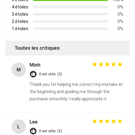
4 étoiles
0%
3 étoiles
0%
2 étoiles
0%
1 étoiles
0%
Toutes les critiques
Minh
M
Il est utile. (5)
Thank you for helping me correct my mistake at
the beginning and guiding me through the
purchase smoothly. I really appreciate it.
Lee
L
Il est utile. (3)