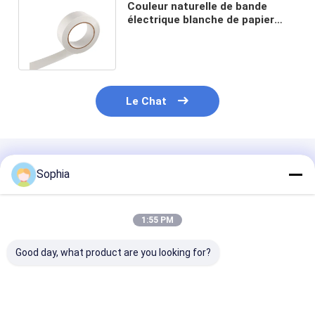
Couleur naturelle de bande
électrique blanche de papier
d'isolation d'Aramid de
transformateur
Le Chat
Produits Recommandés
Sophia
1:55 PM
Good day, what product are you looking for?
Ruban PTFE
Isolation électrique
Ruban PTFE
professionnel pour
auto-extinguible de
renforcé de fib