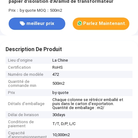
papier d'isolation d'Aramid de transformateur
Prix：by quote
MOQ：500m2
meilleur prix
Parlez Maintenant.
Description De Produit
Lieu d'origine
La Chine
Certification
RoHS
Numéro de modèle
472
Quantité de
500m2
commande min
Prix
by quote
Chaque colonne se rétrécir emballé et
Détails d'emballage
puis dans le carton d'exportation.
Quantité de emballage : m2/
Délai de livraison
30days
Conditions de
T/T, D/P, L/C
paiement
Capacité
10,000m2
d'approvisionnement