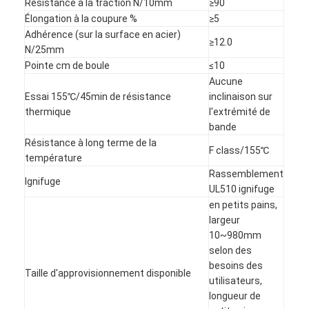
Résistance à la traction N/10mm
≥90
Bande de tissu en verre de papier d'aluminium
Élongation à la coupure %
≥5
Adhérence (sur la surface en acier)
L'aluminium a fait face au papier d'emballage
≥12.0
N/25mm
Pointe cm de boule
≤10
Tissu de fibre de verre de papier d'aluminium
Aucune
Essai 155℃/45min de résistance
inclinaison sur
Bande de canevas d'aluminium
thermique
l'extrémité de
bande
Ruban adhésif de tissu
Résistance à long terme de la
F class/155℃
température
Ruban adhésif dégrossi par double
Rassemblement
Ignifuge
UL510 ignifuge
Ruban adhésif d'ANIMAL FAMILIER
en petits pains,
largeur
Moulage de précision de précision
10~980mm
selon des
Panneau d'isolation électrique
besoins des
Taille d'approvisionnement disponible
utilisateurs,
longueur de