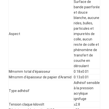
Surface de
Visite d'usine
bande paerforée
et douce
Contrôle de qualité
blanche, aucune
rides, bulles,
Contactez-nous
particules et
Aspect
impuretés de
colle, aucun
reste de colle et
Bande adhésive d'isolation
phénomène de
transfert de
Bande d'isolation de tissu en verre
couche en
déroulant
Bande résistante à la chaleur d'isolation
Mm±mm total d'épaisseur
0.18±0.01
Mm±mm d'épaisseur de papier d'Aramid
0.13±0.01
Ruban adhésif de tissu en verre
Adhésif sensible
à la pression
Ruban adhésif de film de Polyimide
Type adhésif
acrylique
ignifuge
Ruban adhésif de papier d'aluminium
Tension claque kilovolt
≥2.8