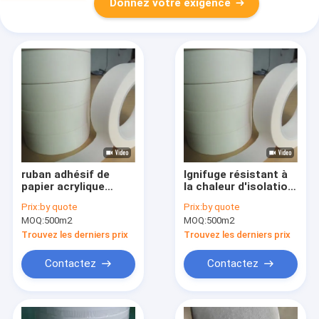
Donnez votre exigence
ruban adhésif de
Ignifuge résistant à
papier acrylique
la chaleur d'isolation
10mm-980mm de
de ruban adhésif de
Prix:
by quote
Prix:
by quote
0.10mm Aramid
papier d'Aramid
MOQ:
500m2
MOQ:
500m2
Trouvez les derniers prix
Trouvez les derniers prix
Contactez
Contactez