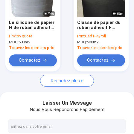
Visite d'usine
Contrôle de qualité
Le silicone de papier
Classe de papier du
H de ruban adhésif
ruban adhésif F
Contactez-nous
d'Aramid d'isolation
d'aramid noir
Prix:
by quote
Prix:
Usd1~5/roll
évaluent 0.10mm
MOQ:
500m2
MOQ:
500m2
5mm-980mm
Trouvez les derniers prix
Trouvez les derniers prix
Bande adhésive d'isolation
Contactez
Contactez
Bande d'isolation de tissu en verre
Regardez plus
Bande résistante à la chaleur d'isolation
Ruban adhésif de tissu en verre
Laisser Un Message
Nous Vous Répondrons Rapidement
Ruban adhésif de film de Polyimide
Ruban adhésif de papier d'aluminium