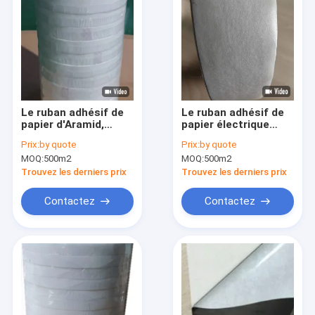
Le ruban adhésif de
Le ruban adhésif de
papier d'Aramid,
papier électrique
remplacent la classe
résistant à la chaleur
Prix:
by quote
Prix:
by quote
du ruban adhésif F de
d'Aramid de
MOQ:
500m2
MOQ:
500m2
Nomex
catégorie de H
remplacent la bande
Trouvez les derniers prix
Trouvez les derniers prix
de NOMEX
Contactez
Contactez
Maison
Produits
Au sujet de nous