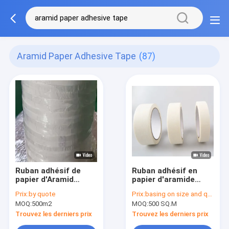
Aramid Paper Adhesive Tape
(87)
Ruban adhésif de
Ruban adhésif en
papier d'Aramid
papier d'aramide
remplacer le ruban
blanc à haute
Prix:
by quote
Prix:
basing on size and quantity
adhésif 0.18mm de
température
MOQ:
500m2
MOQ:
500 SQ.M
Nomex
Épaisseur totale
profondément
0,105 mm Pour les
Trouvez les derniers prix
Trouvez les derniers prix
exigences d'isolation