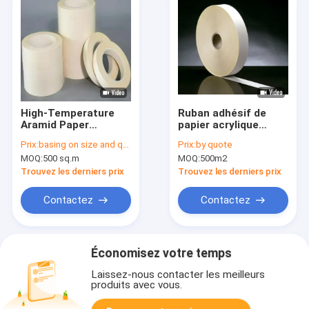
High-Temperature
Ruban adhésif de
Aramid Paper
papier acrylique
Adhesive Tape with
0.10mm d'Aramid
Prix:
basing on size and quantity
Prix:
by quote
0.105mm Thickness
10mm-980mm
MOQ:
500 sq.m
MOQ:
500m2
and 155℃
Temperature Range
Trouvez les derniers prix
Trouvez les derniers prix
for Electrical
Insulation
Contactez
Contactez
Économisez votre temps
Laissez-nous contacter les meilleurs
produits avec vous.