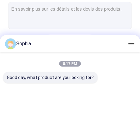
Bande de tissu en verre de papier d'aluminium
L'aluminium a fait face au papier d'emballage
Tissu de fibre de verre de papier d'aluminium
Continuer
Sophia
Bande de canevas d'aluminium
Ruban adhésif de tissu
8:17 PM
Nos Catégories
Ruban adhésif dégrossi par double
Good day, what product are you looking for?
Ruban adhésif d'ANIMAL FAMILIER
Moulage de précision de précision
Panneau d'isolation électrique
Bande adhésive
Bande d'isolation de
Bande résistan
d'isolation
tissu en verre
chaleur d'isola