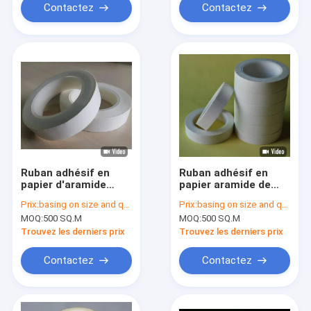
électrique
Contactez
Contactez
Ruban adhésif en
Ruban adhésif en
papier d'aramide
papier aramide de
résistant au feu
silicone à 180 °C
Prix:
basing on size and quantity
Prix:
basing on size and quantity
certifié UL de classe
avec un allongement
MOQ:
500 SQ.M
MOQ:
500 SQ.M
F Couleur blanche
de 4% et similaire au
ruban adhésif en
Trouvez les derniers prix
Trouvez les derniers prix
papier Nomex
Contactez
Contactez