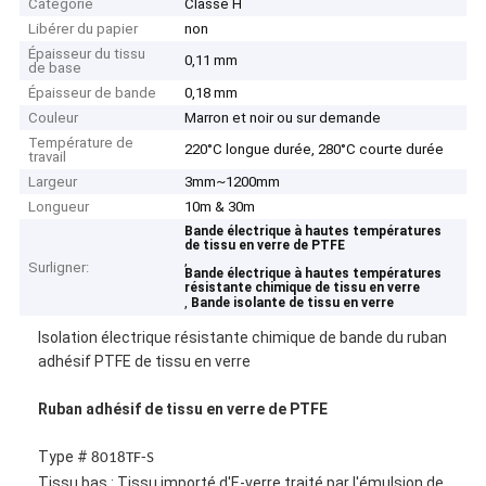
Catégorie
Classe H
Libérer du papier
non
Épaisseur du tissu
0,11 mm
de base
Épaisseur de bande
0,18 mm
Couleur
Marron et noir ou sur demande
Température de
220°C longue durée, 280°C courte durée
travail
Largeur
3mm~1200mm
Longueur
10m & 30m
Bande électrique à hautes températures
de tissu en verre de PTFE
,
Surligner:
Bande électrique à hautes températures
résistante chimique de tissu en verre
,
Bande isolante de tissu en verre
Isolation électrique résistante chimique de bande du ruban
adhésif PTFE de tissu en verre
Ruban adhésif de tissu en verre de PTFE
Type #
8018TF-S
Tissu bas : Tissu importé d'E-verre traité par l'émulsion de