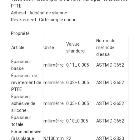
PTFE
Adhésif : Adhésif de silicone
Revêtement : Côté simple enduit
Propriété
Norme de
Valvue
Article
Unité
méthode
standard
d'essai
Épaisseur
millimètre
0.11± 0,005
ASTM D-3652
basse
Épaisseur de
revêtement de
millimètre
0.02± 0,005
ASTM D-3652
PTFE
Épaisseur
adhésive de
millimètre
0.05± 0,005
ASTM D-3652
silicone
Épaisseur
millimètre
0.18±0.005
ASTM D-3652
totale
Force adhésive
(à la plaque
N/100mm
22
ASTM D-3330