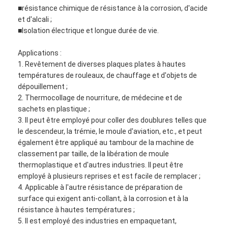
■résistance chimique de résistance à la corrosion, d'acide
Visite d'usine
et d'alcali ;
■Isolation électrique et longue durée de vie.
Contrôle de qualité
Applications :
Contactez-nous
1. Revêtement de diverses plaques plates à hautes
températures de rouleaux, de chauffage et d'objets de
dépouillement ;
2. Thermocollage de nourriture, de médecine et de
Bande adhésive d'isolation
sachets en plastique ;
3. Il peut être employé pour coller des doublures telles que
Bande d'isolation de tissu en verre
le descendeur, la trémie, le moule d'aviation, etc., et peut
également être appliqué au tambour de la machine de
Bande résistante à la chaleur d'isolation
classement par taille, de la libération de moule
thermoplastique et d'autres industries. Il peut être
Ruban adhésif de tissu en verre
employé à plusieurs reprises et est facile de remplacer ;
4. Applicable à l'autre résistance de préparation de
Ruban adhésif de film de Polyimide
surface qui exigent anti-collant, à la corrosion et à la
résistance à hautes températures ;
Ruban adhésif de papier d'aluminium
5. Il est employé des industries en empaquetant,