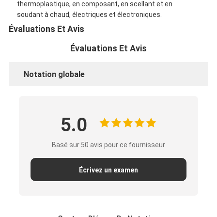
thermoplastique, en composant, en scellant et en
Bande de tissu en verre de papier d'aluminium
soudant à chaud, électriques et électroniques.
L'aluminium a fait face au papier d'emballage
Évaluations Et Avis
Évaluations Et Avis
Tissu de fibre de verre de papier d'aluminium
Bande de canevas d'aluminium
Notation globale
Ruban adhésif de tissu
Ruban adhésif dégrossi par double
5.0
Ruban adhésif d'ANIMAL FAMILIER
Basé sur 50 avis pour ce fournisseur
Moulage de précision de précision
Écrivez un examen
Panneau d'isolation électrique