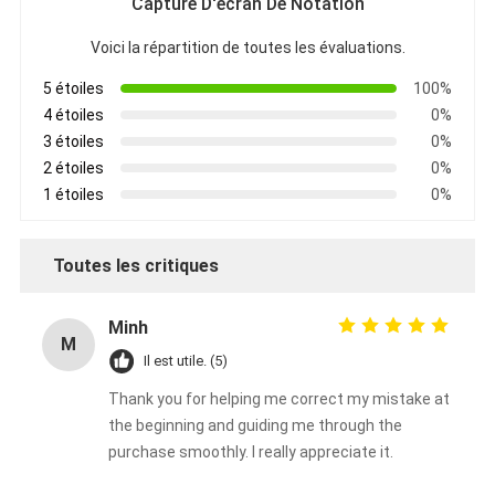
Capture D'écran De Notation
Voici la répartition de toutes les évaluations.
5 étoiles
100%
4 étoiles
0%
3 étoiles
0%
2 étoiles
0%
1 étoiles
0%
Toutes les critiques
Minh
M
Il est utile. (5)
Thank you for helping me correct my mistake at
the beginning and guiding me through the
purchase smoothly. I really appreciate it.