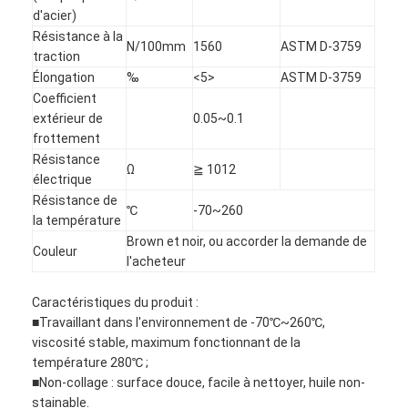
d'acier)
Résistance à la
N/100mm
1560
ASTM D-3759
traction
Élongation
‰
<5>
ASTM D-3759
Coefficient
extérieur de
0.05~0.1
frottement
Résistance
Ω
≧ 1012
électrique
Résistance de
℃
-70~260
la température
Brown et noir, ou accorder la demande de
Couleur
l'acheteur
Caractéristiques du produit :
Maison
■Travaillant dans l'environnement de -70℃~260℃,
viscosité stable, maximum fonctionnant de la
Produits
température 280℃ ;
■Non-collage : surface douce, facile à nettoyer, huile non-
Au sujet de nous
stainable.