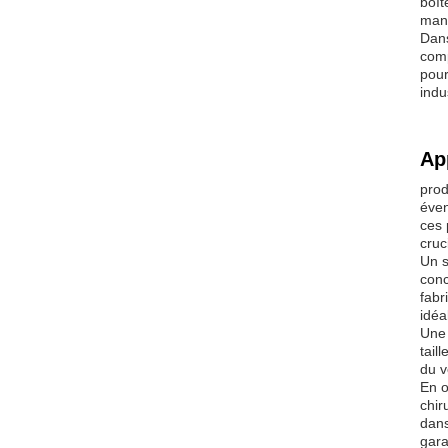
boît
manu
Dans
comp
pour
indu
Ap
prod
éven
ces 
cruc
Un s
conc
fabr
idéa
Une 
tail
du v
En o
chir
dans
gara