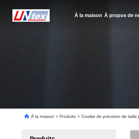
À la maison
À propos de n
À la maison
>
Produits
>
Coulée de précision de taille 
Produits