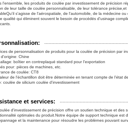
 l'ensemble, les produits de coulée par investissement de précision rép
on de leur taille de coulée personnalisable, de leur tolérance précise,e
ableQu'il s'agisse de l'aérospatiale, de l'automobile, de la médecine ou 
e qualité qui éliminent souvent le besoin de procédés d'usinage comp
icants.
rsonnalisation:
ices de personnalisation de produits pour la coulée de précision par i
 d'origine: Chine
llage: boîtier en contreplaqué standard pour l'exportation
isés pour: pièces de machines, etc.
rance de coulée: CT8
aleur de l'échantillon doit être déterminée en tenant compte de l'état d
: coulée de silicium coulée d'investissement
sistance et services:
oulée d'investissement de précision offre un soutien technique et des 
tionnalité optimales du produit.Notre équipe de support technique est dé
épannage et la maintenance pour résoudre les problèmes pouvant surv