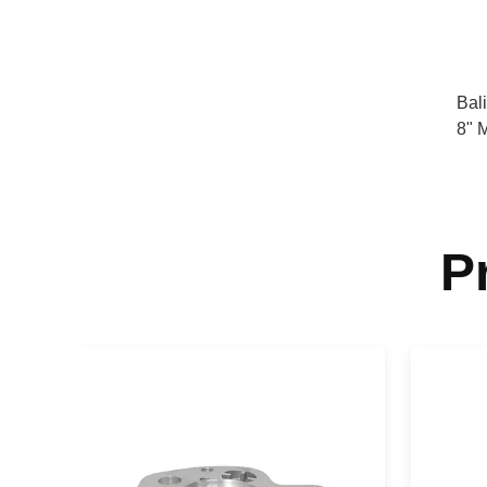
Bal
8" 
P