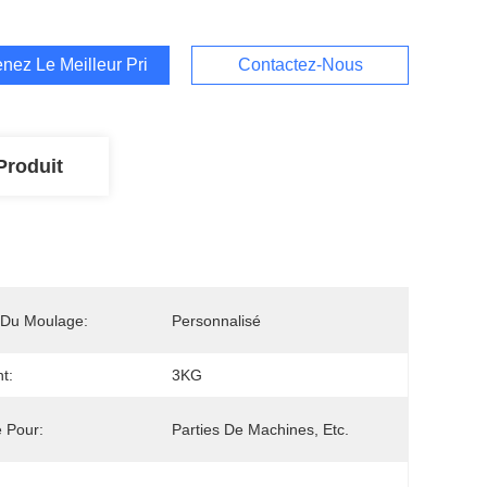
nez Le Meilleur Prix
Contactez-Nous
Produit
e Du Moulage:
Personnalisé
t:
3KG
é Pour:
Parties De Machines, Etc.