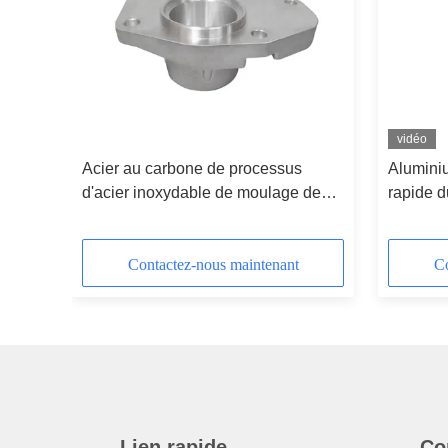
vidéo
Acier au carbone de processus
Alumini
ision
d'acier inoxydable de moulage de
rapide 
ures
précision de précision d'acier allié
BSPT T
Contactez-nous maintenant
Co
Lien rapide
Co