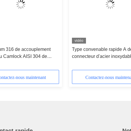
vidéo
um 316 de accouplement
Type convenable rapide A d
du Camlock AISI 304 de
connecteur d'acier inoxydab
NP
moulage de précision de pré
d'AISI 304 puisque DP E-F 
de C D
ntactez-nous maintenant
Contactez-nous mainten
ntact rapide
Not