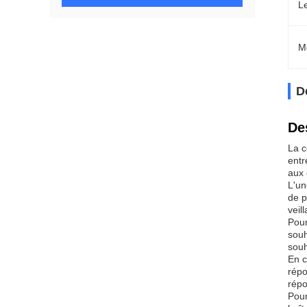
L
M
D
De
La c
entr
aux 
L'un
de p
veil
Pour
souh
souh
En c
répo
répo
Pour