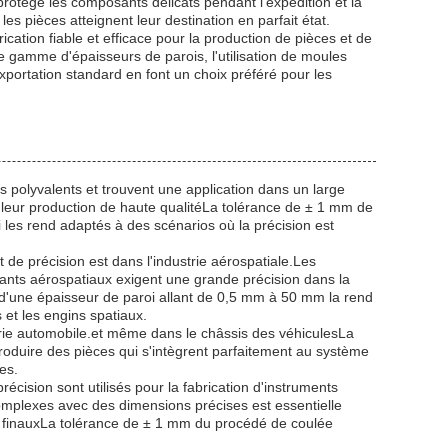
rotège les composants délicats pendant l'expédition et la
s pièces atteignent leur destination en parfait état.
ication fiable et efficace pour la production de pièces et de
 gamme d'épaisseurs de parois, l'utilisation de moules
portation standard en font un choix préféré pour les
ès polyvalents et trouvent une application dans un large
de leur production de haute qualitéLa tolérance de ± 1 mm de
les rend adaptés à des scénarios où la précision est
 de précision est dans l'industrie aérospatiale.Les
nts aérospatiaux exigent une grande précision dans la
 d'une épaisseur de paroi allant de 0,5 mm à 50 mm la rend
 et les engins spatiaux.
strie automobile.et même dans le châssis des véhiculesLa
produire des pièces qui s'intègrent parfaitement au système
es.
écision sont utilisés pour la fabrication d'instruments
omplexes avec des dimensions précises est essentielle
uits finauxLa tolérance de ± 1 mm du procédé de coulée