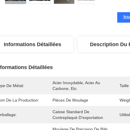
Obte
Informations Détaillées
Description Du 
nformations Détaillées
Acier Inoxydable, Acier Au 
ype De Métal:
Taill
Carbone, Etc.
om De La Production:
Pièces De Moulage
Weigh
Caisse Standard De 
mballage:
Utilis
Contreplaqué D'exportation
Moulage De Précision De Bâti 