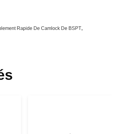
plement Rapide De Camlock De BSPT
,
és