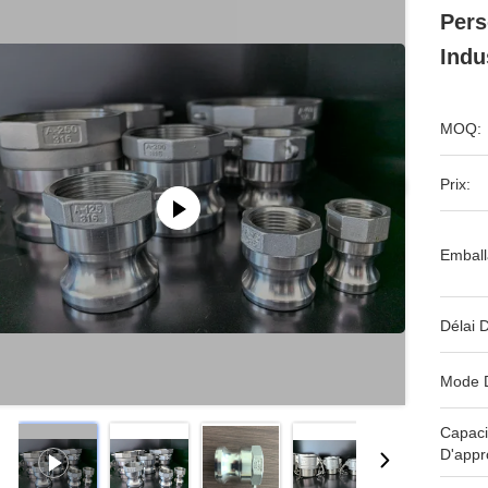
Pers
Indu
MOQ:
Prix:
Emball
Délai D
Mode 
Capaci
D'appr