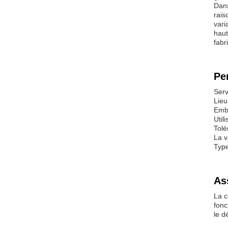
Dans
rais
vari
haut
fabr
Pe
Serv
Lieu
Emba
Util
Tolé
La v
Type
As
La c
fonc
le d