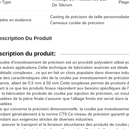
e Type:
Plage
De Silicium
Casting de précision de taille personnalisé
ettre en évidence:
Cameaux coulée de précision
escription Du Produit
scription du produit:
oulée d'investissement de précision est un procédé polyvalent utilisé
e autres applications.Cette technique de fabrication avancée est idéa
détails complexes., ce qui en fait un choix populaire dans diverses indu
e des caractéristiques clés de la coulée par investissement de précisio
arois, allant de 0,5 mm à 50 mm.Cette souplesse permet de produire d
lant à ce que les produits finaux répondent aux besoins spécifiques de l'
 la fabrication de produits de coulée par injection de précision, un mo
aitées de la pièce finale.s'assurer que l'alliage fondu est versé dans la
aitées.
e qui concerne la précision dimensionnelle, la coulée par investissemen
ndant généralement à la norme CT8.Ce niveau de précision garantit que 
ndant aux exigences strictes de diverses industries.
 assurer le transport et la livraison sécuritaires des produits de coulé