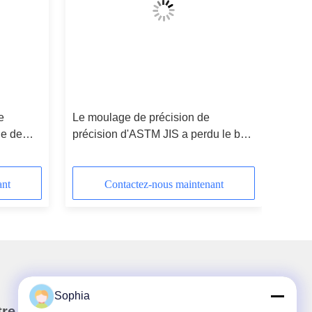
e
Le moulage de précision de
le de
précision d'ASTM JIS a perdu le bâti
cision
de précision de cire
de C.C
ant
Contactez-nous maintenant
Sophia
re newsletter