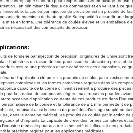
es en contreplaqué standard pour l'exportation.Cet emballage robuste p
tention., en minimisant le risque de dommages et en veillant à ce que le
 l'ensemble, la coulée par injection de précision est un procédé de fabr
osants de machines de haute qualité.Sa capacité à accueillir une large
 la mise en forme, une tolérance de coulée élevée et un emballage d'ex
stries nécessitant des composants de précision.
plications:
uits de fonderie par injection de précision, originaires de Chine,sont tr
tail d'industries en raison de leur processus de fabrication précis et 
produits assure une précision et une cohérence des dimensions, ce qui 
iale.
cénario d'application clé pour les produits de coulée par investissement
eptions complexes et les formes complexes requises dans les composa
icationLa capacité de la coulée d'investissement à produire des pièces
le pour la création de composants légers mais robustes pour les avions
autre occasion d'application courante de ces produits est dans l'indu
le personnalisée de la coulée et la tolérance de ± 1 mm permettent de 
éhicule, réduisant ainsi le besoin de procédés d'usinage supplémentair
utre, dans le domaine médical, les produits de coulée par injection de pr
urgicaux et d'implants.La capacité de créer des formes complexes et c
 l'industrie médicale pour assurer la sécurité et l'efficacité des prod
ntit la précision requise pour les applications médicales.