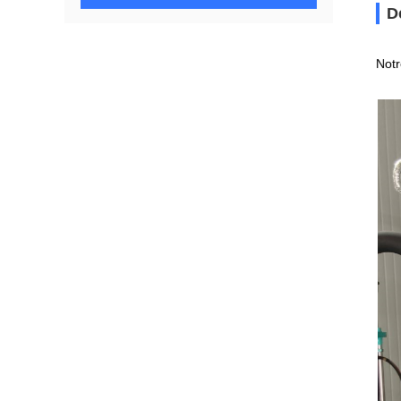
D
Notr