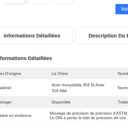
Obte
Informations Détaillées
Description Du 
nformations Détaillées
eu D'origine
La Chine
Numé
Acier Inoxydable 304 Et Acier 
tériel:
Norm
316 Allié
sinage:
Disponible
Trait
Moulage de précision de précision d'ASTM
ettre en évidence:
Le DIN a perdu le bâti de précision de cire