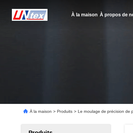
À la maison
À propos de n
À la maison
>
Produits
>
Le moulage de précision de pr
Produits