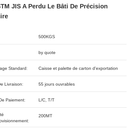
TM JIS A Perdu Le Bâti De Précision
ire
500KGS
by quote
age Standard:
Caisse et palette de carton d'exportation
e Livraison:
55 jours ouvrables
De Paiement:
L/C, T/T
té
200MT
ovisionnement: