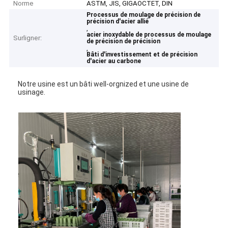
Norme
ASTM, JIS, GIGAOCTET, DIN
Processus de moulage de précision de
précision d'acier allié
,
acier inoxydable de processus de moulage
Surligner:
de précision de précision
,
Bâti d'investissement et de précision
d'acier au carbone
Notre usine est un bâti well-orgnized et une usine de
usinage.