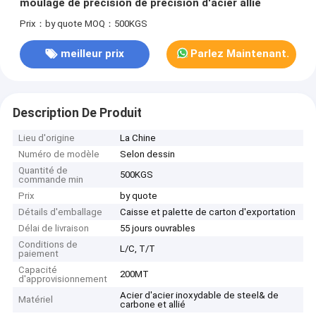
moulage de précision de précision d'acier allié
Prix：by quote
MOQ：500KGS
meilleur prix
Parlez Maintenant.
Description De Produit
Lieu d'origine
La Chine
Numéro de modèle
Selon dessin
Quantité de
500KGS
commande min
Prix
by quote
Détails d'emballage
Caisse et palette de carton d'exportation
Délai de livraison
55 jours ouvrables
Conditions de
L/C, T/T
paiement
Capacité
200MT
d'approvisionnement
Acier d'acier inoxydable de steel& de
Matériel
carbone et allié