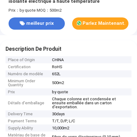
isolante électrique à haute température
Prix：by quote
MOQ：500m2
meilleur prix
Parlez Maintenant.
Description De Produit
Place of Origin
CHINA
Certification
RoHS
Numéro de modèle
652L
Minimum Order
500m2
Quantity
Prix
by quote
Chaque colonne est condensée et
Détails d'emballage
ensuite emballée dans un carton
d'exportation.
Delivery Time
30days
Payment Terms
T/T, D/P, L/C
Supply Ability
10,000m2
Matériau de base de
Fibre de verre électronique (0,10 mm)