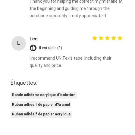
Thank you for helping me correct my mistake at
the beginning and guiding me through the
purchase smoothly. I really appreciate it.
Lee
L
Il est utile. (3)
I recommend UN.Tex's tape, including their
quality and price.
Étiquettes:
Bande adhésive acrylique d'isolation
Ruban adhésif de papier d'Aramid
Ruban adhésif de papier acrylique