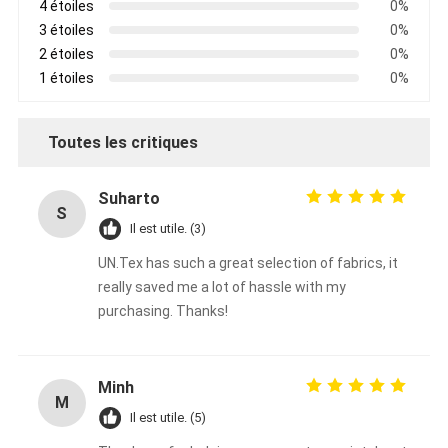
4 étoiles
0%
3 étoiles
0%
2 étoiles
0%
1 étoiles
0%
Toutes les critiques
Suharto
S
Il est utile. (3)
UN.Tex has such a great selection of fabrics, it
really saved me a lot of hassle with my
purchasing. Thanks!
Minh
M
Il est utile. (5)