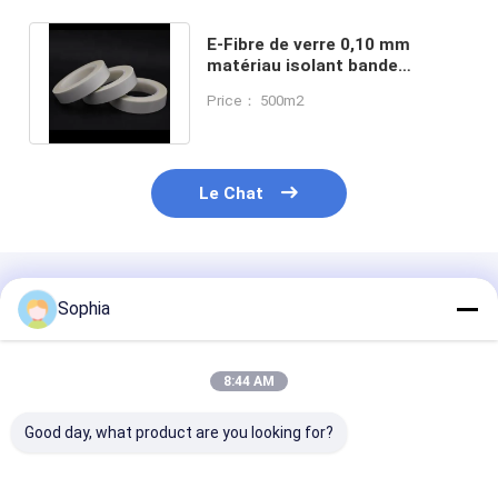
E-Fibre de verre 0,10 mm
matériau isolant bande
isolante électrique à haute
Price： 500m2
température
Le Chat
Produits Recommandés
Sophia
8:44 AM
Good day, what product are you looking for?