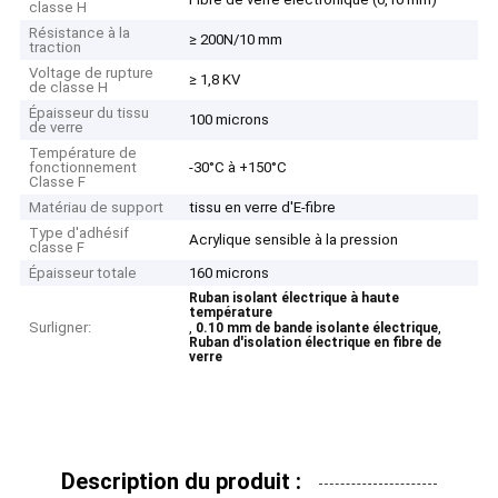
classe H
Résistance à la
≥ 200N/10 mm
traction
Voltage de rupture
≥ 1,8 KV
de classe H
Épaisseur du tissu
100 microns
de verre
Température de
fonctionnement
-30°C à +150°C
Classe F
Matériau de support
tissu en verre d'E-fibre
Type d'adhésif
Acrylique sensible à la pression
classe F
Épaisseur totale
160 microns
Ruban isolant électrique à haute
température
Surligner:
,
,
0.10 mm de bande isolante électrique
Ruban d'isolation électrique en fibre de
verre
Description du produit :