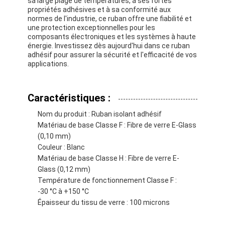
sa large plage de températures, à ses fortes
Visite d'usine
propriétés adhésives et à sa conformité aux
normes de l'industrie, ce ruban offre une fiabilité et
une protection exceptionnelles pour les
Contrôle de qualité
composants électroniques et les systèmes à haute
énergie. Investissez dès aujourd'hui dans ce ruban
Contactez-nous
adhésif pour assurer la sécurité et l'efficacité de vos
applications.
Caractéristiques :
Bande adhésive d'isolation
Nom du produit : Ruban isolant adhésif
Bande d'isolation de tissu en verre
Matériau de base Classe F : Fibre de verre E-Glass
(0,10 mm)
Bande résistante à la chaleur d'isolation
Couleur : Blanc
Matériau de base Classe H : Fibre de verre E-
Ruban adhésif de tissu en verre
Glass (0,12 mm)
Température de fonctionnement Classe F :
Ruban adhésif de film de Polyimide
-30 °C à +150 °C
Épaisseur du tissu de verre : 100 microns
Ruban adhésif de papier d'aluminium