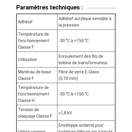
Bande de tissu en verre de papier d'aluminium
Paramètres techniques :
L'aluminium a fait face au papier d'emballage
Adhésif acrylique sensible à
Adhésif
la pression
Tissu de fibre de verre de papier d'aluminium
Température de
fonctionnement
-30 °C à +150 °C
Bande de canevas d'aluminium
Classe F
Ruban adhésif de tissu
Enroulement des fils de
Utilisation
bobine de transformateur
Ruban adhésif dégrossi par double
Matériau de base
Fibre de verre E-Glass
Classe F
(0,10 mm)
Ruban adhésif d'ANIMAL FAMILIER
Température de
fonctionnement
-30 °C à +150 °C
Moulage de précision de précision
Classe H
Panneau d'isolation électrique
Tension de
≥1,8 kV
claquage Classe F
Enveloppe isolante pour
Utilisé comme
batteries lithium-ion à haute