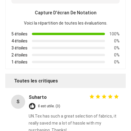
Capture D'écran De Notation
Voici la répartition de toutes les évaluations.
5 étoiles
100%
4 étoiles
0%
3 étoiles
0%
2 étoiles
0%
1 étoiles
0%
Toutes les critiques
Suharto
S
Il est utile. (3)
UN.Tex has such a great selection of fabrics, it
really saved me a lot of hassle with my
purchasing. Thanks!