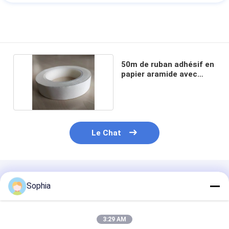
50m de ruban adhésif en
papier aramide avec
adhésif fort
Le Chat
Produits Recommandés
Sophia
3:29 AM