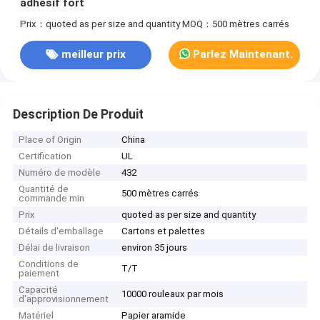
adhésif fort
Prix：quoted as per size and quantity
MOQ：500 mètres carrés
meilleur prix
Parlez Maintenant.
Description De Produit
Place of Origin
China
Certification
UL
Numéro de modèle
432
Quantité de
500 mètres carrés
commande min
Prix
quoted as per size and quantity
Détails d'emballage
Cartons et palettes
Délai de livraison
environ 35 jours
Conditions de
T/T
paiement
Capacité
10000 rouleaux par mois
d'approvisionnement
Matériel
Papier aramide