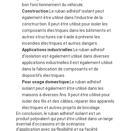
bon fonctionnement du véhicule..
Visite d'usine
Construction:
Le ruban adhésif isolant peut
également être utilisé dans l'industrie de la
Contrôle de qualité
construction. Il peut être utilisé pour isoler les
composants électriques dans les bâtiments et
Contactez-nous
autres structures.car il aide à prévenir les
incendies électriques et autres dangers.
Applications industrielles:
Le ruban adhésif
d'isolation est également utilisé dans diverses
Bande adhésive d'isolation
applications industrielles.Il est également utilisé
dans la fabrication de composants et de
Bande d'isolation de tissu en verre
dispositifs électriques.
Pour usage domestique:
Le ruban adhésif
Bande résistante à la chaleur d'isolation
isolant peut également être utilisé dans les
maisons à diverses fins. Il peut être utilisé pour
Ruban adhésif de tissu en verre
isoler des fils et des câbles, réparer des appareils
électriques et autres projets de bricolage.
Ruban adhésif de film de Polyimide
En conclusion, le ruban adhésif isolant est un
produit polyvalent qui peut être utilisé dans un large
Ruban adhésif de papier d'aluminium
éventail d'occasions et de scénarios
d'application.avec sa flexibilité et sa facilité