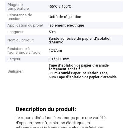
Plage de
-55°C à 155°C
température
Résistance de
Unité de régulation
tension
Application du projet
Isolement électrique
Longueur
50m
Bande adhésive de papier d'isolation
Nom du produit
d'Aramid
Résistance à
12N/cm
l'adhérence à l'acier
Largeur
10 à 980 mm
Tape d'isolation de papier d'aramide
fortement adhésif
Surligner:
,
,
50m Aramid Paper Insulation Tape
50m Tape d'isolation de papier d'aramide
Description du produit:
Le ruban adhésif isolé est conçu pour une variété
d'applications où l'isolation électrique est
nécessaire.cette bande est le choix parfaitIl est