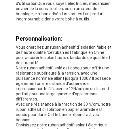
Bande de tissu en verre de papier d'aluminium
d'utilisationQue vous soyez électricien, mécanicien,
ouvrier de la construction, ou un amateur de
bricolage,le ruban adhésif isolant est un produit
L'aluminium a fait face au papier d'emballage
incontournable dans votre boîte à outils.
Tissu de fibre de verre de papier d'aluminium
Personnalisation:
Bande de canevas d'aluminium
Vous cherchez un ruban adhésif d'isolation fiable et
de haute qualité?ce ruban est fabriqué en Chine
Ruban adhésif de tissu
pour assurer les plus hauts standards de qualité et
de durabilité.
Ruban adhésif dégrossi par double
Notre ruban adhésif isolé est conçu pour offrir une
résistance supérieure à la tension, avec une
puissance nominale allant jusqu'à 1800V. Il possède
Ruban adhésif d'ANIMAL FAMILIER
également une résistance d'adhérence
impressionnante à l'acier de 12N/cm,ce qui le rend
Moulage de précision de précision
parfait pour une large gamme d'applications
différentes.
Avec une résistance à la traction de 30 N/cm, notre
Panneau d'isolation électrique
ruban adhésif d'isolation en papier aramide est
conçu pour durer.Cette bande répondra à vos
besoins..
Choisissez notre ruban adhésif isolant électrique