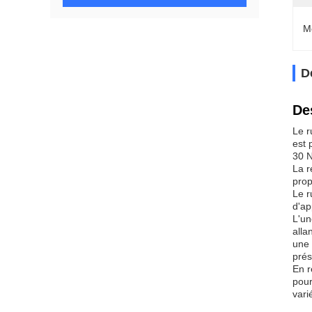
M
D
De
Le r
est 
30 N
La r
prop
Le r
d'ap
L'un
alla
une 
prés
En r
pour
vari