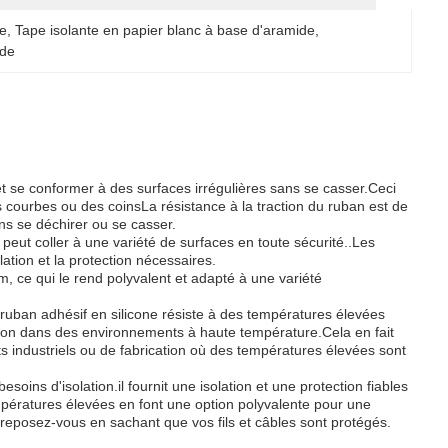
de
, 
Tape isolante en papier blanc à base d'aramide
, 
ide
r et se conformer à des surfaces irrégulières sans se casser.Ceci
es courbes ou des coinsLa résistance à la traction du ruban est de
ans se déchirer ou se casser.
 peut coller à une variété de surfaces en toute sécurité..Les
lation et la protection nécessaires.
, ce qui le rend polyvalent et adapté à une variété
ruban adhésif en silicone résiste à des températures élevées
sation dans des environnements à haute température.Cela en fait
s industriels ou de fabrication où des températures élevées sont
oins d'isolation.il fournit une isolation et une protection fiables
mpératures élevées en font une option polyvalente pour une
t reposez-vous en sachant que vos fils et câbles sont protégés.