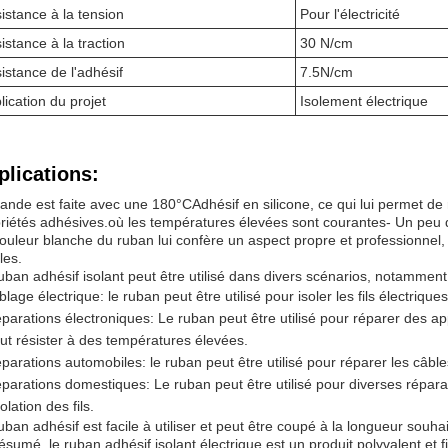
istance à la tension
Pour l'électricité
istance à la traction
30 N/cm
istance de l'adhésif
7.5N/cm
lication du projet
Isolement électrique
plications:
ande est faite avec une 180
°C
Adhésif en silicone, ce qui lui permet d
riétés adhésives.où les températures élevées sont courantes- Un peu
ouleur blanche du ruban lui confère un aspect propre et professionnel, 
les.
uban adhésif isolant peut être utilisé dans divers scénarios, notamment
blage électrique: le ruban peut être utilisé pour isoler les fils électriq
parations électroniques: Le ruban peut être utilisé pour réparer des appa
ut résister à des températures élevées.
parations automobiles: le ruban peut être utilisé pour réparer les câbl
parations domestiques: Le ruban peut être utilisé pour diverses répara
solation des fils.
uban adhésif est facile à utiliser et peut être coupé à la longueur souha
ésumé, le ruban adhésif isolant électrique est un produit polyvalent et f