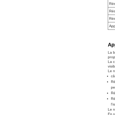
Rés
Rés
Rés
App
Ap
La b
prop
La c
visib
Le r
câ
Ré
pe
Ré
Ré
l'i
Le r
En r