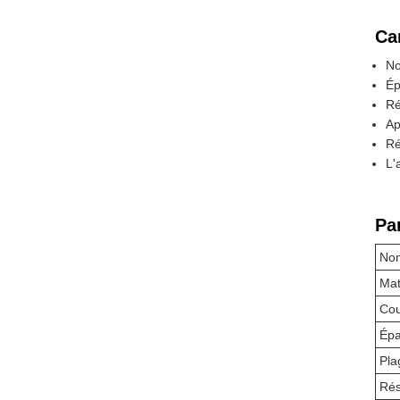
Ca
No
Ép
Ré
Ap
Ré
L'
Pa
Nom
Mat
Cou
Épa
Pla
Rés