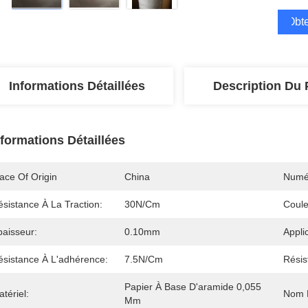
Obte
Informations Détaillées
Description Du 
nformations Détaillées
ace Of Origin
China
Numé
sistance À La Traction:
30N/cm
Coule
paisseur:
0.10mm
Appli
ésistance À L'adhérence:
7.5N/cm
Résis
Papier À Base D'aramide 0,055 
tériel:
Nom D
Mm