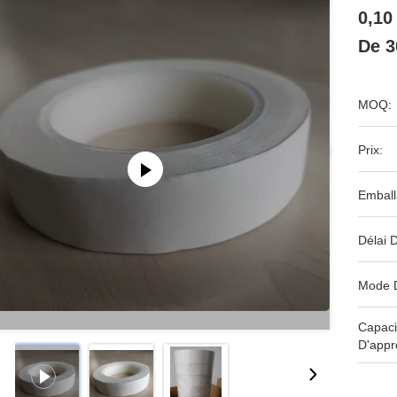
0,10
De 
MOQ:
Prix:
Emball
Délai D
Mode 
Capaci
D'appr