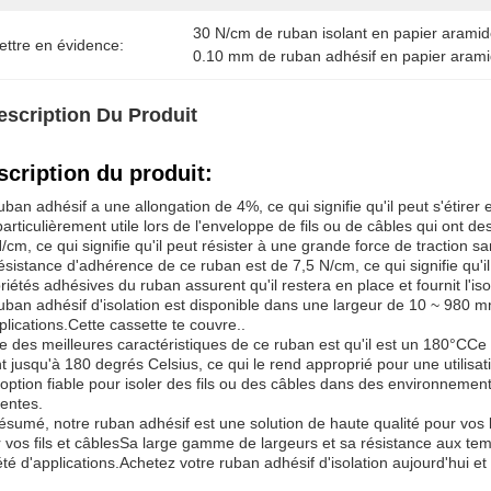
30 N/cm de ruban isolant en papier arami
ettre en évidence:
0.10 mm de ruban adhésif en papier aram
escription Du Produit
scription du produit:
uban adhésif a une allongation de 4%, ce qui signifie qu'il peut s'étire
particulièrement utile lors de l'enveloppe de fils ou de câbles qui ont d
/cm, ce qui signifie qu'il peut résister à une grande force de traction s
ésistance d'adhérence de ce ruban est de 7,5 N/cm, ce qui signifie qu'il
riétés adhésives du ruban assurent qu'il restera en place et fournit l'iso
uban adhésif d'isolation est disponible dans une largeur de 10 ~ 980 mm
plications.Cette cassette te couvre..
e des meilleures caractéristiques de ce ruban est qu'il est un 180
°C
Ce 
nt jusqu'à 180 degrés Celsius, ce qui le rend approprié pour une utili
option fiable pour isoler des fils ou des câbles dans des environnement
entes.
ésumé, notre ruban adhésif est une solution de haute qualité pour vos bes
 vos fils et câblesSa large gamme de largeurs et sa résistance aux te
été d'applications.Achetez votre ruban adhésif d'isolation aujourd'hui e