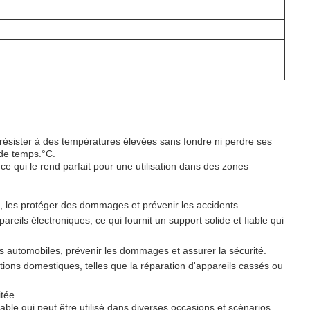
e résister à des températures élevées sans fondre ni perdre ses
 de temps.
°C.
ce qui le rend parfait pour une utilisation dans des zones
:
ues, les protéger des dommages et prévenir les accidents.
reils électroniques, ce qui fournit un support solide et fiable qui
es automobiles, prévenir les dommages et assurer la sécurité.
tions domestiques, telles que la réparation d'appareils cassés ou
itée.
iable qui peut être utilisé dans diverses occasions et scénarios