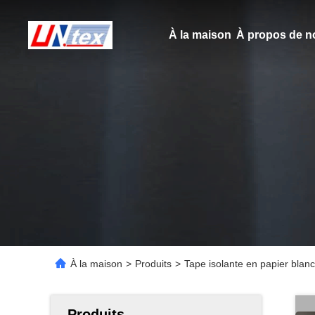
À la maison
À propos de n
À la maison
>
Produits
>
Tape isolante en papier blan
Produits