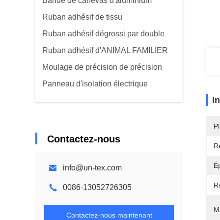
Bande de canevas d'aluminium
Ruban adhésif de tissu
Ruban adhésif dégrossi par double
Ruban adhésif d'ANIMAL FAMILIER
Moulage de précision de précision
Panneau d'isolation électrique
I
Pl
Contactez-nous
Ré
É
info@un-tex.com
R
0086-13052726305
Ma
Contactez-nous maintenant