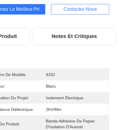
nez Le Meilleur Prix
Contactez-Nous
Produit
Notes Et Critiques
ro De Modèle
4332
ur:
Blanc
cation Du Projet:
Isolement Électrique
tance Diélectrique:
2KV/mm
Bande Adhésive De Papier 
u Produit:
D'isolation D'Aramid