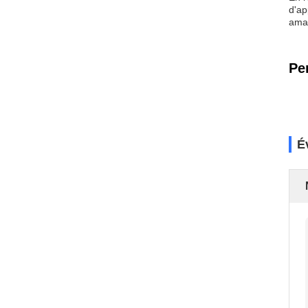
d'ap
amat
Pe
É