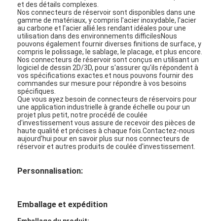
et des détails complexes.
Bande de tissu en verre de papier d'aluminium
Nos connecteurs de réservoir sont disponibles dans une
gamme de matériaux, y compris l'acier inoxydable, l'acier
L'aluminium a fait face au papier d'emballage
au carbone et l'acier allié.les rendant idéales pour une
utilisation dans des environnements difficilesNous
pouvons également fournir diverses finitions de surface, y
Tissu de fibre de verre de papier d'aluminium
compris le polissage, le sablage, le placage, et plus encore.
Nos connecteurs de réservoir sont conçus en utilisant un
logiciel de dessin 2D/3D, pour s'assurer qu'ils répondent à
Bande de canevas d'aluminium
vos spécifications exactes.et nous pouvons fournir des
commandes sur mesure pour répondre à vos besoins
spécifiques.
Ruban adhésif de tissu
Que vous ayez besoin de connecteurs de réservoirs pour
une application industrielle à grande échelle ou pour un
Ruban adhésif dégrossi par double
projet plus petit, notre procédé de coulée
d'investissement vous assure de recevoir des pièces de
haute qualité et précises à chaque fois.Contactez-nous
Ruban adhésif d'ANIMAL FAMILIER
aujourd'hui pour en savoir plus sur nos connecteurs de
réservoir et autres produits de coulée d'investissement.
Moulage de précision de précision
Personnalisation:
Panneau d'isolation électrique
Emballage et expédition