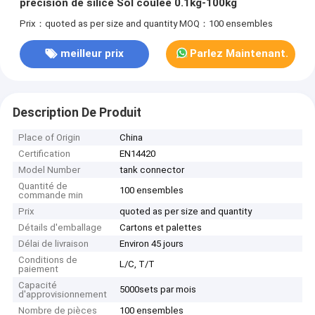
précision de silice Sol coulée 0.1kg-100kg
Prix：quoted as per size and quantity
MOQ：100 ensembles
meilleur prix
Parlez Maintenant.
Description De Produit
Place of Origin
China
Certification
EN14420
Model Number
tank connector
Quantité de
100 ensembles
commande min
Prix
quoted as per size and quantity
Détails d'emballage
Cartons et palettes
Délai de livraison
Environ 45 jours
Conditions de
L/C, T/T
paiement
Capacité
5000sets par mois
d'approvisionnement
Nombre de pièces
100 ensembles