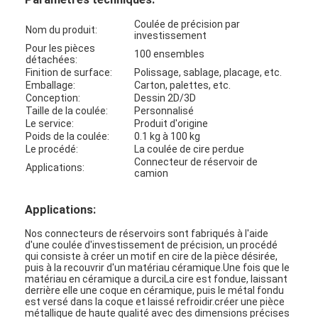
Visite d'usine
Coulée de précision par
Nom du produit:
investissement
Contrôle de qualité
Pour les pièces
100 ensembles
détachées:
Finition de surface:
Polissage, sablage, placage, etc.
Contactez-nous
Emballage:
Carton, palettes, etc.
Conception:
Dessin 2D/3D
Taille de la coulée:
Personnalisé
Le service:
Produit d'origine
Poids de la coulée:
0.1 kg à 100 kg
Bande adhésive d'isolation
Le procédé:
La coulée de cire perdue
Connecteur de réservoir de
Applications:
Bande d'isolation de tissu en verre
camion
Bande résistante à la chaleur d'isolation
Applications:
Ruban adhésif de tissu en verre
Nos connecteurs de réservoirs sont fabriqués à l'aide
d'une coulée d'investissement de précision, un procédé
qui consiste à créer un motif en cire de la pièce désirée,
Ruban adhésif de film de Polyimide
puis à la recouvrir d'un matériau céramique.Une fois que le
matériau en céramique a durciLa cire est fondue, laissant
derrière elle une coque en céramique, puis le métal fondu
Ruban adhésif de papier d'aluminium
est versé dans la coque et laissé refroidir.créer une pièce
métallique de haute qualité avec des dimensions précises