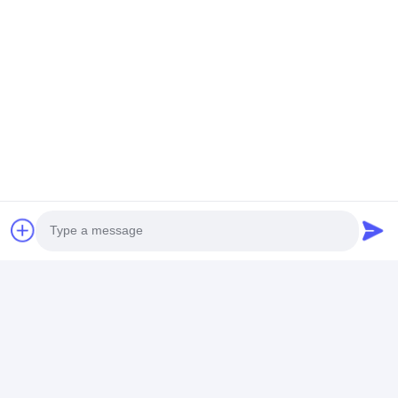
Produits Recommandés
Stainless Steel
Camlock en
Le moulage de
Camlock Coupling
aluminium fait sur
précision de
Type
commande de
précision d'A
A/B/C/D/DC/DP/E/F
moulage de précision
JIS a perdu le 
Precision Investment
de précision
précision de ci
Meilleur prix
Meilleur prix
Meilleur p
Casting
Aperçu
Au sujet de
Contactez-
Desktop
Photo
nous
nous
Site
Plan du site
Politique de confidentialité
Video Call
Qualité
Bande adhésive d'isolation
Usine De Chine.Copyright ©