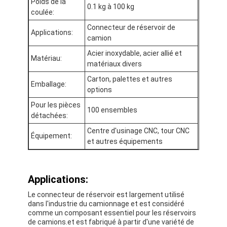
Poids de la
Bande de tissu en verre de papier d'aluminium
0.1 kg à 100 kg
coulée:
Connecteur de réservoir de
L'aluminium a fait face au papier d'emballage
Applications:
camion
Tissu de fibre de verre de papier d'aluminium
Acier inoxydable, acier allié et
Matériau:
matériaux divers
Bande de canevas d'aluminium
Carton, palettes et autres
Emballage:
options
Ruban adhésif de tissu
Pour les pièces
100 ensembles
détachées:
Ruban adhésif dégrossi par double
Centre d'usinage CNC, tour CNC
Équipement:
Ruban adhésif d'ANIMAL FAMILIER
et autres équipements
Moulage de précision de précision
Applications:
Panneau d'isolation électrique
Le connecteur de réservoir est largement utilisé
dans l'industrie du camionnage et est considéré
comme un composant essentiel pour les réservoirs
de camions.et est fabriqué à partir d'une variété de