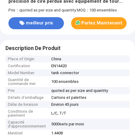
précision de cire perdue avec équipement de tour
CNC
Prix：quoted as per size and quantity
MOQ：100 ensembles
meilleur prix
Parlez Maintenant.
Description De Produit
Place of Origin
China
Certification
EN14420
Model Number
tank connector
Quantité de
100 ensembles
commande min
Prix
quoted as per size and quantity
Détails d'emballage
Cartons et palettes
Délai de livraison
Environ 45 jours
Conditions de
L/C, T/T
paiement
Capacité
5000sets par mois
d'approvisionnement
Matériel
1.4408