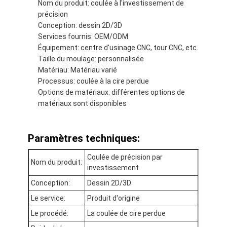
Nom du produit: coulée à l'investissement de
Visite d'usine
précision
Conception: dessin 2D/3D
Contrôle de qualité
Services fournis: OEM/ODM
Équipement: centre d'usinage CNC, tour CNC, etc.
Contactez-nous
Taille du moulage: personnalisée
Matériau: Matériau varié
Processus: coulée à la cire perdue
Options de matériaux: différentes options de
Bande adhésive d'isolation
matériaux sont disponibles
Bande d'isolation de tissu en verre
Paramètres techniques:
Bande résistante à la chaleur d'isolation
Coulée de précision par
Nom du produit:
Ruban adhésif de tissu en verre
investissement
Conception:
Dessin 2D/3D
Ruban adhésif de film de Polyimide
Le service:
Produit d'origine
Ruban adhésif de papier d'aluminium
Le procédé:
La coulée de cire perdue