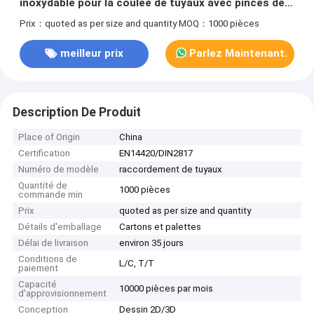
inoxydable pour la coulée de tuyaux avec pinces de
sécurité
Prix：quoted as per size and quantity
MOQ：1000 pièces
meilleur prix
Parlez Maintenant.
Description De Produit
Place of Origin
China
Certification
EN14420/DIN2817
Numéro de modèle
raccordement de tuyaux
Quantité de
1000 pièces
commande min
Prix
quoted as per size and quantity
Détails d'emballage
Cartons et palettes
Délai de livraison
environ 35 jours
Conditions de
L/C, T/T
paiement
Capacité
10000 pièces par mois
d'approvisionnement
Conception
Dessin 2D/3D