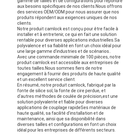
gamme de tailles et de configurations pour répondre
Bande de tissu en verre de papier d'aluminium
aux besoins spécifiques de nos clients.Nous offrons
des services OEM/ODM pour nous assurer que nos
produits répondent aux exigences uniques de nos
L'aluminium a fait face au papier d'emballage
clients.
Notre produit camlock est conçu pour être facile à
Tissu de fibre de verre de papier d'aluminium
installer et à entretenir, ce qui en fait une solution
rentable pour diverses applications industrielles.Sa
Bande de canevas d'aluminium
polyvalence et sa fiabilité en font un choix idéal pour
une large gamme d'industries et de scénarios..
Avec une commande minimale de 100 pièces, notre
Ruban adhésif de tissu
produit camlock est accessible aux entreprises de
toutes tailles.Nous sommes fiers de notre
Ruban adhésif dégrossi par double
engagement à fournir des produits de haute qualité
et un excellent service client.
En résumé, notre produit camlock, fabriqué par la
Ruban adhésif d'ANIMAL FAMILIER
fonte de silice sol, la fonte de cire perdue, et
d'autres méthodes de coulée de précision,est une
Moulage de précision de précision
solution polyvalente et fiable pour diverses
applications de couplage rapideSes matériaux de
haute qualité, sa facilité d'installation et de
Panneau d'isolation électrique
maintenance, ainsi que sa disponibilité dans
diverses tailles et configurations en font un choix
idéal pour les entreprises de différents secteurs.