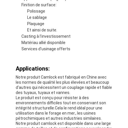
Finition de surface:
Visite d'usine
Polissage
Le sablage
Contrôle de qualité
Plaquage
Et ainsi de suite.
Contactez-nous
Casting à l'investissement
Matériau allié disponible
Services d'usinage offerts
Bande adhésive d'isolation
Applications:
Bande d'isolation de tissu en verre
Notre produit Camlock est fabriqué en Chine avec
Bande résistante à la chaleur d'isolation
les normes de qualité les plus élevées.et beaucoup
d'autres qui nécessitent un couplage rapide et fiable
des tuyaux, tuyaux et vannes.
Ruban adhésif de tissu en verre
Le produit est conçu pour résister à des
environnements difficiles tout en conservant son
Ruban adhésif de film de Polyimide
intégrité structurelle.Cela le rend idéal pour une
utilisation dans le forage en mer., les usines
pétrochimiques et autres industries similaires.
Ruban adhésif de papier d'aluminium
Notre produit camlock est disponible dans une large