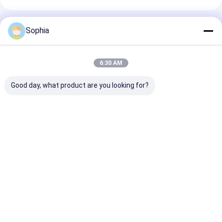
Produits Recommandés
Sophia
6:30 AM
Good day, what product are you looking for?
Stainless Steel
Camlock en
Le moulage de
Camlock Coupling
aluminium fait sur
précision de
Type
commande de
précision d'A
A/B/C/D/DC/DP/E/F
moulage de précision
JIS a perdu le 
Precision Investment
de précision
précision de ci
Meilleur prix
Meilleur prix
Meilleur p
Casting
Aperçu
Au sujet de
Contactez-
Desktop
nous
nous
Site
Plan du site
Politique de confidentialité