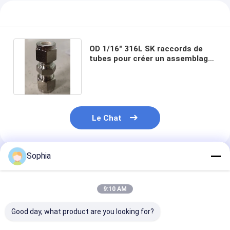
Visite d'usine
Contrôle de qualité
OD 1/16" 316L SK raccords de
Contactez-nous
tubes pour créer un assemblage
étanche aux fuites
Bande adhésive d'isolation
Le Chat
Bande d'isolation de tissu en verre
Bande résistante à la chaleur d'isolation
Sophia
Produits Recommandés
Ruban adhésif de tissu en verre
9:10 AM
Ruban adhésif de film de Polyimide
Good day, what product are you looking for?
Ruban adhésif de papier d'aluminium