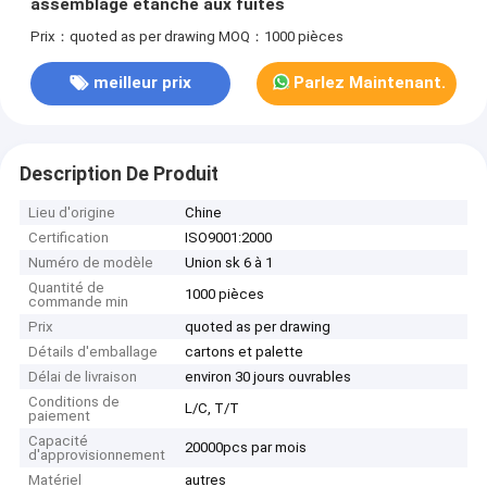
assemblage étanche aux fuites
Prix：quoted as per drawing
MOQ：1000 pièces
meilleur prix
Parlez Maintenant.
Description De Produit
Lieu d'origine
Chine
Certification
ISO9001:2000
Numéro de modèle
Union sk 6 à 1
Quantité de
1000 pièces
commande min
Prix
quoted as per drawing
Détails d'emballage
cartons et palette
Délai de livraison
environ 30 jours ouvrables
Conditions de
L/C, T/T
paiement
Capacité
20000pcs par mois
d'approvisionnement
Matériel
autres