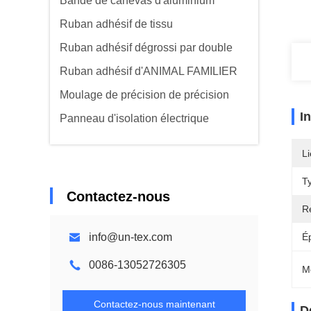
Bande de canevas d'aluminium
Ruban adhésif de tissu
Ruban adhésif dégrossi par double
Ruban adhésif d'ANIMAL FAMILIER
Moulage de précision de précision
I
Panneau d'isolation électrique
Li
T
Contactez-nous
Ré
info@un-tex.com
Ép
0086-13052726305
M
Contactez-nous maintenant
D