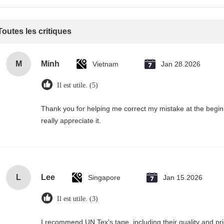
Toutes les critiques
M
Minh
Vietnam
Jan 28.2026
Il est utile. (5)
Thank you for helping me correct my mistake at the begi
really appreciate it.
L
Lee
Singapore
Jan 15.2026
Il est utile. (3)
I recommend UN.Tex's tape, including their quality and pri