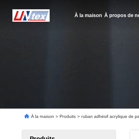
À la maison
À propos de n
À la maison
>
Produits
>
ruban adhésif acrylique de 
Produits