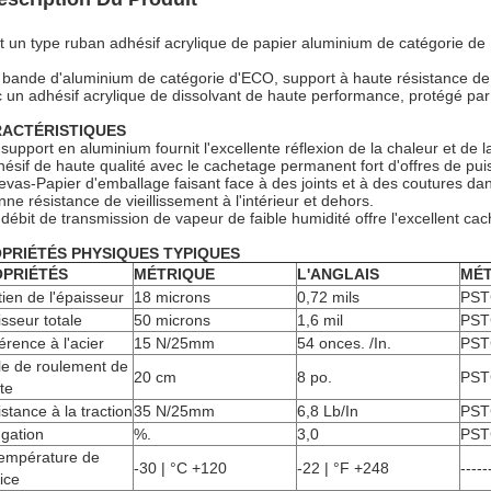
t un type ruban adhésif acrylique de papier aluminium de catégorie 
bande d'aluminium de catégorie d'ECO, support à haute résistance de 
 un adhésif acrylique de dissolvant de haute performance, protégé par un
ACTÉRISTIQUES
 support en aluminium fournit l'excellente réflexion de la chaleur et de l
hésif de haute qualité avec le cachetage permanent fort d'offres de pui
vas-Papier d'emballage faisant face à des joints et à des coutures dans
nne résistance de vieillissement à l'intérieur et dehors.
 débit de transmission de vapeur de faible humidité offre l'excellent c
PRIÉTÉS PHYSIQUES TYPIQUES
PRIÉTÉS
MÉTRIQUE
L'ANGLAIS
MÉT
ien de l'épaisseur
18 microns
0,72 mils
PST
sseur totale
50 microns
1,6 mil
PST
rence à l'acier
15 N/25mm
54 onces. /In.
PST
le de roulement de
20 cm
8 po.
PST
te
stance à la traction
35 N/25mm
6,8 Lb/In
PST
gation
%.
3,0
PST
température de
-30 | °C +120
-22 | °F +248
-----
ice