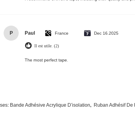
P
Paul
France
Dec 16.2025
Il est utile. (2)
The most perfect tape.
ises:
Bande Adhésive Acrylique D'isolation
,
Ruban Adhésif De 