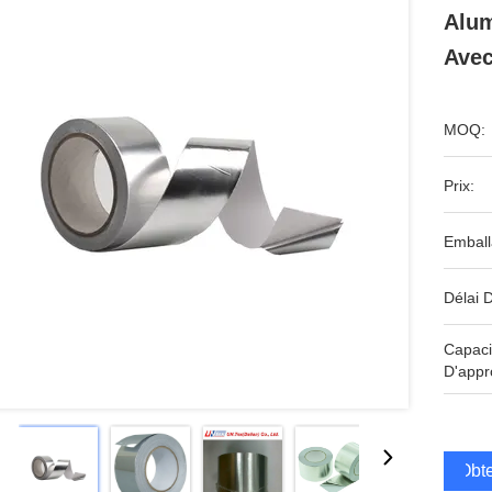
Alum
Avec
MOQ:
Prix:
Emball
Délai D
Capaci
D'appr
Obte