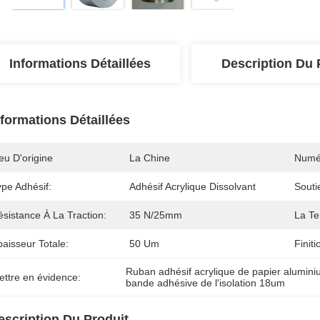
Informations Détaillées
Description Du 
nformations Détaillées
eu D'origine
La Chine
Numé
ype Adhésif:
Adhésif Acrylique Dissolvant
Souti
sistance À La Traction:
35 N/25mm
La Te
aisseur Totale:
50 Um
Finit
Ruban adhésif acrylique de papier alumin
ettre en évidence:
bande adhésive de l'isolation 18um
escription Du Produit