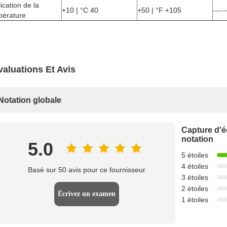
ication de la
+10 | °C 40
+50 | °F +105
-----
pérature
valuations Et Avis
Notation globale
Capture d'é
notation
5.0
5 étoiles
4 étoiles
Basé sur 50 avis pour ce fournisseur
3 étoiles
2 étoiles
Écrivez un examen
1 étoiles