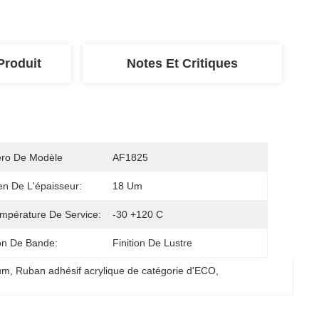
Produit
Notes Et Critiques
ro De Modèle
AF1825
en De L'épaisseur:
18 Um
mpérature De Service:
-30 +120 C
ion De Bande:
Finition De Lustre
ium
, 
Ruban adhésif acrylique de catégorie d'ECO
, 