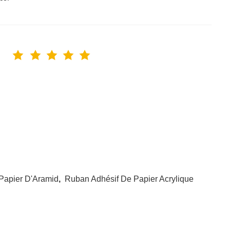
Papier D'Aramid
,
Ruban Adhésif De Papier Acrylique