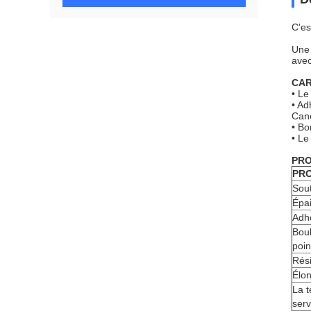
C'es
Une 
avec
CAR
• Le
• Ad
Cane
• Bo
• Le
PRO
PRO
Sout
Épai
Adhé
Bou
poin
Rési
Élon
La 
serv