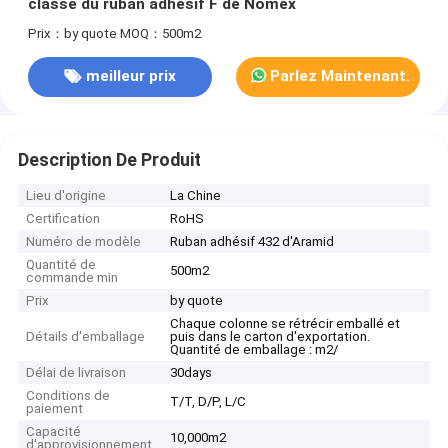
classe du ruban adhésif F de Nomex
Prix：by quote
MOQ：500m2
meilleur prix
Parlez Maintenant.
Description De Produit
Lieu d'origine
La Chine
Certification
RoHS
Numéro de modèle
Ruban adhésif 432 d'Aramid
Quantité de
500m2
commande min
Prix
by quote
Chaque colonne se rétrécir emballé et
Détails d'emballage
puis dans le carton d'exportation.
Quantité de emballage : m2/
Délai de livraison
30days
Conditions de
T/T, D/P, L/C
paiement
Capacité
10,000m2
d'approvisionnement