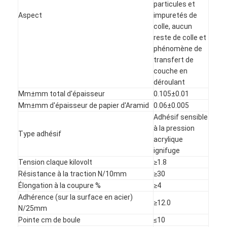
particules et
Aspect
impuretés de
colle, aucun
reste de colle et
phénomène de
transfert de
couche en
déroulant
Mm±mm total d'épaisseur
0.105±0.01
Mm±mm d'épaisseur de papier d'Aramid
0.06±0.005
Adhésif sensible
à la pression
Type adhésif
acrylique
ignifuge
Tension claque kilovolt
≥1.8
Résistance à la traction N/10mm
≥30
Élongation à la coupure %
≥4
Adhérence (sur la surface en acier)
≥12.0
N/25mm
Pointe cm de boule
≤10