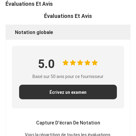
Évaluations Et Avis
Visite d'usine
Évaluations Et Avis
Contrôle de qualité
Notation globale
Contactez-nous
Bande adhésive d'isolation
5.0
Bande d'isolation de tissu en verre
Basé sur 50 avis pour ce fournisseur
Bande résistante à la chaleur d'isolation
Écrivez un examen
Ruban adhésif de tissu en verre
Ruban adhésif de film de Polyimide
Capture D'écran De Notation
Ruban adhésif de papier d'aluminium
Voici la répartition de toutes les évaluations.