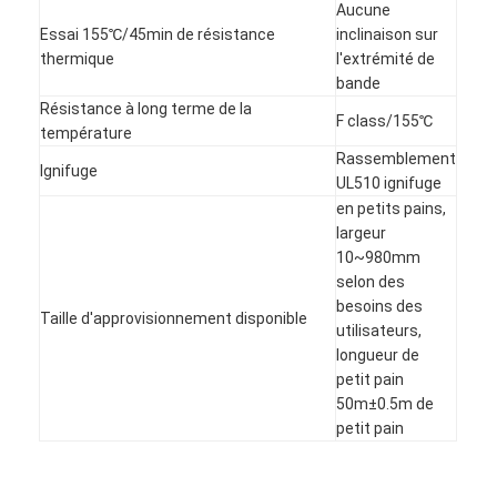
Aucune
Essai 155℃/45min de résistance
inclinaison sur
thermique
l'extrémité de
bande
Résistance à long terme de la
F class/155℃
température
Rassemblement
Ignifuge
UL510 ignifuge
en petits pains,
largeur
10~980mm
selon des
besoins des
Taille d'approvisionnement disponible
utilisateurs,
longueur de
Maison
petit pain
50m±0.5m de
Produits
petit pain
Au sujet de nous