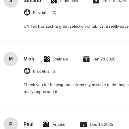
S
Suharto
Indonesia
Feb 19.2026
Il est utile. (3)
UN.Tex has such a great selection of fabrics, it really sa
M
Minh
Vietnam
Jan 28.2026
Il est utile. (5)
Thank you for helping me correct my mistake at the begi
really appreciate it.
P
Paul
France
Dec 16.2025