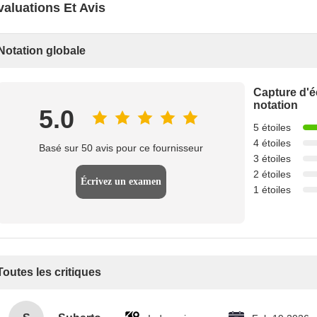
valuations Et Avis
Notation globale
Capture d'é
notation
5.0
5 étoiles
4 étoiles
Basé sur 50 avis pour ce fournisseur
3 étoiles
2 étoiles
Écrivez un examen
1 étoiles
Toutes les critiques