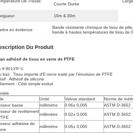
empérature De Travail:
Large
Courte Durée
ongueur:
10m & 30m
Bande résistante chimique de tissu de ptfe
ettre en évidence:
bande à hautes températures de tissu de
escription Du Produit
an adhésif de tissu en verre de PTFE
e #
8013TF-S
u bas : Tissu importé d'E-verre traité par l'émulsion de PTFE
sif : Adhésif de silicone
tement : Côté simple enduit
riété
cle
Unité
Valvue standard
Norme de méth
isseur basse
millimètre
0.06± 0,005
ASTM D-3652
isseur de revêtement
millimètre
0.02± 0,005
ASTM D-3652
PTFE
isseur adhésive de
millimètre
0.05± 0,005
ASTM D-3652
cone