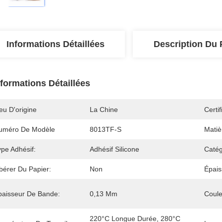
Informations Détaillées
Description Du 
nformations Détaillées
eu D'origine
La Chine
Certif
uméro De Modèle
8013TF-S
Matiè
ype Adhésif:
Adhésif Silicone
Catég
bérer Du Papier:
Non
Épais
paisseur De Bande:
0,13 Mm
Coule
220°C Longue Durée, 280°C 