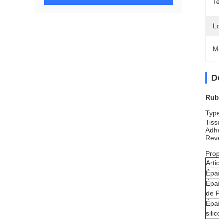
T
L
M
D
Rub
Typ
Tiss
Adhé
Revê
Prop
Arti
Épa
Épa
de 
Épa
sili