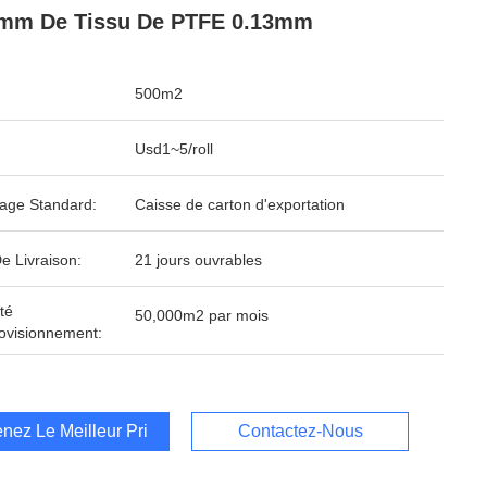
5mm De Tissu De PTFE 0.13mm
500m2
Usd1~5/roll
age Standard:
Caisse de carton d'exportation
e Livraison:
21 jours ouvrables
té
50,000m2 par mois
ovisionnement:
nez Le Meilleur Prix
Contactez-Nous