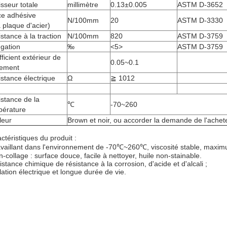
sseur totale
millimètre
0.13±0.005
ASTM D-3652
ce adhésive
N/100mm
20
ASTM D-3330
a plaque d'acier)
stance à la traction
N/100mm
820
ASTM D-3759
gation
‰
<5>
ASTM D-3759
ficient extérieur de
0.05~0.1
tement
stance électrique
Ω
≧ 1012
stance de la
℃
-70~260
pérature
leur
Brown et noir, ou accorder la demande de l'achet
ctéristiques du produit :
vaillant dans l'environnement de -70℃~260℃, viscosité stable, maxim
-collage : surface douce, facile à nettoyer, huile non-stainable.
istance chimique de résistance à la corrosion, d'acide et d'alcali ;
lation électrique et longue durée de vie.