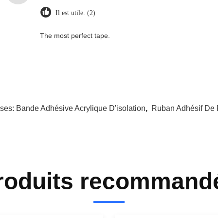
Il est utile. (2)
The most perfect tape.
ises:
Bande Adhésive Acrylique D'isolation
,
Ruban Adhésif De 
roduits recommand