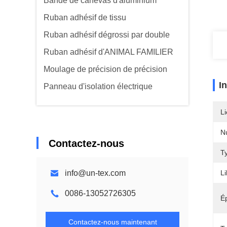
Bande de canevas d'aluminium
Ruban adhésif de tissu
Ruban adhésif dégrossi par double
Ruban adhésif d'ANIMAL FAMILIER
Moulage de précision de précision
I
Panneau d'isolation électrique
Li
N
Contactez-nous
T
info@un-tex.com
Li
0086-13052726305
É
Contactez-nous maintenant