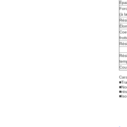
Épai
For
(à l
Rési
Élon
Coef
frot
Rési
Rési
tem
Cou
Cara
■Tra
■Non
■rés
■Iso