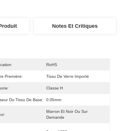
Produit
Notes Et Critiques
ication
RoHS
re Première:
Tissu De Verre Importé
orie:
Classe H
seur Du Tissu De Base:
0.05mm
Marron Et Noir Ou Sur 
ur:
Demande