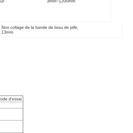
ur:
3mm~1200mm
, 
Non collage de la bande de tissu de ptfe
, 
 0.13mm
ode d'essai