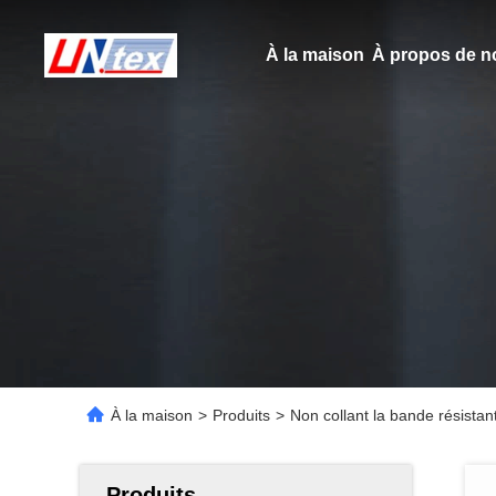
À la maison
À propos de n
À la maison
>
Produits
>
Non collant la bande résist
Produits