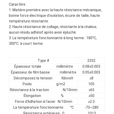
Caractère :
1. Matière première avec la haute résistance mécanique,
bonne force électrique d'isolation, écurie de taille, haute
température résistante.
2. Haute résistance de collage, résistante à la chaleur,
aucun résidu adhésif après avoir épluché.
3. La température fonctionnante à long terme : 180°C,
300°C. à court terme.
Type #
2332
Épaisseur totale millimètre
0.08±0.003
Épaisseur de film basse millimètre
0.05±0.003
Décomposez la tension Kilovolt
≥8
Poids g/m2
105
Résistance à la traction N/10mm
≥65
Élongation %
≥50
Force d'Adhetion à l'acier N/10mm
≥2.3
La température fonctionnante °C
-73~280
Résistance extérieure Ω
1013