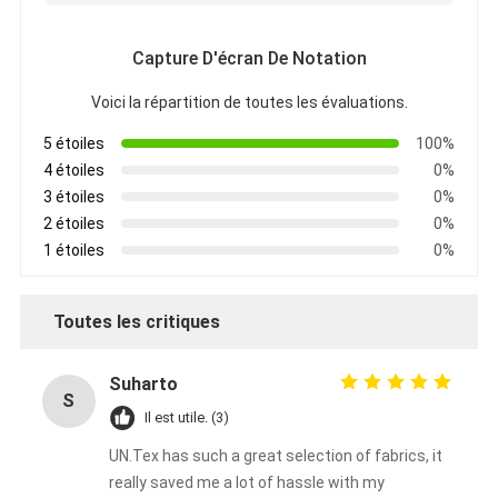
Bande de tissu en verre de papier d'aluminium
Capture D'écran De Notation
L'aluminium a fait face au papier d'emballage
Voici la répartition de toutes les évaluations.
Tissu de fibre de verre de papier d'aluminium
5 étoiles
100%
Bande de canevas d'aluminium
4 étoiles
0%
3 étoiles
0%
Ruban adhésif de tissu
2 étoiles
0%
1 étoiles
0%
Ruban adhésif dégrossi par double
Ruban adhésif d'ANIMAL FAMILIER
Toutes les critiques
Moulage de précision de précision
Suharto
S
Panneau d'isolation électrique
Il est utile. (3)
UN.Tex has such a great selection of fabrics, it
really saved me a lot of hassle with my