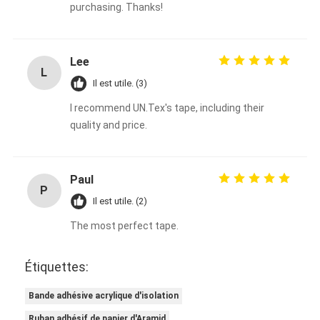
purchasing. Thanks!
Lee
L
Il est utile. (3)
I recommend UN.Tex's tape, including their
quality and price.
Paul
P
Il est utile. (2)
The most perfect tape.
Étiquettes:
Bande adhésive acrylique d'isolation
Ruban adhésif de papier d'Aramid