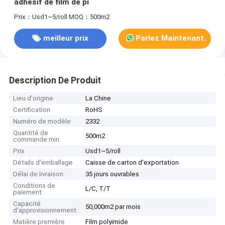
adhésif de film de pi
Prix：Usd1~5/roll
MOQ：500m2
meilleur prix
Parlez Maintenant.
Description De Produit
Lieu d'origine
La Chine
Certification
RoHS
Numéro de modèle
2332
Quantité de
500m2
commande min
Prix
Usd1~5/roll
Détails d'emballage
Caisse de carton d'exportation
Délai de livraison
35 jours ouvrables
Conditions de
L/C, T/T
paiement
Capacité
50,000m2 par mois
d'approvisionnement
Matière première
Film polyimide