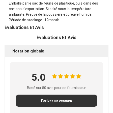
Emballé par le sac de feuille de plastique, puis dans des
Visite d'usine
cartons d'exportation. Stocké sous la température
ambiante. Preuve de la poussière et preuve humide.
Contrôle de qualité
Période de stockage : 12month.
Contactez-nous
Évaluations Et Avis
Évaluations Et Avis
Bande adhésive d'isolation
Notation globale
Bande d'isolation de tissu en verre
Bande résistante à la chaleur d'isolation
5.0
Ruban adhésif de tissu en verre
Basé sur 50 avis pour ce fournisseur
Ruban adhésif de film de Polyimide
Écrivez un examen
Ruban adhésif de papier d'aluminium