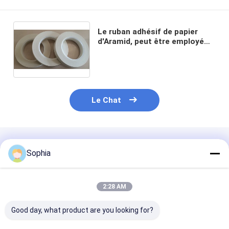
Le ruban adhésif de papier
d'Aramid, peut être employé
comme remplacement de
classe du ruban adhésif F de
Nomex
Le Chat
Produits Recommandés
Sophia
2:28 AM
Good day, what product are you looking for?