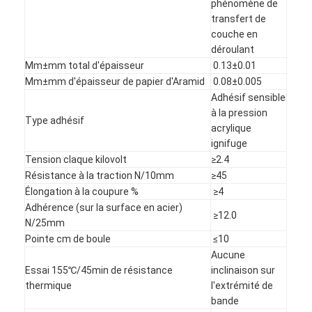
phénomène de
Visite d'usine
transfert de
couche en
Contrôle de qualité
déroulant
Mm±mm total d'épaisseur
0.13±0.01
Contactez-nous
Mm±mm d'épaisseur de papier d'Aramid
0.08±0.005
Adhésif sensible
à la pression
Type adhésif
acrylique
Bande adhésive d'isolation
ignifuge
Tension claque kilovolt
≥2.4
Bande d'isolation de tissu en verre
Résistance à la traction N/10mm
≥45
Élongation à la coupure %
≥4
Bande résistante à la chaleur d'isolation
Adhérence (sur la surface en acier)
≥12.0
N/25mm
Ruban adhésif de tissu en verre
Pointe cm de boule
≤10
Aucune
Ruban adhésif de film de Polyimide
Essai 155℃/45min de résistance
inclinaison sur
thermique
l'extrémité de
Ruban adhésif de papier d'aluminium
bande