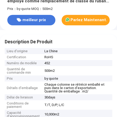
employé comme remplacement de classe du ruban
adhésif F de Nomex
Prix：by quote
MOQ：500m2
meilleur prix
Parlez Maintenant.
Description De Produit
Lieu d'origine
La Chine
Certification
RoHS
Numéro de modèle
452
Quantité de
500m2
commande min
Prix
by quote
Chaque colonne se rétrécir emballé et
Détails d'emballage
puis dans le carton d'exportation.
Quantité de emballage : m2/
Délai de livraison
30days
Conditions de
T/T, D/P, L/C
paiement
Capacité
10,000m2
d'approvisionnement