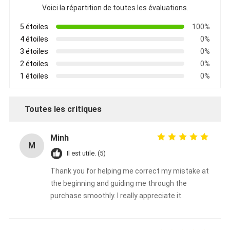
Voici la répartition de toutes les évaluations.
5 étoiles
100%
4 étoiles
0%
3 étoiles
0%
2 étoiles
0%
1 étoiles
0%
Toutes les critiques
Minh
M
Il est utile. (5)
Thank you for helping me correct my mistake at
the beginning and guiding me through the
purchase smoothly. I really appreciate it.