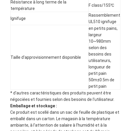
Résistance à long terme de la
Bande de tissu en verre de papier d'aluminium
F class/155℃
température
Rassemblement
L'aluminium a fait face au papier d'emballage
Ignifuge
UL510 ignifuge
en petits pains,
Tissu de fibre de verre de papier d'aluminium
largeur
10~980mm
Bande de canevas d'aluminium
selon des
besoins des
Ruban adhésif de tissu
Taille d'approvisionnement disponible
utilisateurs,
longueur de
Ruban adhésif dégrossi par double
petit pain
50m±0.5m de
Ruban adhésif d'ANIMAL FAMILIER
petit pain
* d'autres caractéristiques des produits peuvent être
Moulage de précision de précision
négociées et fournies selon des besoins de l'utilisateur.
Emballage et stockage :
Panneau d'isolation électrique
Ce produit est scellé dans un sac de feuille de plastique et
emballé dans un carton. Le magasin à la température
ambiante, à l'attention de salaire à l'humidité et à la