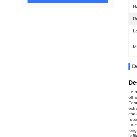
H
Ré
L
M
D
De
Le r
offr
Fabr
extr
chal
ruba
La c
long
l'eff