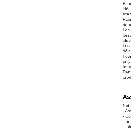
En c
idéa
scén
Fabr
de p
Les 
beso
élev
Les 
déla
Pour
poly
temp
Dans
prod
As
Notr
- As
- Co
- So
- In