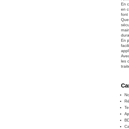
En c
en c
font
Que 
sécu
main
dura
En p
faci
appl
Avec
les 
trai
Ca
No
Ré
Te
Ap
BD
Ca