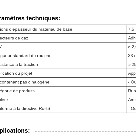
ramètres techniques:
ions d'épaisseur du matériau de base
7.5
ecteurs de gaz
Adhé
V
≥ 2
gueur standard du rouleau
33 
istance à la traction
≥ 2
lication du projet
App
contenant pas d'halogène
- Ou
égorie de produits
Ruba
leur
Amb
forme à la directive RoHS
- Ou
plications: