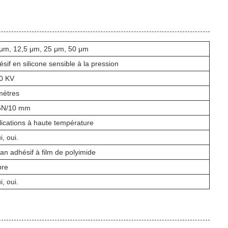
 μm, 12,5 μm, 25 μm, 50 μm
sif en silicone sensible à la pression
,0 KV
mètres
5N/10 mm
lications à haute température
i, oui.
n adhésif à film de polyimide
re
i, oui.