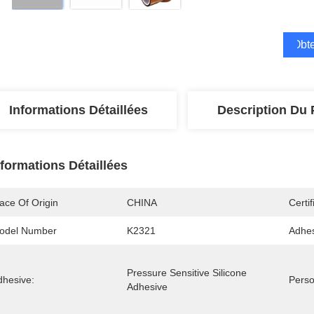
Obte
Informations Détaillées
Description Du 
nformations Détaillées
ace Of Origin
CHINA
Certif
odel Number
K2321
Adhes
Pressure Sensitive Silicone 
dhesive:
Perso
Adhesive