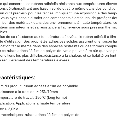
e qui concerne les rubans adhésifs résistants aux températures élevées, 
onsidération.offrant une liaison solide et sûre même dans des conditio
 un outil précieux pour les tâches impliquant une exposition à des temp
vous ayez besoin d'isoler des composants électriques, de protéger de
riser des matériaux dans des environnements à haute température, ce 
tenir son intégrité et sa résistance à l'adhérence sous pression therm
bles.
lus de sa résistance aux températures élevées, le ruban adhésif à fil
lité d'utilisation.Ses propriétés adhésives solides assurent une liaison 
ication facile même dans des espaces restreints ou des formes comple
 ce ruban adhésif à film de polyimide, vous pouvez être sûr que vos pr
conditions les plus difficiles.résistance à la chaleur, et sa fiabilité en fo
te régulièrement des températures élevées.
ractéristiques:
m du produit: ruban adhésif à film de polyimide
sistance à la traction: ≥ 25N/10mm
mpérature de travail: 180°C (long terme)
plication: Applications à haute température
V: ≥ 2,0KV
ractéristiques: ruban adhésif à film de polyimide