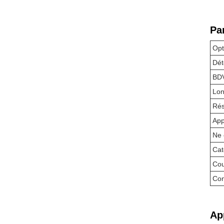
Pa
Opt
Dét
BD
Lon
Rés
App
Ne 
Cat
Cou
Con
Ap