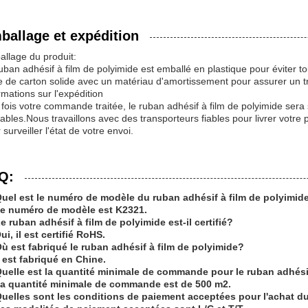
ballage et expédition
llage du produit:
uban adhésif à film de polyimide est emballé en plastique pour éviter 
e de carton solide avec un matériau d'amortissement pour assurer un tr
rmations sur l'expédition
fois votre commande traitée, le ruban adhésif à film de polyimide ser
ables.Nous travaillons avec des transporteurs fiables pour livrer votr
 surveiller l'état de votre envoi.
Q:
Quel est le numéro de modèle du ruban adhésif à film de polyimid
Le numéro de modèle est K2321.
e ruban adhésif à film de polyimide est-il certifié?
ui, il est certifié RoHS.
ù est fabriqué le ruban adhésif à film de polyimide?
l est fabriqué en Chine.
Quelle est la quantité minimale de commande pour le ruban adhési
La quantité minimale de commande est de 500 m2.
uelles sont les conditions de paiement acceptées pour l'achat du