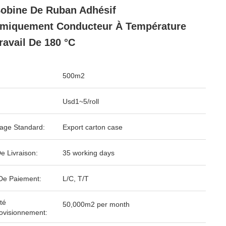
obine De Ruban Adhésif
miquement Conducteur À Température
ravail De 180 °C
500m2
Usd1~5/roll
age Standard:
Export carton case
e Livraison:
35 working days
De Paiement:
L/C, T/T
té
50,000m2 per month
ovisionnement: