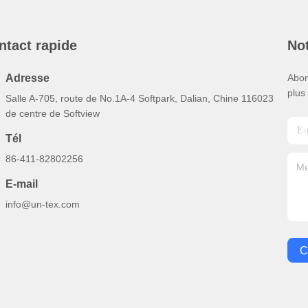
ntact rapide
Not
Adresse
Abon
plus
Salle A-705, route de No.1A-4 Softpark, Dalian, Chine 116023
de centre de Softview
Tél
86-411-82802256
E-mail
info@un-tex.com
C