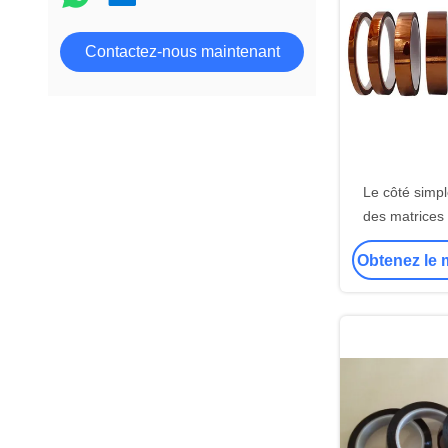
Contactez-nous maintenant
Le côté simp
des matrices
ruban adhés
Obtenez le m
Polyimide n'
lib