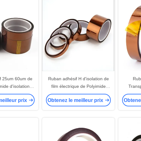
f 25um 60um de
Ruban adhésif H d'isolation de
Rub
mide d'isolation
film électrique de Polyimide
Transp
rmique
n'évaluer aucun papier de
latéra
eilleur prix
Obtenez le meilleur prix
Obtenez
libération