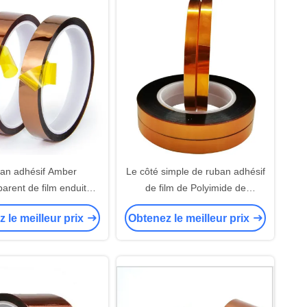
an adhésif Amber
Le côté simple de ruban adhésif
arent de film enduit
de film de Polyimide de
l simple de Polyimide
catégorie de H n'a enduit
 le meilleur prix
Obtenez le meilleur prix
aucune libération