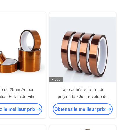
vidéo
de de 25um Amber
Tape adhésive à film de
ation Polyimide Film
polyimide 70um revêtue de
Adhesive
silicone sensible à la pression
 le meilleur prix
Obtenez le meilleur prix
Température de travail 200°C