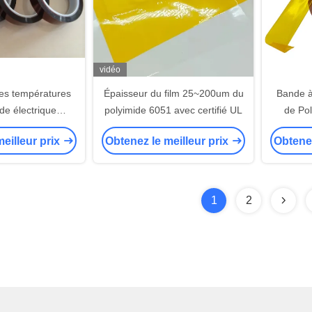
vidéo
es températures
Épaisseur du film 25~200um du
Bande à
de électrique
polyimide 6051 avec certifié UL
de Pol
olation
simpl
eilleur prix
Obtenez le meilleur prix
Obtenez
1
2