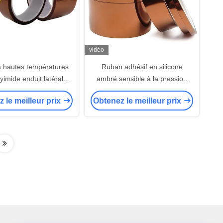
vidéo
 hautes températures
Ruban adhésif en silicone
yimide enduit latéral
ambré sensible à la pression
e de catégorie de H
55-70um pour les applications
 le meilleur prix
Obtenez le meilleur prix
de films polyimides