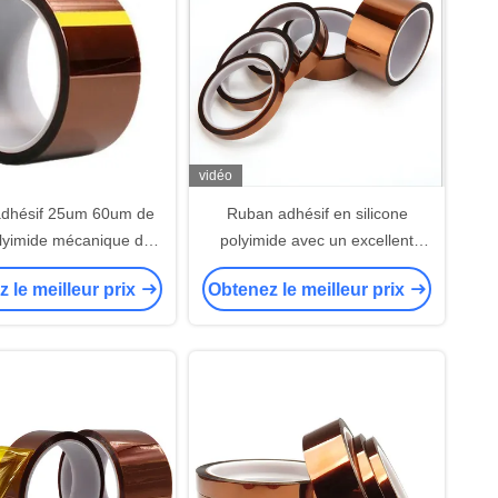
vidéo
dhésif 25um 60um de
Ruban adhésif en silicone
lyimide mécanique de
polyimide avec un excellent
force
équilibre des propriétés
 le meilleur prix
Obtenez le meilleur prix
électrochimiques et physiques