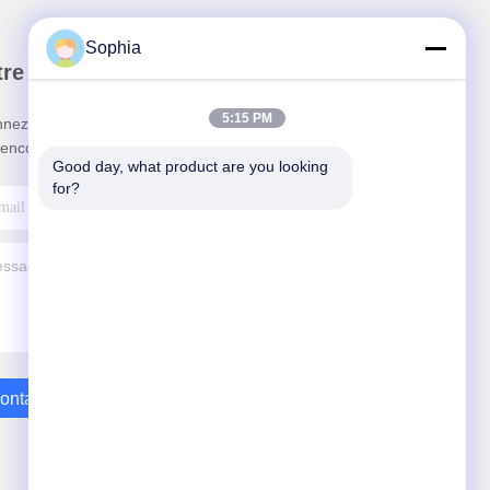
Sophia
re newsletter
5:15 PM
nez-vous à notre newsletter pour des réductions et
 encore.
Good day, what product are you looking 
for?
ontactez-Nous