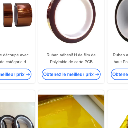
le découpé avec
Ruban adhésif H de film de
Ruban a
 de catégorie du
Polyimide de carte PCB
haut Po
if H de film de
n'évaluer aucune libération
eilleur prix
Obtenez le meilleur prix
Obtenez
a enduit aucune
ération