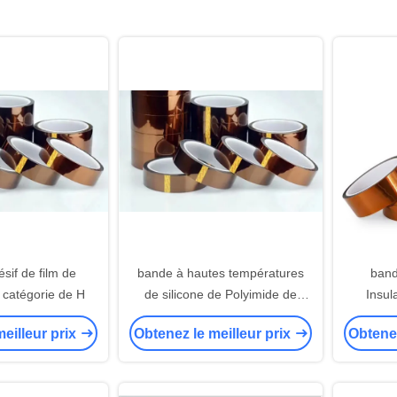
sif de film de
bande à hautes températures
ban
 catégorie de H
de silicone de Polyimide de
Insul
ruban adhésif de film de
eilleur prix
Obtenez le meilleur prix
Obtenez
Polyimide de l'isolation 25um