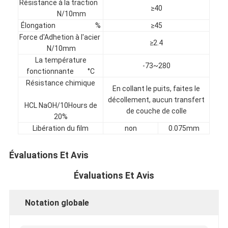
Résistance à la traction
≥40
Visite d'usine
N/10mm
Élongation %
≥45
Contrôle de qualité
Force d'Adhetion à l'acier
≥2.4
N/10mm
Contactez-nous
La température
-73~280
fonctionnante °C
Résistance chimique
En collant le puits, faites le
Bande adhésive d'isolation
décollement, aucun transfert
HCL NaOH/10Hours de
de couche de colle
20%
Bande d'isolation de tissu en verre
Libération du film
non
0.075mm
Bande résistante à la chaleur d'isolation
Évaluations Et Avis
Ruban adhésif de tissu en verre
Évaluations Et Avis
Ruban adhésif de film de Polyimide
Notation globale
Ruban adhésif de papier d'aluminium