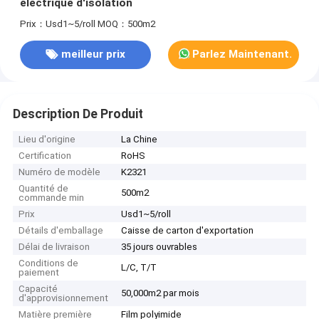
électrique d'isolation
Prix：Usd1~5/roll
MOQ：500m2
meilleur prix
Parlez Maintenant.
Description De Produit
Lieu d'origine
La Chine
Certification
RoHS
Numéro de modèle
K2321
Quantité de
500m2
commande min
Prix
Usd1~5/roll
Détails d'emballage
Caisse de carton d'exportation
Délai de livraison
35 jours ouvrables
Conditions de
L/C, T/T
paiement
Capacité
50,000m2 par mois
d'approvisionnement
Matière première
Film polyimide