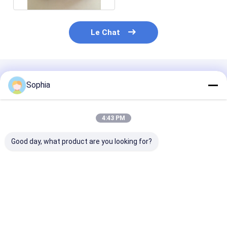
Le Chat
Produits Recommandés
Sophia
4:43 PM
Good day, what product are you looking for?
Ruban adhésif à
Matériau isolant
Ruban polyimi
haute température à
résistant aux hautes
résistant à la
base de polyimide
températures en film
chaleur (ruba
résistant à la
de polyimide pour
Kapton)
chaleur à 260 °C,
FPC, aérospatiale et
Meilleur prix
Meilleur prix
Meilleur p
isolant électrique et
électronique
masquant les PCB