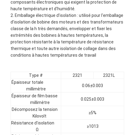
composants électroniques qui exigent la protection de
haute température et d'humidité.
2. Emballage électrique d'isolation : utilisé pour l'emballage
d'isolation de bobine des moteurs et des transformateurs
classe de la h très demandés, envelopper et fixer les
extrémités des bobines à hautes températures, la
protection résistante à la température de résistance
thermique et toute autre isolation de collage dans des
conditions à hautes températures de travail
Type #
2321
2321L
Épaisseur totale
0.06±0.003
millimètre
Épaisseur de film basse
0.025±0.003
Maison
millimètre
Décomposez la tension
≥5%
Produits
Kilovolt
Résistance d'isolation
≥1013
Au sujet de nous
Ω