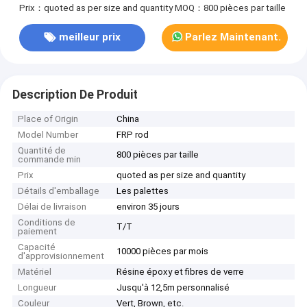
Prix：quoted as per size and quantity
MOQ：800 pièces par taille
meilleur prix
Parlez Maintenant.
Description De Produit
Place of Origin
China
Model Number
FRP rod
Quantité de
800 pièces par taille
commande min
Prix
quoted as per size and quantity
Détails d'emballage
Les palettes
Délai de livraison
environ 35 jours
Conditions de
T/T
paiement
Capacité
10000 pièces par mois
d'approvisionnement
Matériel
Résine époxy et fibres de verre
Longueur
Jusqu'à 12,5m personnalisé
Couleur
Vert, Brown, etc.