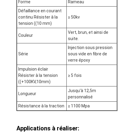
Forme
Rameau
Visite d'usine
Défaillance en courant
continu Résister à la
≥ 50kv
Contrôle de qualité
tension ((10 mm)
Contactez-nous
Vert, brun, et ainsi de
Couleur
suite.
Injection sous pression
Série
sous vide en fibre de
Bande adhésive d'isolation
verre époxy
Impulsion éclair
Bande d'isolation de tissu en verre
Résister à la tension
≥ 5 fois
((+100KV,10mm)
Bande résistante à la chaleur d'isolation
Jusqu'à 12,5m
Longueur
personnalisé
Ruban adhésif de tissu en verre
Résistance à la traction
≥ 1100 Mpa
Ruban adhésif de film de Polyimide
Ruban adhésif de papier d'aluminium
Applications à réaliser: