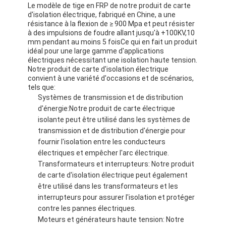
Le modèle de tige en FRP de notre produit de carte
Bande de tissu en verre de papier d'aluminium
d'isolation électrique, fabriqué en Chine, a une
résistance à la flexion de ≥ 900 Mpa et peut résister
L'aluminium a fait face au papier d'emballage
à des impulsions de foudre allant jusqu'à +100KV,10
mm pendant au moins 5 foisCe qui en fait un produit
Tissu de fibre de verre de papier d'aluminium
idéal pour une large gamme d'applications
électriques nécessitant une isolation haute tension.
Notre produit de carte d'isolation électrique
Bande de canevas d'aluminium
convient à une variété d'occasions et de scénarios,
tels que:
Ruban adhésif de tissu
Systèmes de transmission et de distribution
d'énergie:Notre produit de carte électrique
Ruban adhésif dégrossi par double
isolante peut être utilisé dans les systèmes de
transmission et de distribution d'énergie pour
Ruban adhésif d'ANIMAL FAMILIER
fournir l'isolation entre les conducteurs
électriques et empêcher l'arc électrique.
Moulage de précision de précision
Transformateurs et interrupteurs: Notre produit
de carte d'isolation électrique peut également
Panneau d'isolation électrique
être utilisé dans les transformateurs et les
interrupteurs pour assurer l'isolation et protéger
contre les pannes électriques.
Moteurs et générateurs haute tension: Notre