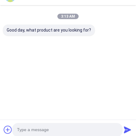
3:13 AM
Good day, what product are you looking for?
Panneau
Planche d'isolation
Résine phénoli
d&#39;isolation
électrique en fibre de
époxyde du pa
électrique
verre époxy Mat
isolant 3240
phénolique époxy
feuille laminée pour
appropriée au
pour moteurs,
l'isolation
environnement
Meilleur prix
Meilleur prix
Meilleur p
transformateurs et
isolation électrique
Aperçu
Au sujet de
Contactez-
Desktop
nous
nous
Site
Plan du site
Politique de confidentialité
Qualité
Bande adhésive d'isolation
Usine De Chine.Copyright ©
2026 UN.Tex (Dalian) Co.,Ltd. All Rights Reserved.