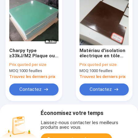
Charpy type
Matériau d'isolation
≥33kJ/M2 Plaque ou
électrique en tôle
feuille d'isolation
avec composition
Prix:
quoted per size
Prix:
quoted per size
électrique
résine époxy / tissu
MOQ:
1000 feuilles
MOQ:
1000 feuilles
1220x2040/1020x1220
en fibre de verre
Trouvez les derniers prix
Trouvez les derniers prix
Contactez
Contactez
Économisez votre temps
Laissez-nous contacter les meilleurs
produits avec vous.