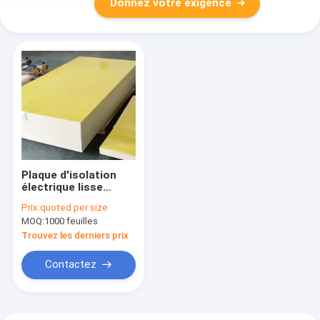
Donnez votre exigence
Plaque d'isolation
électrique lisse
Densité de plaque 1,8
Prix:
quoted per size
à 2,0 g/cm3
MOQ:
1000 feuilles
Résistance à la
flexion ≥ 340 MPa
Trouvez les derniers prix
Contactez