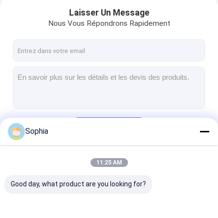
Laisser Un Message
Nous Vous Répondrons Rapidement
Continuer
Sophia
Maison
11:25 AM
Nos Catégories
Produits
Good day, what product are you looking for?
Au sujet de nous