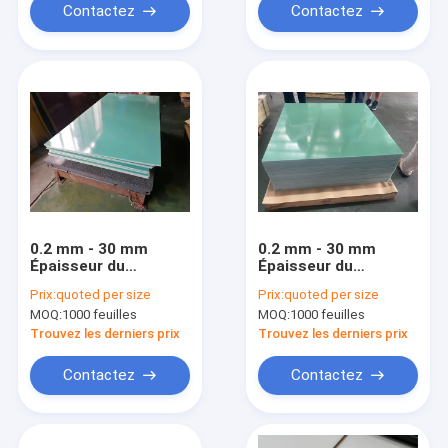
Contactez
Contactez
0.2 mm - 30 mm
0.2 mm - 30 mm
Épaisseur du
Épaisseur du
panneau d'isolation
panneau d'isolation
Prix:
quoted per size
Prix:
quoted per size
électrique
électrique
MOQ:
1000 feuilles
MOQ:
1000 feuilles
Résistance à la
Résistance à la
compression
compression
Trouvez les derniers prix
Trouvez les derniers prix
verticale ≥ 350 MPa
verticale 350 MPa
Contactez
Contactez