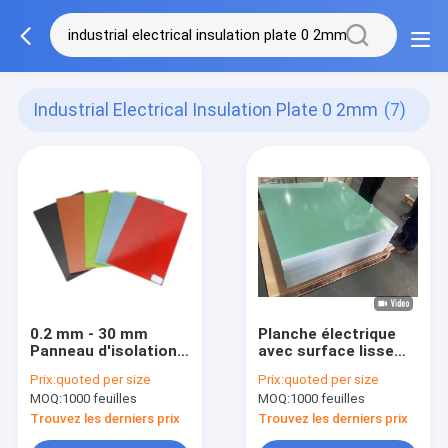
Industrial Electrical Insulation Plate 0 2mm
(7)
0.2 mm - 30 mm
Planche électrique
Panneau d'isolation
avec surface lisse
électrique Bonne
0,1 mm - 100 mm
Prix:
quoted per size
Prix:
quoted per size
stabilité électrique
Épaisseur d'isolation
MOQ:
1000 feuilles
MOQ:
1000 feuilles
et haute résistance
supérieure
mécanique
Trouvez les derniers prix
Trouvez les derniers prix