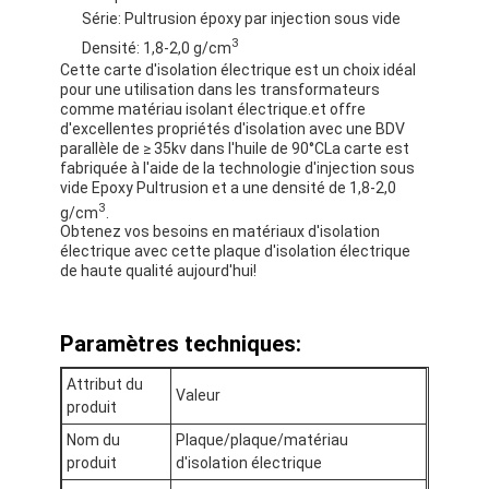
Série: Pultrusion époxy par injection sous vide
Visite d'usine
3
Densité: 1,8-2,0 g/cm
Contrôle de qualité
Cette carte d'isolation électrique est un choix idéal
pour une utilisation dans les transformateurs
comme matériau isolant électrique.et offre
Contactez-nous
d'excellentes propriétés d'isolation avec une BDV
parallèle de ≥ 35kv dans l'huile de 90°CLa carte est
fabriquée à l'aide de la technologie d'injection sous
vide Epoxy Pultrusion et a une densité de 1,8-2,0
3
g/cm
.
Bande adhésive d'isolation
Obtenez vos besoins en matériaux d'isolation
électrique avec cette plaque d'isolation électrique
Bande d'isolation de tissu en verre
de haute qualité aujourd'hui!
Bande résistante à la chaleur d'isolation
Paramètres techniques:
Ruban adhésif de tissu en verre
Attribut du
Valeur
Ruban adhésif de film de Polyimide
produit
Nom du
Plaque/plaque/matériau
Ruban adhésif de papier d'aluminium
produit
d'isolation électrique