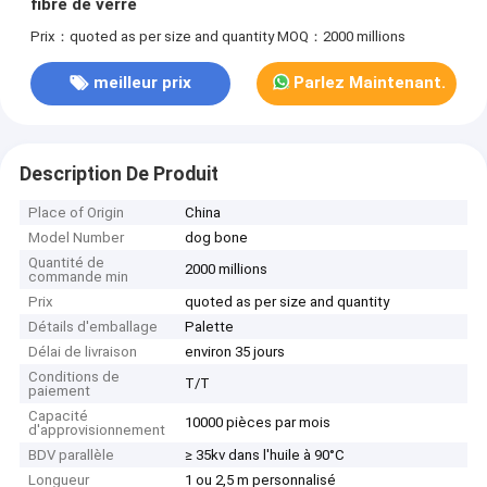
fibre de verre
Prix：quoted as per size and quantity
MOQ：2000 millions
meilleur prix
Parlez Maintenant.
Description De Produit
Place of Origin
China
Model Number
dog bone
Quantité de
2000 millions
commande min
Prix
quoted as per size and quantity
Détails d'emballage
Palette
Délai de livraison
environ 35 jours
Conditions de
T/T
paiement
Capacité
10000 pièces par mois
d'approvisionnement
BDV parallèle
≥ 35kv dans l'huile à 90°C
Longueur
1 ou 2,5 m personnalisé