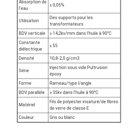
Absorption de
Bande de tissu en verre de papier d'aluminium
≤ 0,05%
l'eau
L'aluminium a fait face au papier d'emballage
Des supports pour les
Utilisation
transformateurs
Tissu de fibre de verre de papier d'aluminium
BDV verticale
≥ 14,2kv/mm dans l'huile à 90°C
Constante
Bande de canevas d'aluminium
≤ 55
diélectrique
Ruban adhésif de tissu
Densité
10,8-2,0 g/cm3
Injection sous vide Pultrusion
Série
Ruban adhésif dégrossi par double
époxy
Forme
Rameau/type I/angle
Ruban adhésif d'ANIMAL FAMILIER
BDV parallèle
≥ 35kv dans l'huile à 90°C
Moulage de précision de précision
Fils de polyester insaturé/de fibres
Matériel
de verre de classe E
Panneau d'isolation électrique
Couleur
Gris ou blanc