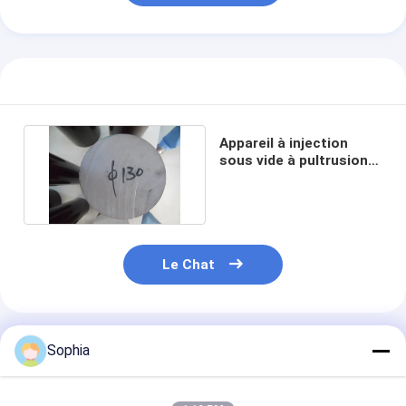
Appareil à injection
sous vide à pultrusion
époxy en fibre de verre
Le Chat
Produits Recommandés
Sophia