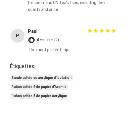
I recommend UN.Tex's tape, including their
Visite d'usine
quality and price.
Contrôle de qualité
Contactez-nous
Paul
P
Il est utile. (2)
The most perfect tape.
Bande adhésive d'isolation
Étiquettes:
Bande d'isolation de tissu en verre
Bande adhésive acrylique d'isolation
Bande résistante à la chaleur d'isolation
Ruban adhésif de papier d'Aramid
Ruban adhésif de tissu en verre
Ruban adhésif de papier acrylique
Ruban adhésif de film de Polyimide
Ruban adhésif de papier d'aluminium