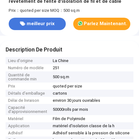
revêtement de fente d'isolation de fil et de câble
Prix：quoted per size
MOQ：500 sq.m
meilleur prix
Parlez Maintenant.
Description De Produit
Lieu d'origine
La Chine
Numéro de modèle
251
Quantité de
500 sq.m
commande min
Prix
quoted per size
Détails d'emballage
cartons
Délai de livraison
environ 30 jours ouvrables
Capacité
50000rolls par mois
d'approvisionnement
Matériel
Film de Polyimide
Application
matériel d'isolation classe de la h
Adhésif
Adhésif sensible à la pression de silicone