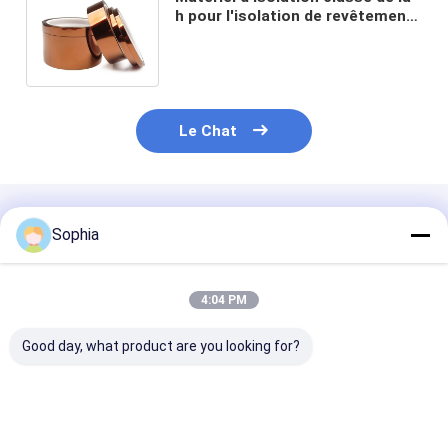
h pour l'isolation de revêtement
de fente d'isolation de fil et de
câble
Le Chat
Produits Recommandés
Sophia
4:04 PM
Good day, what product are you looking for?
Ruban PTFE
Isolation électrique
Ruban PTFE
professionnel pour
auto-extinguible de
renforcé de fib
l&#39;étanchéité
bande de PVC
verre – Antiad