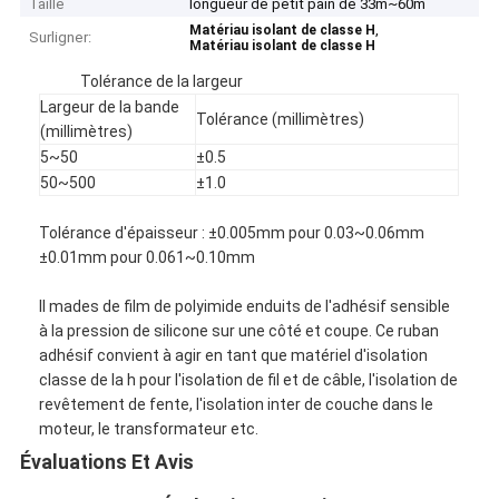
Taille
longueur de petit pain de 33m~60m
,
Matériau isolant de classe H
Surligner:
Matériau isolant de classe H
Tolérance de la largeur
Largeur de la bande
Tolérance (millimètres)
(millimètres)
5~50
±0.5
50~500
±1.0
Tolérance d'épaisseur : ±0.005mm pour 0.03~0.06mm
±0.01mm pour 0.061~0.10mm
Il mades de film de polyimide enduits de l'adhésif sensible
à la pression de silicone sur une côté et coupe. Ce ruban
adhésif convient à agir en tant que matériel d'isolation
classe de la h pour l'isolation de fil et de câble, l'isolation de
revêtement de fente, l'isolation inter de couche dans le
moteur, le transformateur etc.
Évaluations Et Avis