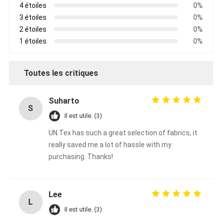
4 étoiles
0%
3 étoiles
0%
2 étoiles
0%
1 étoiles
0%
Toutes les critiques
Suharto
S
Il est utile. (3)
UN.Tex has such a great selection of fabrics, it
really saved me a lot of hassle with my
purchasing. Thanks!
Maison
Produits
Lee
L
Au sujet de nous
Il est utile. (3)