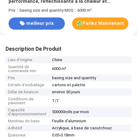
performance, réfléchissante à la chaleur et
résistante à l'humidité, pour sceller les conduits de
Prix：basing size and quantity
MOQ：6000 m²
climatisation.
meilleur prix
Parlez Maintenant.
Description De Produit
Lieu d'origine
Chine
Quantité de
6000 m²
commande min
Prix
basing size and quantity
Détails d'emballage
cartons et palette
Délai de livraison
environ 30 jours
Conditions de
T/T
paiement
Capacité
500000rolls par mois
d'approvisionnement
Matériau de base
Feuille d'aluminium
Adhésif
Acrylique, à base de caoutchouc
Épaisseur
0.05-0.18mm