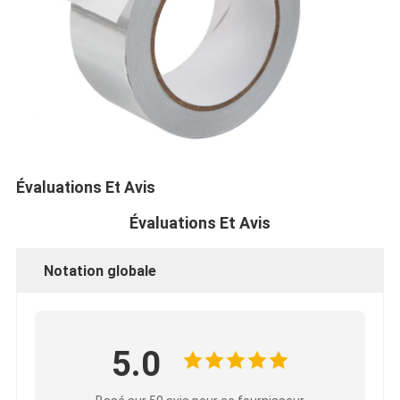
Bande de tissu en verre de papier d'aluminium
L'aluminium a fait face au papier d'emballage
Tissu de fibre de verre de papier d'aluminium
Bande de canevas d'aluminium
Ruban adhésif de tissu
Évaluations Et Avis
Ruban adhésif dégrossi par double
Évaluations Et Avis
Ruban adhésif d'ANIMAL FAMILIER
Notation globale
Moulage de précision de précision
Panneau d'isolation électrique
5.0