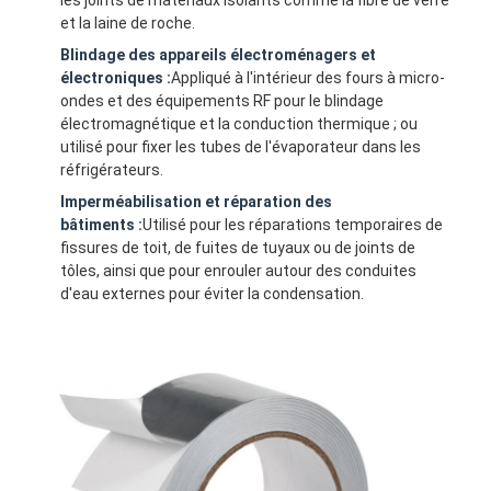
Visite d'usine
et la laine de roche.
Blindage des appareils électroménagers et
Contrôle de qualité
électroniques :
Appliqué à l'intérieur des fours à micro-
ondes et des équipements RF pour le blindage
Contactez-nous
électromagnétique et la conduction thermique ; ou
utilisé pour fixer les tubes de l'évaporateur dans les
réfrigérateurs.
Imperméabilisation et réparation des
Bande adhésive d'isolation
bâtiments :
Utilisé pour les réparations temporaires de
fissures de toit, de fuites de tuyaux ou de joints de
Bande d'isolation de tissu en verre
tôles, ainsi que pour enrouler autour des conduites
d'eau externes pour éviter la condensation.
Bande résistante à la chaleur d'isolation
Ruban adhésif de tissu en verre
Ruban adhésif de film de Polyimide
Ruban adhésif de papier d'aluminium