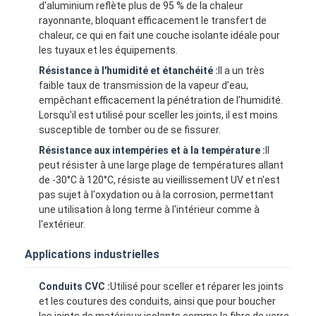
d'aluminium reflète plus de 95 % de la chaleur
rayonnante, bloquant efficacement le transfert de
chaleur, ce qui en fait une couche isolante idéale pour
les tuyaux et les équipements.
Résistance à l'humidité et étanchéité :
Il a un très
faible taux de transmission de la vapeur d’eau,
empêchant efficacement la pénétration de l’humidité.
Lorsqu'il est utilisé pour sceller les joints, il est moins
susceptible de tomber ou de se fissurer.
Résistance aux intempéries et à la température :
Il
peut résister à une large plage de températures allant
de -30°C à 120°C, résiste au vieillissement UV et n'est
pas sujet à l'oxydation ou à la corrosion, permettant
une utilisation à long terme à l'intérieur comme à
l'extérieur.
Maison
Applications industrielles
Produits
Conduits CVC :
Utilisé pour sceller et réparer les joints
Au sujet de nous
et les coutures des conduits, ainsi que pour boucher
les joints de matériaux isolants comme la fibre de verre