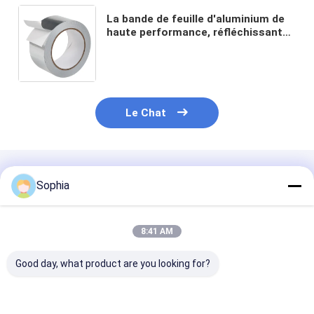
La bande de feuille d'aluminium de
haute performance, réfléchissante
à la chaleur et résistante à
l'humidité, pour sceller les conduits
de climatisation.
Le Chat
Produits Recommandés
Sophia
8:41 AM
Good day, what product are you looking for?
Ruban de papier
Ruban adhésif en
Ruban adhésif