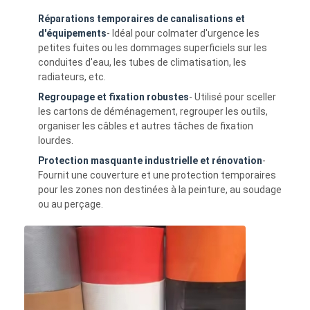
Visite d'usine
Réparations temporaires de canalisations et
d'équipements
- Idéal pour colmater d'urgence les
Contrôle de qualité
petites fuites ou les dommages superficiels sur les
conduites d'eau, les tubes de climatisation, les
Contactez-nous
radiateurs, etc.
Regroupage et fixation robustes
- Utilisé pour sceller
les cartons de déménagement, regrouper les outils,
organiser les câbles et autres tâches de fixation
Bande adhésive d'isolation
lourdes.
Protection masquante industrielle et rénovation
-
Bande d'isolation de tissu en verre
Fournit une couverture et une protection temporaires
pour les zones non destinées à la peinture, au soudage
Bande résistante à la chaleur d'isolation
ou au perçage.
Ruban adhésif de tissu en verre
Ruban adhésif de film de Polyimide
Ruban adhésif de papier d'aluminium