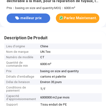
déchirable à la main, pour la réparation de tuyaux, le
regroupement et le masquage industriel
Prix：basing on size and quantity
MOQ：6000 m²
meilleur prix
Parlez Maintenant.
Description De Produit
Lieu d'origine
Chine
Nom de marque
UN.Tex
Numéro de modèle
CT
Quantité de
6000 m²
commande min
Prix
basing on size and quantity
Détails d'emballage
cartons et palette
Délai de livraison
Environ 35 jours
Conditions de
T/T
paiement
Capacité
6000000 m2 par mois
d'approvisionnement
Support
Tissu enduit de PE