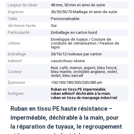
Largeur du ruban
48 mm, 50 mm et ainsi de suite
Engrener
30/35/50/70 Maillage et ainsi de suite
Taille
Personnalisable
déchirure facile
Oui
Particularité
Emballage en carton lourd
Enveloppe de tuyaux / Couture de
Utiliser
conduits de climatisation / Fixation de
tapis
Emballage
24/16/12 rouleaux par carton
Adhésif
caoutchouc-résine
Noir, café, marron, argent, bleu foncé,
Couleur
bleu marine, orchidée anglaise, violet,
violet, bleu sarcell
Épaisseur
150/160/180/200/220/280 um
,
Ruban en tissu PE imperméable
Surligner:
,
ruban adhésif déchirable à la main
ruban en tissu de masquage industriel
Ruban en tissu PE haute résistance –
imperméable, déchirable à la main, pour
la réparation de tuyaux, le regroupement