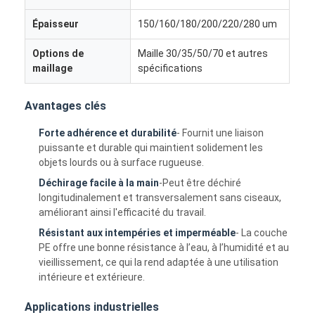
Épaisseur
150/160/180/200/220/280 um
Options de
Maille 30/35/50/70 et autres
maillage
spécifications
Avantages clés
Forte adhérence et durabilité
- Fournit une liaison
puissante et durable qui maintient solidement les
objets lourds ou à surface rugueuse.
Déchirage facile à la main
-Peut être déchiré
longitudinalement et transversalement sans ciseaux,
améliorant ainsi l'efficacité du travail.
Résistant aux intempéries et imperméable
- La couche
Maison
PE offre une bonne résistance à l’eau, à l’humidité et au
vieillissement, ce qui la rend adaptée à une utilisation
Produits
intérieure et extérieure.
Au sujet de nous
Applications industrielles