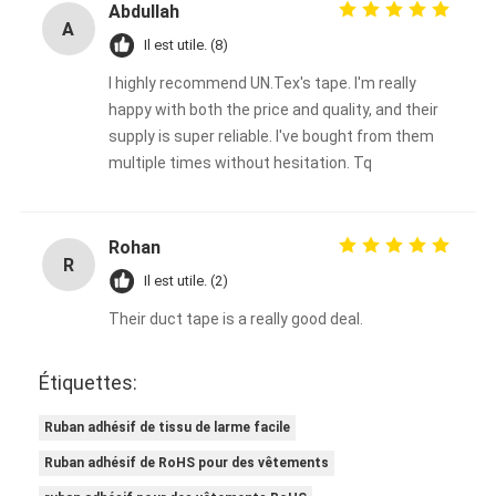
Abdullah
A
Il est utile. (8)
I highly recommend UN.Tex's tape. I'm really
happy with both the price and quality, and their
supply is super reliable. I've bought from them
multiple times without hesitation. Tq
Rohan
R
Il est utile. (2)
Their duct tape is a really good deal.
Étiquettes:
Ruban adhésif de tissu de larme facile
Ruban adhésif de RoHS pour des vêtements