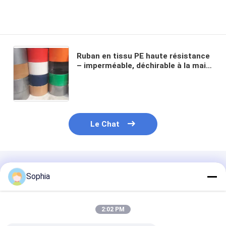
Ruban en tissu PE haute résistance
– imperméable, déchirable à la main,
pour la réparation de tuyaux, le
regroupement et le masquage
industriel
Le Chat
Produits Recommandés
Sophia
2:02 PM