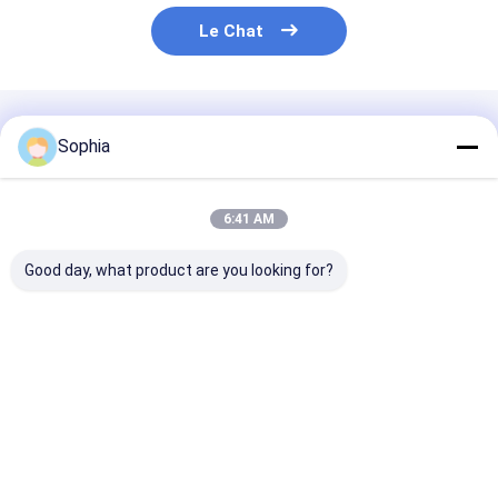
Le Chat
Produits Recommandés
Sophia
6:41 AM
Good day, what product are you looking for?
La bande de feuille
Ruban de papier
Ruban adhésif
d'aluminium de
d&#39;aluminium
aluminium et s
haute performance,
utilisé pour la
acrylique et ré
réfléchissante à la
fixation, le blindage,
caoutchouc
chaleur et résistante
l&#39;étanchéité et
Meilleur prix
Meilleur prix
Meilleur p
à l'humidité, pour
la protection
sceller les conduits
de climatisation.