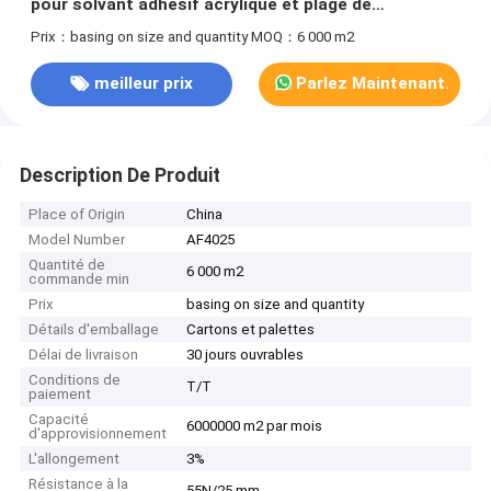
pour solvant adhésif acrylique et plage de
température -30 ~ 120 °C
Prix：basing on size and quantity
MOQ：6 000 m2
meilleur prix
Parlez Maintenant.
Description De Produit
Place of Origin
China
Model Number
AF4025
Quantité de
6 000 m2
commande min
Prix
basing on size and quantity
Détails d'emballage
Cartons et palettes
Délai de livraison
30 jours ouvrables
Conditions de
T/T
paiement
Capacité
6000000 m2 par mois
d'approvisionnement
L'allongement
3%
Résistance à la
55N/25 mm