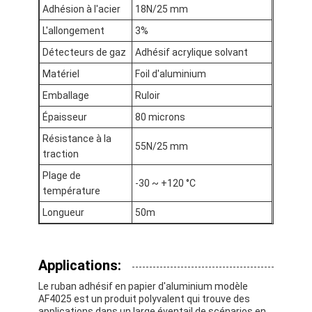
Adhésion à l'acier
18N/25 mm
Visite d'usine
L'allongement
3%
Contrôle de qualité
Détecteurs de gaz
Adhésif acrylique solvant
Matériel
Foil d'aluminium
Contactez-nous
Emballage
Ruloir
Épaisseur
80 microns
Bande adhésive d'isolation
Résistance à la
55N/25 mm
traction
Bande d'isolation de tissu en verre
Plage de
-30 ~ +120 °C
température
Bande résistante à la chaleur d'isolation
Longueur
50m
Ruban adhésif de tissu en verre
Ruban adhésif de film de Polyimide
Applications:
Le ruban adhésif en papier d'aluminium modèle
Ruban adhésif de papier d'aluminium
AF4025 est un produit polyvalent qui trouve des
applications dans un large éventail de scénarios en