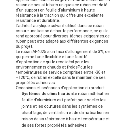
Bande de tissu en verre de papier d'aluminium
raison de ses attributs uniques.ce ruban est doté
d'un support en feuille d'aluminium à haute
résistance à la traction qui offre une excellente
L'aluminium a fait face au papier d'emballage
résistance et durabilité.
L'adhésif acrylique solvant utilisé dans ce ruban
Tissu de fibre de verre de papier d'aluminium
assure une liaison de haute performance, ce qui le
rend approprié pour diverses tâches exigeantes.ce
ruban peut être adapté aux différentes exigences
Bande de canevas d'aluminium
du projet.
Le ruban AF4025 a un taux d'allongement de 3%, ce
Ruban adhésif de tissu
qui permet une flexibilité et une facilité
d'application.ce qui le rend idéal pour les
Ruban adhésif dégrossi par double
environnements chauds et froidsPour les
températures de service comprises entre -30 et
+120°C, ce ruban excelle dans le maintien de ses
Ruban adhésif d'ANIMAL FAMILIER
propriétés adhésives.
Occasions et scénarios d'application du produit:
Moulage de précision de précision
Systèmes de climatisation
Le ruban adhésif en
feuille d'aluminium est parfait pour sceller les
Panneau d'isolation électrique
joints et les coutures dans les systèmes de
chauffage, de ventilation et de climatisation en
raison de sa résistance à haute température et
de ses fortes propriétés adhésives.