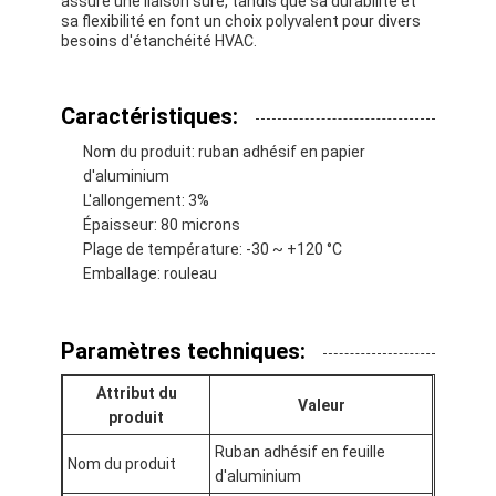
assure une liaison sûre, tandis que sa durabilité et
sa flexibilité en font un choix polyvalent pour divers
besoins d'étanchéité HVAC.
Caractéristiques:
Nom du produit: ruban adhésif en papier
d'aluminium
L'allongement: 3%
Épaisseur: 80 microns
Plage de température: -30 ~ +120 °C
Emballage: rouleau
Paramètres techniques:
Maison
Attribut du
Valeur
produit
Produits
Ruban adhésif en feuille
Nom du produit
Au sujet de nous
d'aluminium