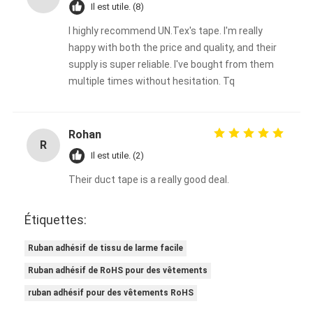
Il est utile. (8)
I highly recommend UN.Tex's tape. I'm really
happy with both the price and quality, and their
supply is super reliable. I've bought from them
multiple times without hesitation. Tq
Rohan
R
Il est utile. (2)
Their duct tape is a really good deal.
Étiquettes:
Ruban adhésif de tissu de larme facile
Ruban adhésif de RoHS pour des vêtements
ruban adhésif pour des vêtements RoHS