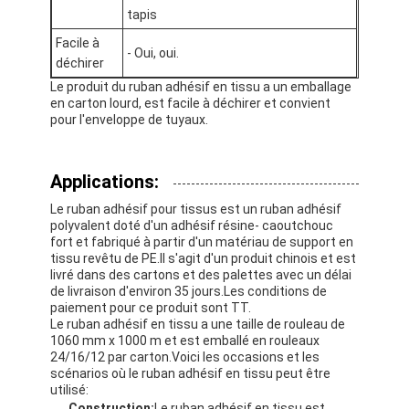
Bande de tissu en verre de papier d'aluminium
tapis
Facile à
L'aluminium a fait face au papier d'emballage
- Oui, oui.
déchirer
Le produit du ruban adhésif en tissu a un emballage
Tissu de fibre de verre de papier d'aluminium
en carton lourd, est facile à déchirer et convient
pour l'enveloppe de tuyaux.
Bande de canevas d'aluminium
Ruban adhésif de tissu
Applications:
Le ruban adhésif pour tissus est un ruban adhésif
Ruban adhésif dégrossi par double
polyvalent doté d'un adhésif résine- caoutchouc
fort et fabriqué à partir d'un matériau de support en
Ruban adhésif d'ANIMAL FAMILIER
tissu revêtu de PE.Il s'agit d'un produit chinois et est
livré dans des cartons et des palettes avec un délai
de livraison d'environ 35 jours.Les conditions de
Moulage de précision de précision
paiement pour ce produit sont TT.
Le ruban adhésif en tissu a une taille de rouleau de
Panneau d'isolation électrique
1060 mm x 1000 m et est emballé en rouleaux
24/16/12 par carton.Voici les occasions et les
scénarios où le ruban adhésif en tissu peut être
utilisé:
Construction:
Le ruban adhésif en tissu est