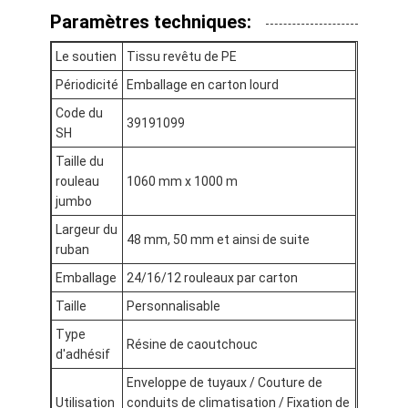
Visite d'usine
Paramètres techniques:
Le soutien
Tissu revêtu de PE
Contrôle de qualité
Périodicité
Emballage en carton lourd
Contactez-nous
Code du
39191099
SH
Taille du
Bande adhésive d'isolation
rouleau
1060 mm x 1000 m
jumbo
Bande d'isolation de tissu en verre
Largeur du
48 mm, 50 mm et ainsi de suite
ruban
Bande résistante à la chaleur d'isolation
Emballage
24/16/12 rouleaux par carton
Ruban adhésif de tissu en verre
Taille
Personnalisable
Type
Ruban adhésif de film de Polyimide
Résine de caoutchouc
d'adhésif
Ruban adhésif de papier d'aluminium
Enveloppe de tuyaux / Couture de
Utilisation
conduits de climatisation / Fixation de