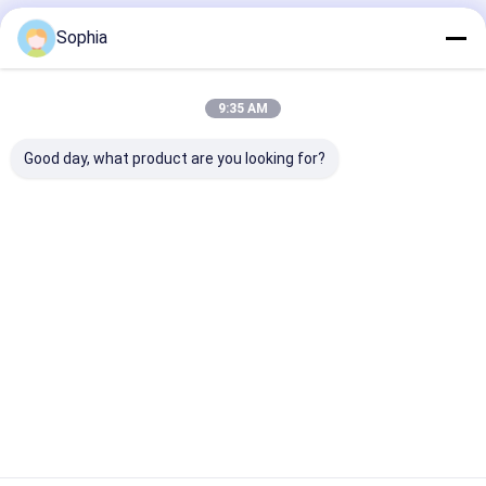
Produits Recommandés
Sophia
9:35 AM
Good day, what product are you looking for?
La bande de feuille
Ruban de papier
Ruban adhésif
d'aluminium de
d&#39;aluminium
aluminium et s
haute performance,
utilisé pour la
acrylique et ré
réfléchissante à la
fixation, le blindage,
caoutchouc
chaleur et résistante
l&#39;étanchéité et
Meilleur prix
Meilleur prix
Meilleur p
à l'humidité, pour
la protection
sceller les conduits
de climatisation.
Aperçu
Au sujet de
Contactez-
Desktop
nous
nous
Site
Plan du site
Politique de confidentialité
Qualité
Bande adhésive d'isolation
Usine De Chine.Copyright ©