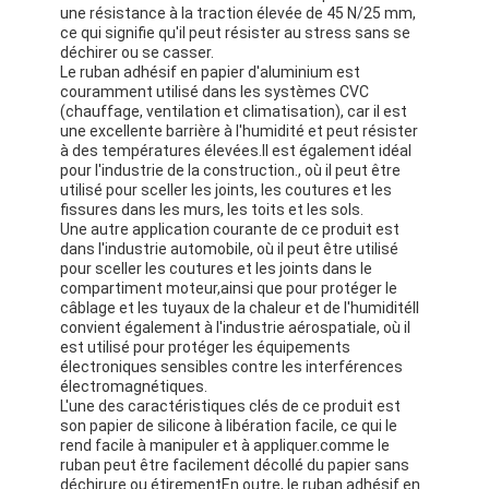
une résistance à la traction élevée de 45 N/25 mm,
Visite d'usine
ce qui signifie qu'il peut résister au stress sans se
déchirer ou se casser.
Contrôle de qualité
Le ruban adhésif en papier d'aluminium est
couramment utilisé dans les systèmes CVC
(chauffage, ventilation et climatisation), car il est
Contactez-nous
une excellente barrière à l'humidité et peut résister
à des températures élevées.Il est également idéal
pour l'industrie de la construction., où il peut être
utilisé pour sceller les joints, les coutures et les
fissures dans les murs, les toits et les sols.
Bande adhésive d'isolation
Une autre application courante de ce produit est
dans l'industrie automobile, où il peut être utilisé
Bande d'isolation de tissu en verre
pour sceller les coutures et les joints dans le
compartiment moteur,ainsi que pour protéger le
câblage et les tuyaux de la chaleur et de l'humiditéIl
Bande résistante à la chaleur d'isolation
convient également à l'industrie aérospatiale, où il
est utilisé pour protéger les équipements
Ruban adhésif de tissu en verre
électroniques sensibles contre les interférences
électromagnétiques.
Ruban adhésif de film de Polyimide
L'une des caractéristiques clés de ce produit est
son papier de silicone à libération facile, ce qui le
rend facile à manipuler et à appliquer.comme le
Ruban adhésif de papier d'aluminium
ruban peut être facilement décollé du papier sans
déchirure ou étirementEn outre, le ruban adhésif en