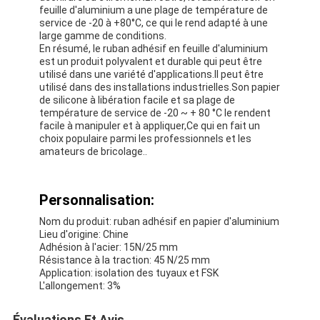
Bande de tissu en verre de papier d'aluminium
feuille d'aluminium a une plage de température de
service de -20 à +80°C, ce qui le rend adapté à une
large gamme de conditions.
L'aluminium a fait face au papier d'emballage
En résumé, le ruban adhésif en feuille d'aluminium
est un produit polyvalent et durable qui peut être
Tissu de fibre de verre de papier d'aluminium
utilisé dans une variété d'applications.Il peut être
utilisé dans des installations industrielles.Son papier
de silicone à libération facile et sa plage de
Bande de canevas d'aluminium
température de service de -20 ~ + 80 °C le rendent
facile à manipuler et à appliquer,Ce qui en fait un
Ruban adhésif de tissu
choix populaire parmi les professionnels et les
amateurs de bricolage..
Ruban adhésif dégrossi par double
Personnalisation:
Ruban adhésif d'ANIMAL FAMILIER
Nom du produit: ruban adhésif en papier d'aluminium
Moulage de précision de précision
Lieu d'origine: Chine
Adhésion à l'acier: 15N/25 mm
Résistance à la traction: 45 N/25 mm
Panneau d'isolation électrique
Application: isolation des tuyaux et FSK
L'allongement: 3%
Évaluations Et Avis