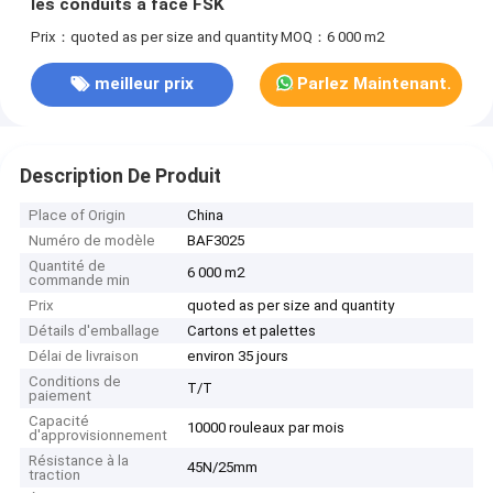
les conduits à face FSK
Prix：quoted as per size and quantity
MOQ：6 000 m2
meilleur prix
Parlez Maintenant.
Description De Produit
Place of Origin
China
Numéro de modèle
BAF3025
Quantité de
6 000 m2
commande min
Prix
quoted as per size and quantity
Détails d'emballage
Cartons et palettes
Délai de livraison
environ 35 jours
Conditions de
T/T
paiement
Capacité
10000 rouleaux par mois
d'approvisionnement
Résistance à la
45N/25mm
traction