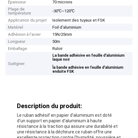
Épaisseur
70 microns
Plage de
-30℃~120℃
température
Application du projet
Isolement des tuyaux et FSK
Matériel
Foil d'aluminium
Adhésion à l'acier
15N/25mm
Longueur
50m
Emballage
Ruloir
La bande adhésive en feuille d'aluminium
laqué noir
Surligner:
,
la bande adhésive en feuille d'aluminium
enduite FSK
Description du produit:
Le ruban adhésif en papier d'aluminium est doté
d'un support en papier d'aluminium à haute
résistance à la traction qui assure une durabilité et
une résistance à la déchirure.ce ruban offre une
excellente protection contre l'humidité, poussière et