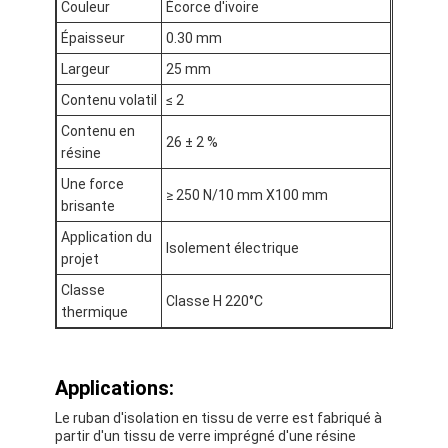
Couleur
Écorce d'ivoire
Visite d'usine
Épaisseur
0.30 mm
Contrôle de qualité
Largeur
25 mm
Contenu volatil
≤ 2
Contactez-nous
Contenu en
26 ± 2 %
résine
Une force
Bande adhésive d'isolation
≥ 250 N/10 mm X100 mm
brisante
Application du
Bande d'isolation de tissu en verre
Isolement électrique
projet
Bande résistante à la chaleur d'isolation
Classe
Classe H 220°C
thermique
Ruban adhésif de tissu en verre
Ruban adhésif de film de Polyimide
Applications:
Ruban adhésif de papier d'aluminium
Le ruban d'isolation en tissu de verre est fabriqué à
partir d'un tissu de verre imprégné d'une résine