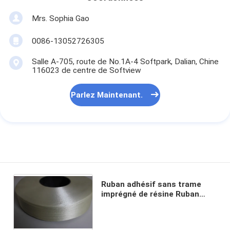
Mrs. Sophia Gao
0086-13052726305
Salle A-705, route de No.1A-4 Softpark, Dalian, Chine
116023 de centre de Softview
Parlez Maintenant.
Ruban adhésif sans trame
imprégné de résine Ruban
adhésif en tissu de verre 25
mm Large épaisseur 0,30 mm