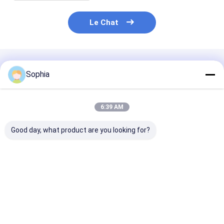
Le Chat
Produits Recommandés
Sophia
6:39 AM
Good day, what product are you looking for?
E-Glass Fiber
Bande de cerclage en
Ruban en fibre
Braided Tape – High
verre imprégnée de
verre sans alca
Temperature
résine de polyester à
haute perfor
Resistant &
haute résistance
pour l&#39;iso
Electrical Insulation
pour
électrique et l
Meilleur prix
Meilleur prix
Meilleur p
for Thermal
l&#39;enroulement
liaison à haute
Insulation
de bobine de rotor de
température
moteur et de