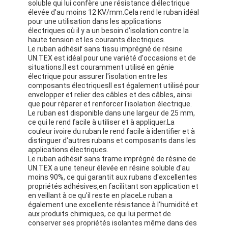
soluble qui lui confère une résistance diélectrique
Bande de tissu en verre de papier d'aluminium
élevée d'au moins 12 KV/mm.Cela rend le ruban idéal
pour une utilisation dans les applications
L'aluminium a fait face au papier d'emballage
électriques où il y a un besoin d'isolation contre la
haute tension et les courants électriques.
Le ruban adhésif sans tissu imprégné de résine
Tissu de fibre de verre de papier d'aluminium
UN.TEX est idéal pour une variété d'occasions et de
situations.Il est couramment utilisé en génie
Bande de canevas d'aluminium
électrique pour assurer l'isolation entre les
composants électriquesIl est également utilisé pour
envelopper et relier des câbles et des câbles, ainsi
Ruban adhésif de tissu
que pour réparer et renforcer l'isolation électrique.
Le ruban est disponible dans une largeur de 25 mm,
Ruban adhésif dégrossi par double
ce qui le rend facile à utiliser et à appliquer.La
couleur ivoire du ruban le rend facile à identifier et à
distinguer d'autres rubans et composants dans les
Ruban adhésif d'ANIMAL FAMILIER
applications électriques.
Le ruban adhésif sans trame imprégné de résine de
Moulage de précision de précision
UN.TEX a une teneur élevée en résine soluble d'au
moins 90%, ce qui garantit aux rubans d'excellentes
Panneau d'isolation électrique
propriétés adhésives,en facilitant son application et
en veillant à ce qu'il reste en placeLe ruban a
également une excellente résistance à l'humidité et
aux produits chimiques, ce qui lui permet de
conserver ses propriétés isolantes même dans des