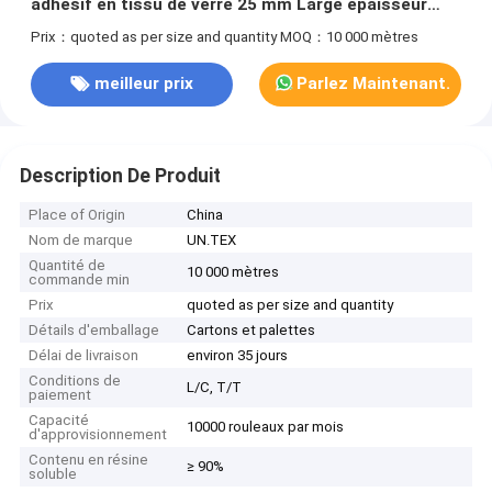
adhésif en tissu de verre 25 mm Large épaisseur
0,30 mm
Prix：quoted as per size and quantity
MOQ：10 000 mètres
meilleur prix
Parlez Maintenant.
Description De Produit
Place of Origin
China
Nom de marque
UN.TEX
Quantité de
10 000 mètres
commande min
Prix
quoted as per size and quantity
Détails d'emballage
Cartons et palettes
Délai de livraison
environ 35 jours
Conditions de
L/C, T/T
paiement
Capacité
10000 rouleaux par mois
d'approvisionnement
Contenu en résine
≥ 90%
soluble