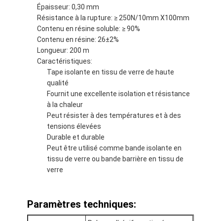
Épaisseur: 0,30 mm
Résistance à la rupture: ≥ 250N/10mm X100mm
Contenu en résine soluble: ≥ 90%
Contenu en résine: 26±2%
Longueur: 200 m
Caractéristiques:
Tape isolante en tissu de verre de haute
qualité
Fournit une excellente isolation et résistance
à la chaleur
Peut résister à des températures et à des
tensions élevées
Durable et durable
Peut être utilisé comme bande isolante en
tissu de verre ou bande barrière en tissu de
Maison
verre
Produits
Paramètres techniques:
Au sujet de nous