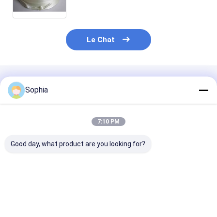
Résistance thermique
Le Chat
Produits Recommandés
Sophia
7:10 PM
Good day, what product are you looking for?
E-Glass Fiber
Bande de cerclage en
Ruban en fibre
Braided Tape – High
verre imprégnée de
verre sans alca
Temperature
résine de polyester à
haute perfor
Resistant &
haute résistance
pour l&#39;iso
Electrical Insulation
pour
électrique et l
Meilleur prix
Meilleur prix
Meilleur p
for Thermal
l&#39;enroulement
liaison à haute