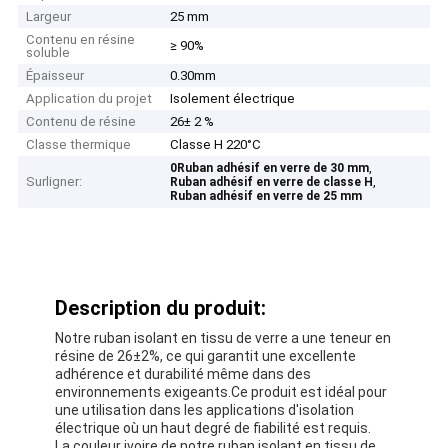
Largeur
25 mm
Contenu en résine
≥ 90%
soluble
Épaisseur
0.30mm
Application du projet
Isolement électrique
Contenu de résine
26± 2 %
Classe thermique
Classe H 220°C
,
0Ruban adhésif en verre de 30 mm
Surligner:
,
Ruban adhésif en verre de classe H
Ruban adhésif en verre de 25 mm
Description du produit:
Notre ruban isolant en tissu de verre a une teneur en
résine de 26±2%, ce qui garantit une excellente
adhérence et durabilité même dans des
environnements exigeants.Ce produit est idéal pour
une utilisation dans les applications d'isolation
électrique où un haut degré de fiabilité est requis.
La couleur ivoire de notre ruban isolant en tissu de