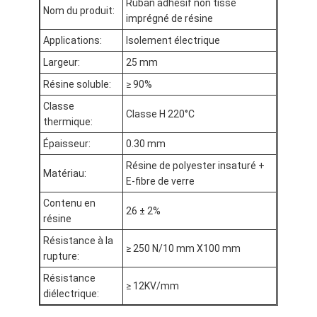
Ruban adhésif non tissé
Nom du produit:
Visite d'usine
imprégné de résine
Applications:
Isolement électrique
Contrôle de qualité
Largeur:
25 mm
Contactez-nous
Résine soluble:
≥ 90%
Classe
Classe H 220°C
thermique:
Bande adhésive d'isolation
Épaisseur:
0.30 mm
Résine de polyester insaturé +
Bande d'isolation de tissu en verre
Matériau:
E-fibre de verre
Bande résistante à la chaleur d'isolation
Contenu en
26 ± 2%
résine
Ruban adhésif de tissu en verre
Résistance à la
≥ 250 N/10 mm X100 mm
rupture:
Ruban adhésif de film de Polyimide
Résistance
≥ 12KV/mm
diélectrique:
Ruban adhésif de papier d'aluminium