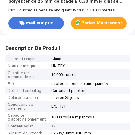
polyester de 25 mm de stade B 0,30 mm H classe
220.C Résistance thermique
Prix：quoted as per size and quantity
MOQ：10 000 mètres
meilleur prix
Parlez Maintenant.
Description De Produit
Place of Origin
China
Nom de marque
UN.TEX
Quantité de
10 000 mètres
commande min
Prix
quoted as per size and quantity
Détails d'emballage
Cartons et palettes
Délai de livraison
environ 35 jours
Conditions de
L/C, T/T
paiement
Capacité
10000 rouleaux par mois
d'approvisionnement
Contenu volatil
≤2
Rupture de Strenth
≥250N/10mm X100mm