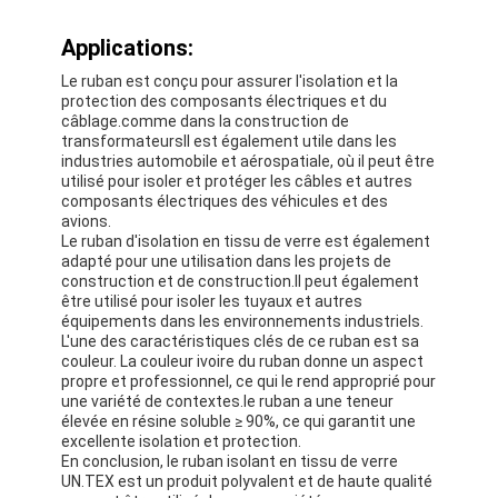
Bande de tissu en verre de papier d'aluminium
Applications:
L'aluminium a fait face au papier d'emballage
Le ruban est conçu pour assurer l'isolation et la
protection des composants électriques et du
Tissu de fibre de verre de papier d'aluminium
câblage.comme dans la construction de
transformateursIl est également utile dans les
Bande de canevas d'aluminium
industries automobile et aérospatiale, où il peut être
utilisé pour isoler et protéger les câbles et autres
composants électriques des véhicules et des
Ruban adhésif de tissu
avions.
Le ruban d'isolation en tissu de verre est également
Ruban adhésif dégrossi par double
adapté pour une utilisation dans les projets de
construction et de construction.Il peut également
être utilisé pour isoler les tuyaux et autres
Ruban adhésif d'ANIMAL FAMILIER
équipements dans les environnements industriels.
L'une des caractéristiques clés de ce ruban est sa
Moulage de précision de précision
couleur. La couleur ivoire du ruban donne un aspect
propre et professionnel, ce qui le rend approprié pour
une variété de contextes.le ruban a une teneur
Panneau d'isolation électrique
élevée en résine soluble ≥ 90%, ce qui garantit une
excellente isolation et protection.
En conclusion, le ruban isolant en tissu de verre
UN.TEX est un produit polyvalent et de haute qualité