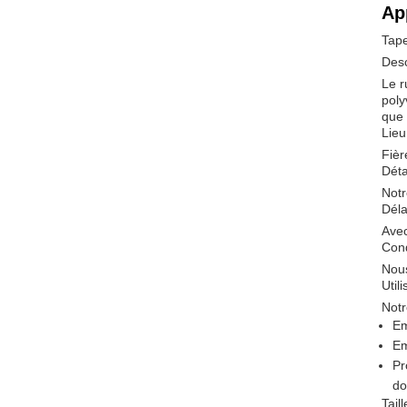
Ap
Tape
Desc
Le r
poly
que 
Lieu
Fièr
Déta
Notr
Déla
Avec
Cond
Nous
Utili
Notr
Em
Em
Pr
d
Taill