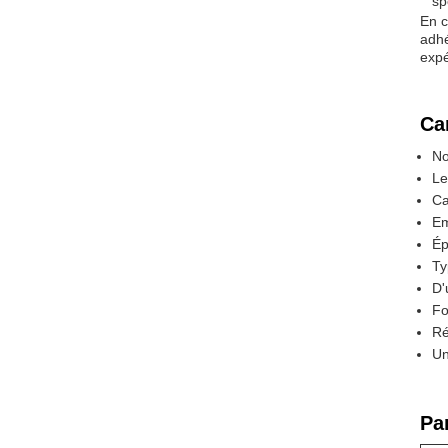
sp
En c
adhé
expé
Ca
No
Le
Ca
Em
Ép
Ty
D'
Fo
Ré
Un
Pa