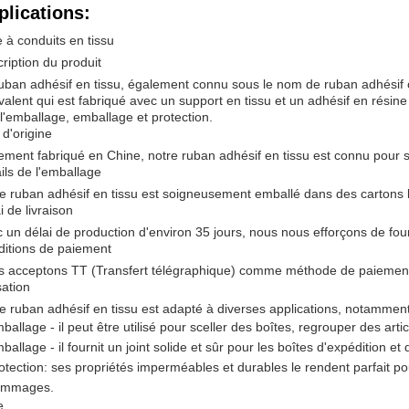
plications:
 à conduits en tissu
ription du produit
uban adhésif en tissu, également connu sous le nom de ruban adhésif o
valent qui est fabriqué avec un support en tissu et un adhésif en résine
l'emballage, emballage et protection.
 d'origine
ement fabriqué en Chine, notre ruban adhésif en tissu est connu pour sa
ils de l'emballage
e ruban adhésif en tissu est soigneusement emballé dans des cartons lo
i de livraison
 un délai de production d'environ 35 jours, nous nous efforçons de four
itions de paiement
 acceptons TT (Transfert télégraphique) comme méthode de paiement 
sation
e ruban adhésif en tissu est adapté à diverses applications, notamment
ballage - il peut être utilisé pour sceller des boîtes, regrouper des ar
ballage - il fournit un joint solide et sûr pour les boîtes d'expédition et
otection: ses propriétés imperméables et durables le rendent parfait pou
ommages.
e