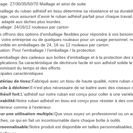
lage: 27/30/35/50/70 Maillage et ainsi de suite
aillage du ruban adhésif en tissu détermine sa résistance et sa durabili
lage, vous assurant d'avoir le ruban adhésif parfait pour chaque travail.P
 adapté aux tâches plus lourdes.
llage: 24/16/12 rouleaux par carton
 offrons des options d'emballage flexibles pour répondre à vos beso
 votre entreprise ou de quelques rouleaux pour un usage personnel, n
onible en emballages de 24, 16 ou 12 rouleaux par carton.
isation: Pour l'emballage / l'emballage / la protection
'emballage des cadeaux aux boîtes d'emballage et à la protection des su
plications.Sa caractéristique de déchirure facile et son adhésif solide le
omisant du temps et des efforts.
cipales caractéristiques
tériau de tissu:
Fabriqué avec un tissu de haute qualité, notre ruban a
cile à déchirer:
Il n'est plus nécessaire de se battre avec des ciseaux
hésif fort:
L'adhésif sur notre ruban est conçu pour coller à une varié
rabilité:
Notre ruban adhésif en tissu est conçu pour résister à des condi
intérieur comme à l'extérieur.
ur une utilisation multiple:
Que vous soyez un professionnel ou un am
ches, ce qui en fait un incontournable dans chaque boîte à outils.
rsonnalisable:
Notre produit est disponible en tailles personnalisables,