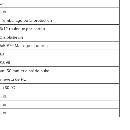
ur
, oui.
 l'emballage ou la protection
6/12 rouleaux par carton
x à plusieurs
5/50/70 Maillage et autres
eau
91099
m, 50 mm et ainsi de suite
u revêtu de PE
~ +60 °C
, oui.
, oui.
, oui.