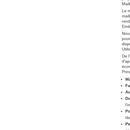
Mail
Le m
mail
rend
Emba
Nous
pour
disp
Util
De l
d'ap
écon
Prin
Ma
Fa
Ad
Du
l'
Po
tâ
Pe