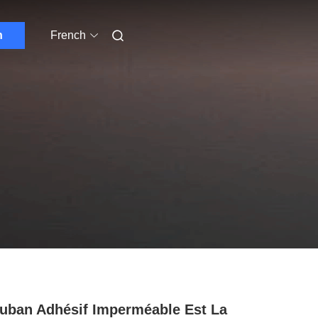
n
French
uban Adhésif Imperméable Est La