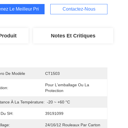
nez Le Meilleur Prix
Contactez-Nous
Produit
Notes Et Critiques
ro De Modèle
CT1503
Pour L'emballage Ou La 
ation:
Protection
tance À La Température:
-20 ~ +60 °C
 Du SH:
39191099
lage:
24/16/12 Rouleaux Par Carton