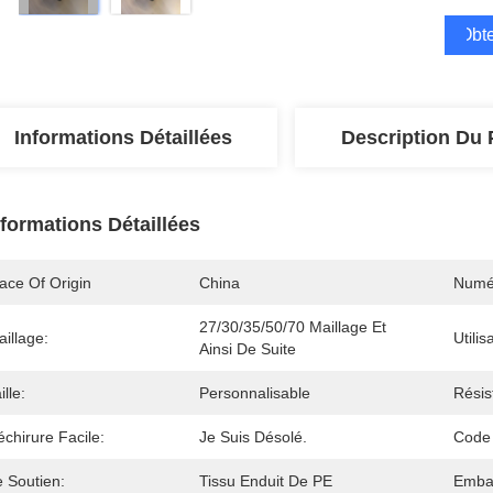
Obte
Informations Détaillées
Description Du 
nformations Détaillées
ace Of Origin
China
Numé
27/30/35/50/70 Maillage Et 
illage:
Utilis
Ainsi De Suite
ille:
Personnalisable
Résis
chirure Facile:
Je Suis Désolé.
Code
e Soutien:
Tissu Enduit De PE
Embal