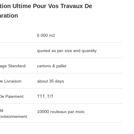
tion Ultime Pour Vos Travaux De
ration
6 000 m2
quoted as per size and quantity
age Standard:
cartons & pallet
e Livraison:
about 35 days
De Paiement:
TTT, T/T
té
10000 rouleaux par mois
ovisionnement: