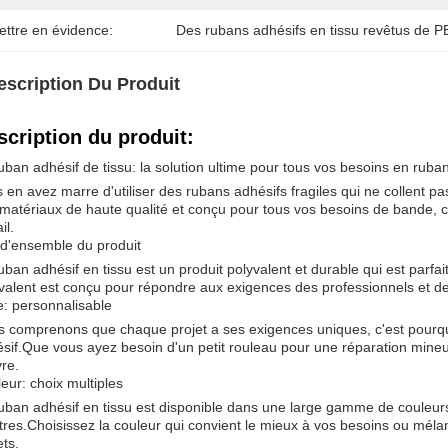
ettre en évidence:
Des rubans adhésifs en tissu revêtus de P
escription Du Produit
scription du produit:
uban adhésif de tissu: la solution ultime pour tous vos besoins en ruba
 en avez marre d'utiliser des rubans adhésifs fragiles qui ne collent 
matériaux de haute qualité et conçu pour tous vos besoins de bande, 
il.
d'ensemble du produit
uban adhésif en tissu est un produit polyvalent et durable qui est parfai
valent est conçu pour répondre aux exigences des professionnels et d
le: personnalisable
 comprenons que chaque projet a ses exigences uniques, c'est pourquo
sif.Que vous ayez besoin d'un petit rouleau pour une réparation mineu
re.
eur: choix multiples
uban adhésif en tissu est disponible dans une large gamme de couleurs, do
tres.Choisissez la couleur qui convient le mieux à vos besoins ou méla
ets.