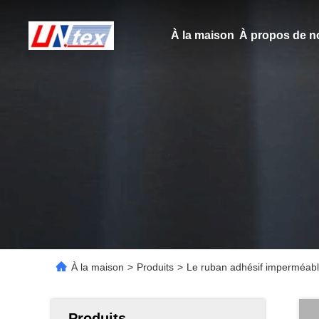
À la maison
À propos de n
À la maison
>
Produits
>
Le ruban adhésif imperméable
Produits