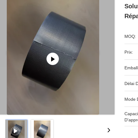
Solu
Répa
MOQ:
Prix:
Emball
Délai D
Mode 
Capaci
D'appr