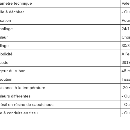
amètre technique
Vale
ile à déchirer
- Oui
isation
Pour
allage
24/1
leur
Choi
llage
30/3
iodicité
À l'
code
391
geur du ruban
48 m
soutien
Tiss
istance à la température
-20 
leurs différentes
- Oui
ésif en résine de caoutchouc
- Oui
e à conduits en tissu
- Oui