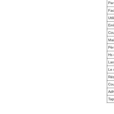
Par
Fac
Util
Emb
Cou
Mai
Pér
Hs 
Lar
Le 
Rés
Cou
Adh
Tap