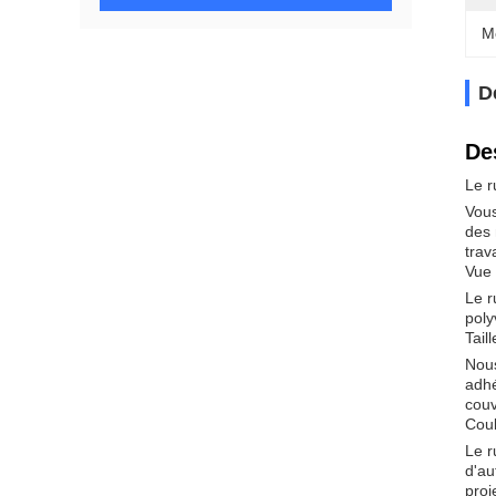
M
D
De
Le r
Vous
des 
trava
Vue 
Le r
poly
Tail
Nous
adhé
couv
Coul
Le r
d'au
proj