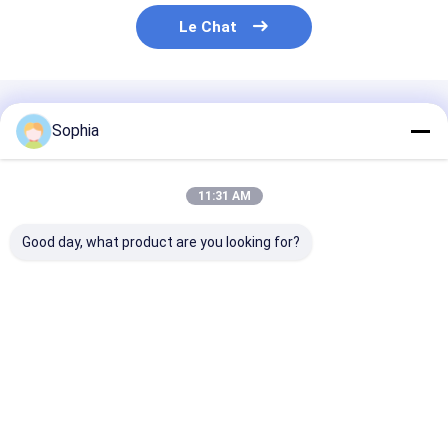
Le Chat
Produits Recommandés
Sophia
11:31 AM
Good day, what product are you looking for?
La bande de feuille
Ruban de papier
Ruban adhésif
d'aluminium de
d&#39;aluminium
aluminium et s
haute performance,
utilisé pour la
acrylique et ré
réfléchissante à la
fixation, le blindage,
caoutchouc
chaleur et résistante
l&#39;étanchéité et
Meilleur prix
Meilleur prix
Meilleur p
à l'humidité, pour
la protection
sceller les conduits
de climatisation.