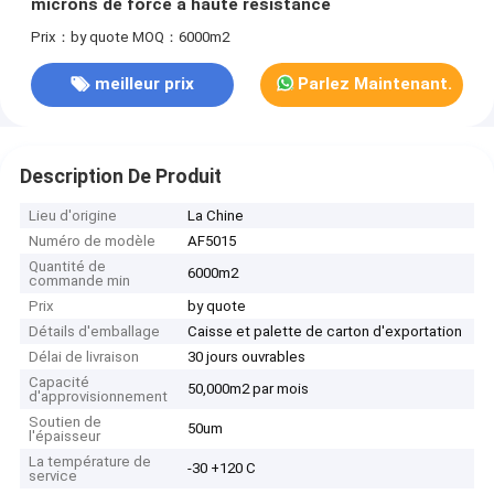
microns de force à haute résistance
Prix：by quote
MOQ：6000m2
meilleur prix
Parlez Maintenant.
Description De Produit
Lieu d'origine
La Chine
Numéro de modèle
AF5015
Quantité de
6000m2
commande min
Prix
by quote
Détails d'emballage
Caisse et palette de carton d'exportation
Délai de livraison
30 jours ouvrables
Capacité
50,000m2 par mois
d'approvisionnement
Soutien de
50um
l'épaisseur
La température de
-30 +120 C
service