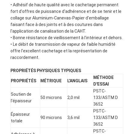
• Adhésif de haute qualité avec le cachetage permanent
fort d'offres de puissance d'adhérence et de se tenir et le
collage sur Aluminium-Canevas-Papier d'emballage
faisant face à des joints et à des coutures dans
l'application de canalisation de la CAHT.
• Bonne résistance de vieillissement à l'intérieur et dehors.
• Le débit de transmission de vapeur de faible humidité
offre l'excellent cachetage et la représentation de
raccordement.
PROPRIÉTÉS PHYSIQUES TYPIQUES
MÉTHODE
PROPRIÉTÉS
MÉTRIQUE
L'ANGLAIS
D'ESSAI
PSTC-
Soutien de
50 microns
2,0 mil
133/ASTM D
l'épaisseur
3652
PSTC-
Épaisseur
90 microns
3,6 mil
133/ASTM D
totale
3652
PSTC-