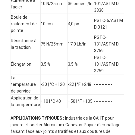
Adhérence à
10 N/25mm
36 onces. /In.
101/ASTM D
l'acier
3330
Boule de
PSTC-6/ASTM
roulement de
10 cm
4,0 po.
D 3121
pointe
PSTC-
Résistance à
75 N/25mm
17,0 Lb/In
131/ASTM D
la traction
3759
PSTC-
Élongation
3.5 %
3.5 %
131/ASTM D
3759
La
température
-30 | °C +120
-22 | °F +248
------------
de service
Application de
Maison
+10 | °C 40
+50 | °F +105
------------
la température
Produits
APPLICATIONS TYPIQUES :
Industrie de la CAHT pour
joindre et sceller Aluminium-Canevas-Papier d'emballage
Au sujet de nous
faisant face aux joints stratifiés et aux coutures de