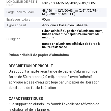
LONGUEUR DE PETIT
50M / 100M/150M/200M/250M/300M
PAIN :
48 / 50mm (2")/60/63mm (2,5")/72/75mm
Largeur du rouleau :
(3")/96mm/100mm (4")
Épaisseur totale
90um
Type adhésif
Acrylique à base d'eau ahesive
,
ruban adhésif du papier d'aluminium 50um
Ruban adhésif de papier d'aluminium 50
microns
Surligner:
,
Bande en aluminium adhésive de force à
haute résistance
Ruban adhésif de papier d'aluminium
DESCRIPTION DE PRODUIT
Un support à haute résistance de papier d'aluminium de
force de 50 microns (2,0 mil), combiné avec l'adhésif
acrylique à base d'eau, protégé par un papier de libération
de silicone de facile-libération.
CARACTÉRISTIQUES
• Le support en aluminium fournit l'excellente réflexion de
la chaleur et de la lumière.