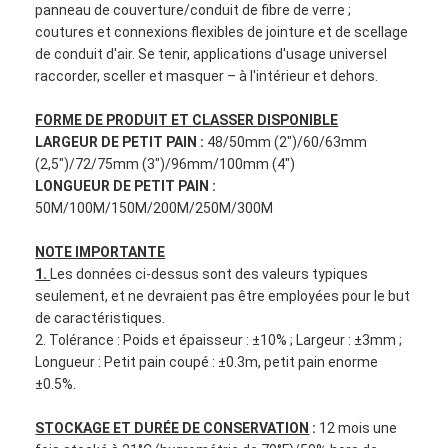
panneau de couverture/conduit de fibre de verre ;
Visite d'usine
coutures et connexions flexibles de jointure et de scellage
de conduit d'air. Se tenir, applications d'usage universel
Contrôle de qualité
raccorder, sceller et masquer – à l'intérieur et dehors.
Contactez-nous
FORME DE PRODUIT ET CLASSER DISPONIBLE
LARGEUR DE PETIT PAIN :
48/50mm (2")/60/63mm
(2,5")/72/75mm (3")/96mm/100mm (4")
LONGUEUR DE PETIT PAIN :
Bande adhésive d'isolation
50M/100M/150M/200M/250M/300M
Bande d'isolation de tissu en verre
NOTE IMPORTANTE
1.
Les données ci-dessus sont des valeurs typiques
Bande résistante à la chaleur d'isolation
seulement, et ne devraient pas être employées pour le but
de caractéristiques.
Ruban adhésif de tissu en verre
2. Tolérance : Poids et épaisseur : ±10% ; Largeur : ±3mm ;
Longueur : Petit pain coupé : ±0.3m, petit pain enorme
Ruban adhésif de film de Polyimide
±0.5%.
Ruban adhésif de papier d'aluminium
STOCKAGE ET DURÉE DE CONSERVATION
:
12 mois une