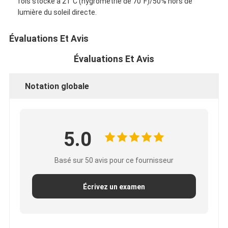
fois stocké à 21°C (hygrométrie de 70°F)/50% hors de
Bande de tissu en verre de papier d'aluminium
lumière du soleil directe.
L'aluminium a fait face au papier d'emballage
Évaluations Et Avis
Tissu de fibre de verre de papier d'aluminium
Évaluations Et Avis
Bande de canevas d'aluminium
Notation globale
Ruban adhésif de tissu
Ruban adhésif dégrossi par double
5.0
Ruban adhésif d'ANIMAL FAMILIER
Basé sur 50 avis pour ce fournisseur
Moulage de précision de précision
Panneau d'isolation électrique
Écrivez un examen